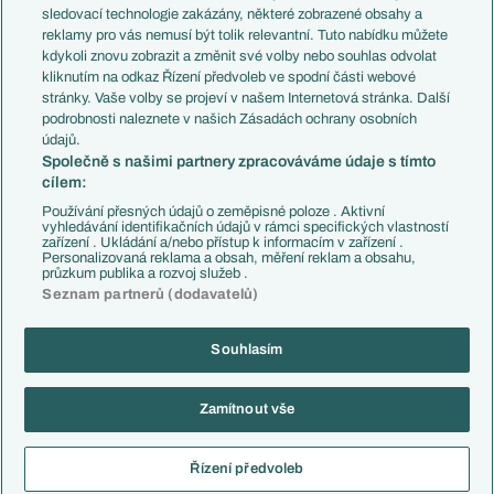
Přestupy
sledovací technologie zakázány, některé zobrazené obsahy a
Přestupové spekulace
reklamy pro vás nemusí být tolik relevantní. Tuto nabídku můžete
Přestupy
Zranění
kdykoli znovu zobrazit a změnit své volby nebo souhlas odvolat
Zápasy
kliknutím na odkaz Řízení předvoleb ve spodní části webové
Livescore
stránky. Vaše volby se projeví v našem Internetová stránka. Další
Kluby
Tipovací soutěž
podrobnosti naleznete v našich Zásadách ochrany osobních
Arsenal FC
Fotbal TV
údajů.
Chelsea FC
Společně s našimi partnery zpracováváme údaje s tímto
Manchester United
cílem:
AC Milán
Juventus FC
Používání přesných údajů o zeměpisné poloze . Aktivní
Bayern Mnichov
vyhledávání identifikačních údajů v rámci specifických vlastností
zařízení . Ukládání a/nebo přístup k informacím v zařízení .
FC Barcelona
Personalizovaná reklama a obsah, měření reklam a obsahu,
Real Madrid
průzkum publika a rozvoj služeb .
Seznam partnerů (dodavatelů)
Souhlasím
Copyright © 2001-2026 EuroFotbal.cz. Využíváme zpravodajství ČTK.
RSS
Podmínky užití
Informace o zpracování osobních údajů
Zamítnout vše
GDPR a žurnalistika
Nastavení soukromí
Kontakt
Tiráž
Řízení předvoleb