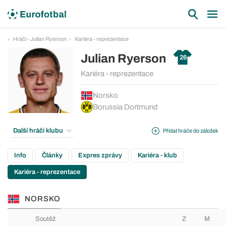
Hráči - Julian Ryerson
Kariéra - reprezentace
Julian Ryerson
26
Kariéra - reprezentace
Norsko
Borussia Dortmund
Další hráči klubu
Přidat hráče do záložek
Info
Články
Expres zprávy
Kariéra - klub
Kariéra - reprezentace
NORSKO
Soutěž
Z
M