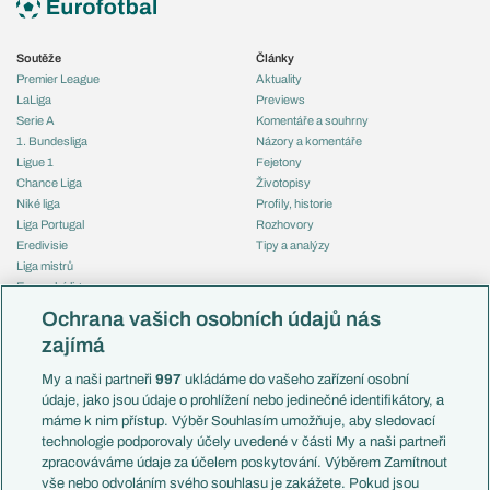
Soutěže
Články
Premier League
Aktuality
LaLiga
Previews
Serie A
Komentáře a souhrny
1. Bundesliga
Názory a komentáře
Ligue 1
Fejetony
Chance Liga
Životopisy
Niké liga
Profily, historie
Liga Portugal
Rozhovory
Eredivisie
Tipy a analýzy
Liga mistrů
Evropská liga
Reprezentace
Konferenční liga
Česko
Ochrana vašich osobních údajů nás
Mistrovství světa
Slovensko
zajímá
Liga národů
Anglie
Francie
My a naši partneři
997
ukládáme do vašeho zařízení osobní
Témata
Itálie
údaje, jako jsou údaje o prohlížení nebo jedinečné identifikátory, a
Představení týmů MS
Německo
máme k nim přístup. Výběr Souhlasím umožňuje, aby sledovací
EuroSkauting
Španělsko
technologie podporovaly účely uvedené v části My a naši partneři
PL v kostce
Argentina
zpracováváme údaje za účelem poskytování. Výběrem Zamítnout
Evropské koeficienty
Brazílie
vše nebo odvoláním svého souhlasu je zakážete. Pokud jsou