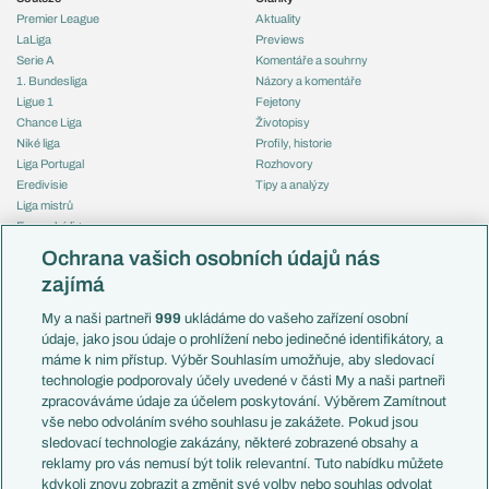
Premier League
Aktuality
LaLiga
Previews
Serie A
Komentáře a souhrny
1. Bundesliga
Názory a komentáře
Ligue 1
Fejetony
Chance Liga
Životopisy
Niké liga
Profily, historie
Liga Portugal
Rozhovory
Eredivisie
Tipy a analýzy
Liga mistrů
Evropská liga
Reprezentace
Konferenční liga
Česko
Ochrana vašich osobních údajů nás
Mistrovství světa
Slovensko
zajímá
Liga národů
Anglie
Francie
My a naši partneři
999
ukládáme do vašeho zařízení osobní
Témata
Itálie
údaje, jako jsou údaje o prohlížení nebo jedinečné identifikátory, a
Představení týmů MS
Německo
máme k nim přístup. Výběr Souhlasím umožňuje, aby sledovací
EuroSkauting
Španělsko
technologie podporovaly účely uvedené v části My a naši partneři
PL v kostce
Argentina
zpracováváme údaje za účelem poskytování. Výběrem Zamítnout
Evropské koeficienty
Brazílie
vše nebo odvoláním svého souhlasu je zakážete. Pokud jsou
Přestupy
sledovací technologie zakázány, některé zobrazené obsahy a
Přestupové spekulace
reklamy pro vás nemusí být tolik relevantní. Tuto nabídku můžete
Přestupy
Zranění
kdykoli znovu zobrazit a změnit své volby nebo souhlas odvolat