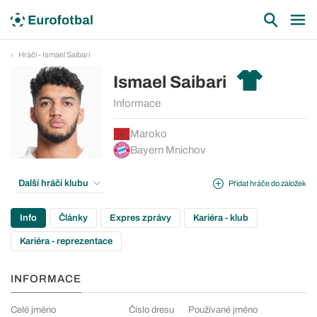
Hráči - Ismael Saibari
Ismael Saibari
Informace
Maroko
Bayern Mnichov
Další hráči klubu
Přidat hráče do záložek
Info
Články
Expres zprávy
Kariéra - klub
Kariéra - reprezentace
INFORMACE
Celé jméno
Číslo dresu
Používané jméno