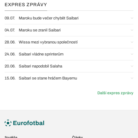
EXPRES ZPRÁVY
09.07.
Maroku bude večer chybět Saibari
04.07.
Maroku se zranil Saibari
28.06.
Wissa mezi vybranou společností
24.06.
Saibari vládne sprinterům
20.06.
Saibari napodobil Salaha
15.06.
Saibari se stane hráčem Bayernu
Další expres zprávy
Soutěže
Články