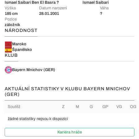
Ismael Saibari Ben El Basra
?
Ismael Saibari
Výška
Datum narození
Váha
185 cm
28.01.2001
?
Pozice
záložník
NÁRODNOST
Maroko
Španělsko
KLUB
Bayern Mnichov (GER)
AKTUÁLNÍ STATISTIKY V KLUBU BAYERN MNICHOV
(GER)
Soutěž
Z
M
G
GP
VG
OG
žádné statistiky nejsou k dispozici
Kariéra hráče