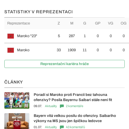
STATISTIKY V REPREZENTACI
Reprezentace
Z
M
G
GP
VG
OG
Maroko "23"
5
287
1
0
0
0
Maroko
33
1909
11
0
0
0
Reprezentační kariéra hráče
ČLÁNKY
Poradí si Maroko proti Francii bez tahouna
ofenzivy? Posila Bayernu Saibari stále není fit
09.07.
Aktuality
2 komentáře
Bayern vítá velkou posilu do ofenzivy. Saibariho
výkony na MS jsou jen špičkou ledovce
01.07.
Aktuality
43 komentářů