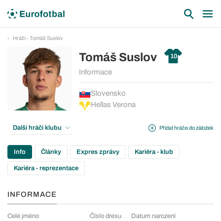
Hráči - Tomáš Suslov
Tomáš Suslov
10
Informace
Slovensko
Hellas Verona
Další hráči klubu
Přidat hráče do záložek
Info
Články
Expres zprávy
Kariéra - klub
Kariéra - reprezentace
INFORMACE
Celé jméno
Číslo dresu
Datum narození