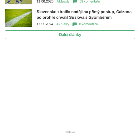
11.06.2025
Aktuality
58 komentářů
Slovensko ztratilo naději na přímý postup, Calzona
po prohře chválil Suslova s Gyömbérem
17.11.2024
Aktuality
6 komentářů
Další články