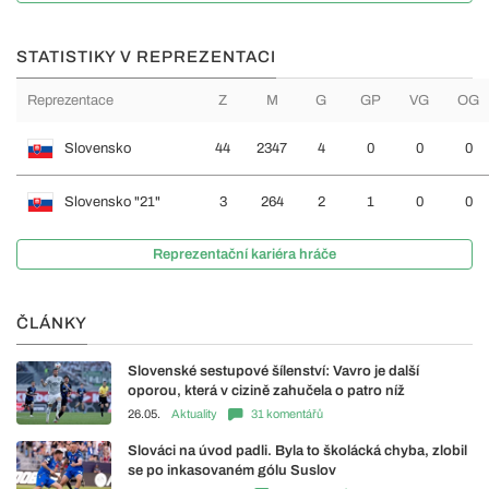
STATISTIKY V REPREZENTACI
Reprezentace
Z
M
G
GP
VG
OG
Slovensko
44
2347
4
0
0
0
Slovensko "21"
3
264
2
1
0
0
Reprezentační kariéra hráče
ČLÁNKY
Slovenské sestupové šílenství: Vavro je další
oporou, která v cizině zahučela o patro níž
26.05.
Aktuality
31 komentářů
Slováci na úvod padli. Byla to školácká chyba, zlobil
se po inkasovaném gólu Suslov