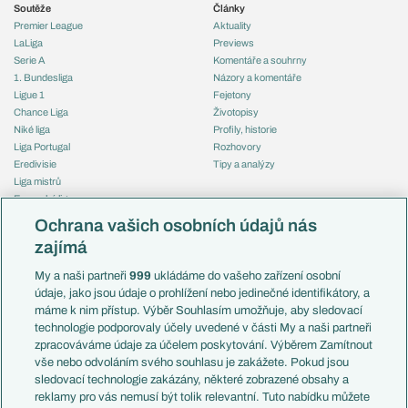
Soutěže
Články
Premier League
Aktuality
LaLiga
Previews
Serie A
Komentáře a souhrny
1. Bundesliga
Názory a komentáře
Ligue 1
Fejetony
Chance Liga
Životopisy
Niké liga
Profily, historie
Liga Portugal
Rozhovory
Eredivisie
Tipy a analýzy
Liga mistrů
Evropská liga
Reprezentace
Konferenční liga
Česko
Ochrana vašich osobních údajů nás
Mistrovství světa
Slovensko
zajímá
Liga národů
Anglie
Francie
My a naši partneři
999
ukládáme do vašeho zařízení osobní
Témata
Itálie
údaje, jako jsou údaje o prohlížení nebo jedinečné identifikátory, a
Představení týmů MS
Německo
máme k nim přístup. Výběr Souhlasím umožňuje, aby sledovací
EuroSkauting
Španělsko
technologie podporovaly účely uvedené v části My a naši partneři
PL v kostce
Argentina
zpracováváme údaje za účelem poskytování. Výběrem Zamítnout
Evropské koeficienty
Brazílie
vše nebo odvoláním svého souhlasu je zakážete. Pokud jsou
Přestupy
sledovací technologie zakázány, některé zobrazené obsahy a
Přestupové spekulace
reklamy pro vás nemusí být tolik relevantní. Tuto nabídku můžete
Přestupy