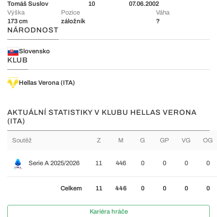
Tomáš Suslov
10
07.06.2002
Výška
Pozice
Váha
173 cm
záložník
?
NÁRODNOST
Slovensko
KLUB
Hellas Verona (ITA)
AKTUÁLNÍ STATISTIKY V KLUBU HELLAS VERONA
(ITA)
Soutěž
Z
M
G
GP
VG
OG
Serie A 2025/2026
11
446
0
0
0
0
Celkem
11
446
0
0
0
0
Kariéra hráče