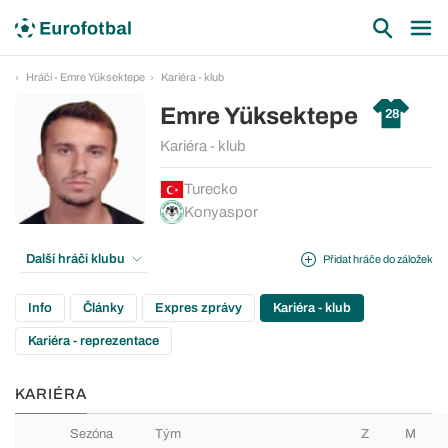
Hráči - Emre Yüksektepe
Kariéra - klub
Emre Yüksektepe
28
Kariéra - klub
Turecko
Konyaspor
Další hráči klubu
Přidat hráče do záložek
Info
Články
Expres zprávy
Kariéra - klub
Kariéra - reprezentace
KARIÉRA
Sezóna
Tým
Z
M