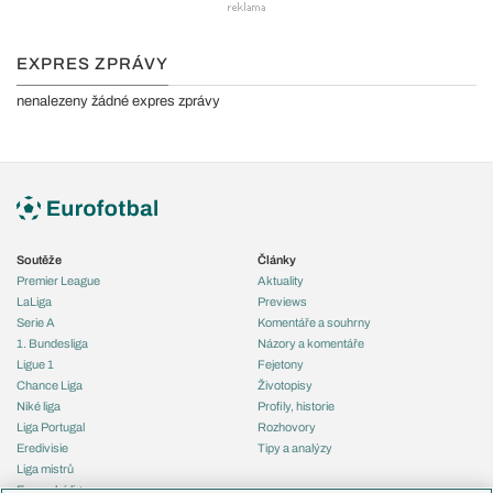
EXPRES ZPRÁVY
nenalezeny žádné expres zprávy
Soutěže
Články
Premier League
Aktuality
LaLiga
Previews
Serie A
Komentáře a souhrny
1. Bundesliga
Názory a komentáře
Ligue 1
Fejetony
Chance Liga
Životopisy
Niké liga
Profily, historie
Liga Portugal
Rozhovory
Eredivisie
Tipy a analýzy
Liga mistrů
Evropská liga