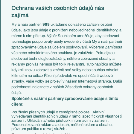
Reprezentace
Konferenční liga
Česko
Ochrana vašich osobních údajů nás
Mistrovství světa
Slovensko
zajímá
Liga národů
Anglie
Francie
My a naši partneři
999
ukládáme do vašeho zařízení osobní
Témata
Itálie
údaje, jako jsou údaje o prohlížení nebo jedinečné identifikátory, a
Představení týmů MS
Německo
máme k nim přístup. Výběr Souhlasím umožňuje, aby sledovací
EuroSkauting
Španělsko
technologie podporovaly účely uvedené v části My a naši partneři
PL v kostce
Argentina
zpracováváme údaje za účelem poskytování. Výběrem Zamítnout
Evropské koeficienty
Brazílie
vše nebo odvoláním svého souhlasu je zakážete. Pokud jsou
Přestupy
sledovací technologie zakázány, některé zobrazené obsahy a
Přestupové spekulace
reklamy pro vás nemusí být tolik relevantní. Tuto nabídku můžete
Přestupy
Zranění
kdykoli znovu zobrazit a změnit své volby nebo souhlas odvolat
Zápasy
kliknutím na odkaz Řízení předvoleb ve spodní části webové
Livescore
stránky. Vaše volby se projeví v našem Internetová stránka. Další
Kluby
Tipovací soutěž
podrobnosti naleznete v našich Zásadách ochrany osobních
Arsenal FC
Fotbal TV
údajů.
Chelsea FC
Společně s našimi partnery zpracováváme údaje s tímto
Manchester United
cílem:
AC Milán
Juventus FC
Používání přesných údajů o zeměpisné poloze . Aktivní
Bayern Mnichov
vyhledávání identifikačních údajů v rámci specifických vlastností
zařízení . Ukládání a/nebo přístup k informacím v zařízení .
FC Barcelona
Personalizovaná reklama a obsah, měření reklam a obsahu,
Real Madrid
průzkum publika a rozvoj služeb .