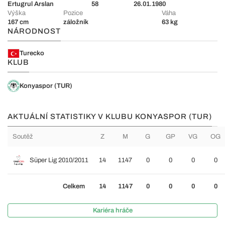
Ertugrul Arslan
58
26.01.1980
Výška
Pozice
Váha
167 cm
záložník
63 kg
NÁRODNOST
Turecko
KLUB
Konyaspor (TUR)
AKTUÁLNÍ STATISTIKY V KLUBU KONYASPOR (TUR)
Soutěž
Z
M
G
GP
VG
OG
Süper Lig 2010/2011
14
1147
0
0
0
0
Celkem
14
1147
0
0
0
0
Kariéra hráče