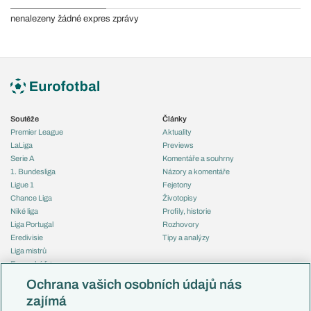
nenalezeny žádné expres zprávy
Soutěže
Články
Premier League
Aktuality
LaLiga
Previews
Serie A
Komentáře a souhrny
1. Bundesliga
Názory a komentáře
Ligue 1
Fejetony
Chance Liga
Životopisy
Niké liga
Profily, historie
Liga Portugal
Rozhovory
Eredivisie
Tipy a analýzy
Liga mistrů
Evropská liga
Reprezentace
Konferenční liga
Česko
Ochrana vašich osobních údajů nás
Mistrovství světa
Slovensko
zajímá
Liga národů
Anglie