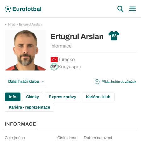
Hráči - Ertugrul Arslan
Ertugrul Arslan
58
Informace
Turecko
Konyaspor
Další hráči klubu
Přidat hráče do záložek
Info
Články
Expres zprávy
Kariéra - klub
Kariéra - reprezentace
INFORMACE
Celé jméno
Číslo dresu
Datum narození