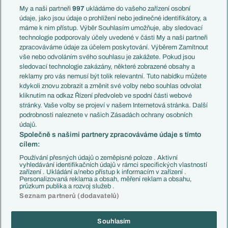
Francie
My a naši partneři
997
ukládáme do vašeho zařízení osobní
Témata
Itálie
údaje, jako jsou údaje o prohlížení nebo jedinečné identifikátory, a
Představení týmů MS
Německo
máme k nim přístup. Výběr Souhlasím umožňuje, aby sledovací
EuroSkauting
Španělsko
technologie podporovaly účely uvedené v části My a naši partneři
PL v kostce
Argentina
zpracováváme údaje za účelem poskytování. Výběrem Zamítnout
Evropské koeficienty
Brazílie
vše nebo odvoláním svého souhlasu je zakážete. Pokud jsou
Přestupy
sledovací technologie zakázány, některé zobrazené obsahy a
Přestupové spekulace
reklamy pro vás nemusí být tolik relevantní. Tuto nabídku můžete
Přestupy
Zranění
kdykoli znovu zobrazit a změnit své volby nebo souhlas odvolat
Zápasy
kliknutím na odkaz Řízení předvoleb ve spodní části webové
Livescore
stránky. Vaše volby se projeví v našem Internetová stránka. Další
Kluby
Tipovací soutěž
podrobnosti naleznete v našich Zásadách ochrany osobních
Arsenal FC
Fotbal TV
údajů.
Chelsea FC
Společně s našimi partnery zpracováváme údaje s tímto
Manchester United
cílem:
AC Milán
Juventus FC
Používání přesných údajů o zeměpisné poloze . Aktivní
Bayern Mnichov
vyhledávání identifikačních údajů v rámci specifických vlastností
zařízení . Ukládání a/nebo přístup k informacím v zařízení .
FC Barcelona
Personalizovaná reklama a obsah, měření reklam a obsahu,
Real Madrid
průzkum publika a rozvoj služeb .
Seznam partnerů (dodavatelů)
Souhlasím