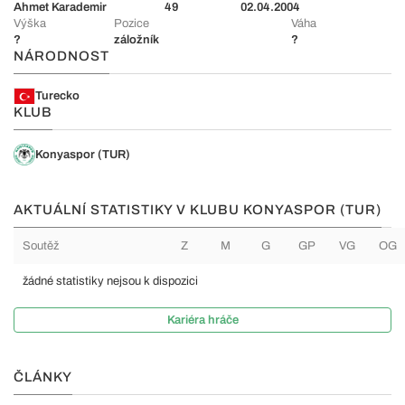
Ahmet Karademir
49
02.04.2004
Výška
Pozice
Váha
?
záložník
?
NÁRODNOST
Turecko
KLUB
Konyaspor (TUR)
AKTUÁLNÍ STATISTIKY V KLUBU KONYASPOR (TUR)
Soutěž
Z
M
G
GP
VG
OG
žádné statistiky nejsou k dispozici
Kariéra hráče
ČLÁNKY