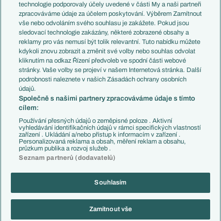
EuroSkauting
Španělsko
technologie podporovaly účely uvedené v části My a naši partneři
PL v kostce
Argentina
zpracováváme údaje za účelem poskytování. Výběrem Zamítnout
Evropské koeficienty
Brazílie
vše nebo odvoláním svého souhlasu je zakážete. Pokud jsou
Přestupy
sledovací technologie zakázány, některé zobrazené obsahy a
Přestupové spekulace
reklamy pro vás nemusí být tolik relevantní. Tuto nabídku můžete
Přestupy
Zranění
kdykoli znovu zobrazit a změnit své volby nebo souhlas odvolat
Zápasy
kliknutím na odkaz Řízení předvoleb ve spodní části webové
Livescore
stránky. Vaše volby se projeví v našem Internetová stránka. Další
Kluby
Tipovací soutěž
podrobnosti naleznete v našich Zásadách ochrany osobních
Arsenal FC
Fotbal TV
údajů.
Chelsea FC
Společně s našimi partnery zpracováváme údaje s tímto
Manchester United
cílem:
AC Milán
Juventus FC
Používání přesných údajů o zeměpisné poloze . Aktivní
Bayern Mnichov
vyhledávání identifikačních údajů v rámci specifických vlastností
zařízení . Ukládání a/nebo přístup k informacím v zařízení .
FC Barcelona
Personalizovaná reklama a obsah, měření reklam a obsahu,
Real Madrid
průzkum publika a rozvoj služeb .
Seznam partnerů (dodavatelů)
Souhlasím
Copyright © 2001-2026 EuroFotbal.cz. Využíváme zpravodajství ČTK.
RSS
Podmínky užití
Informace o zpracování osobních údajů
Zamítnout vše
GDPR a žurnalistika
Nastavení soukromí
Kontakt
Tiráž