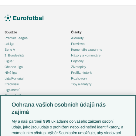
Soutěže
Články
Premier League
Aktuality
LaLiga
Previews
Serie A
Komentáře a souhrny
1. Bundesliga
Názory a komentáře
Ligue 1
Fejetony
Chance Liga
Životopisy
Niké liga
Profily, historie
Liga Portugal
Rozhovory
Eredivisie
Tipy a analýzy
Liga mistrů
Evropská liga
Reprezentace
Konferenční liga
Česko
Ochrana vašich osobních údajů nás
Mistrovství světa
Slovensko
zajímá
Liga národů
Anglie
Francie
My a naši partneři
999
ukládáme do vašeho zařízení osobní
Témata
Itálie
údaje, jako jsou údaje o prohlížení nebo jedinečné identifikátory, a
Představení týmů MS
Německo
máme k nim přístup. Výběr Souhlasím umožňuje, aby sledovací