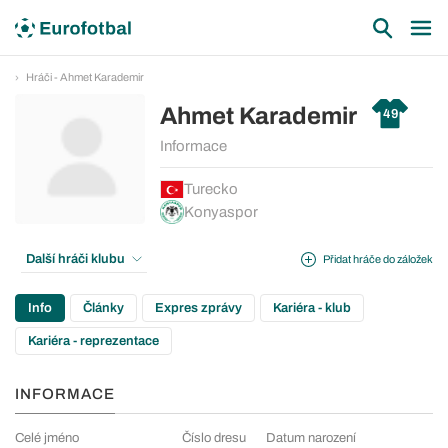
Hráči - Ahmet Karademir
Ahmet Karademir
49
Informace
Turecko
Konyaspor
Další hráči klubu
Přidat hráče do záložek
Info
Články
Expres zprávy
Kariéra - klub
Kariéra - reprezentace
INFORMACE
Celé jméno
Číslo dresu
Datum narození