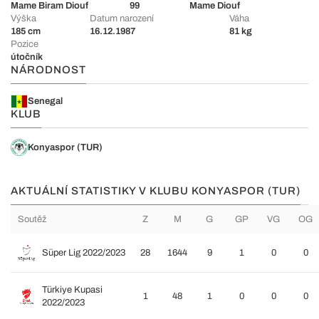
Mame Biram Diouf
99
Mame Diouf
Výška
Datum narození
Váha
185 cm
16.12.1987
81 kg
Pozice
útočník
NÁRODNOST
Senegal
KLUB
Konyaspor (TUR)
AKTUÁLNÍ STATISTIKY V KLUBU KONYASPOR (TUR)
Soutěž
Z
M
G
GP
VG
OG
Süper Lig 2022/2023
28
1644
9
1
0
0
Türkiye Kupasi
1
48
1
0
0
0
2022/2023