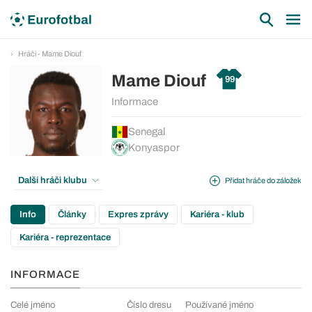
Hráči - Mame Diouf
Mame Diouf
99
Informace
Senegal
Konyaspor
Další hráči klubu
Přidat hráče do záložek
Info
Články
Expres zprávy
Kariéra - klub
Kariéra - reprezentace
INFORMACE
Celé jméno
Číslo dresu
Používané jméno