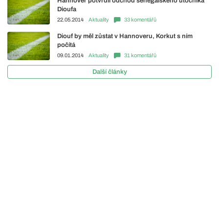
Hannover potvrdil odchod senegalského útočníka
Dioufa
22.05.2014
Aktuality
33 komentářů
Diouf by měl zůstat v Hannoveru, Korkut s ním
počítá
09.01.2014
Aktuality
31 komentářů
Další články