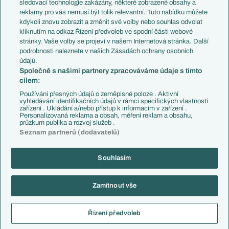
Přestupy
sledovací technologie zakázány, některé zobrazené obsahy a
Přestupové spekulace
reklamy pro vás nemusí být tolik relevantní. Tuto nabídku můžete
Přestupy
Zranění
kdykoli znovu zobrazit a změnit své volby nebo souhlas odvolat
Zápasy
kliknutím na odkaz Řízení předvoleb ve spodní části webové
Livescore
stránky. Vaše volby se projeví v našem Internetová stránka. Další
Kluby
Tipovací soutěž
podrobnosti naleznete v našich Zásadách ochrany osobních
Arsenal FC
Fotbal TV
údajů.
Chelsea FC
Společně s našimi partnery zpracováváme údaje s tímto
Manchester United
cílem:
AC Milán
Juventus FC
Používání přesných údajů o zeměpisné poloze . Aktivní
Bayern Mnichov
vyhledávání identifikačních údajů v rámci specifických vlastností
zařízení . Ukládání a/nebo přístup k informacím v zařízení .
FC Barcelona
Personalizovaná reklama a obsah, měření reklam a obsahu,
Real Madrid
průzkum publika a rozvoj služeb .
Seznam partnerů (dodavatelů)
Souhlasím
Copyright © 2001-2026 EuroFotbal.cz. Využíváme zpravodajství ČTK.
RSS
Podmínky užití
Informace o zpracování osobních údajů
Zamítnout vše
GDPR a žurnalistika
Nastavení soukromí
Kontakt
Tiráž
Řízení předvoleb