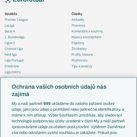
Soutěže
Články
Premier League
Aktuality
LaLiga
Previews
Serie A
Komentáře a souhrny
1. Bundesliga
Názory a komentáře
Ligue 1
Fejetony
Chance Liga
Životopisy
Niké liga
Profily, historie
Liga Portugal
Rozhovory
Eredivisie
Tipy a analýzy
Liga mistrů
Evropská liga
Reprezentace
Konferenční liga
Česko
Ochrana vašich osobních údajů nás
Mistrovství světa
Slovensko
zajímá
Liga národů
Anglie
Francie
My a naši partneři
999
ukládáme do vašeho zařízení osobní
Témata
Itálie
údaje, jako jsou údaje o prohlížení nebo jedinečné identifikátory, a
Představení týmů MS
Německo
máme k nim přístup. Výběr Souhlasím umožňuje, aby sledovací
EuroSkauting
Španělsko
technologie podporovaly účely uvedené v části My a naši partneři
PL v kostce
Argentina
zpracováváme údaje za účelem poskytování. Výběrem Zamítnout
Evropské koeficienty
Brazílie
vše nebo odvoláním svého souhlasu je zakážete. Pokud jsou