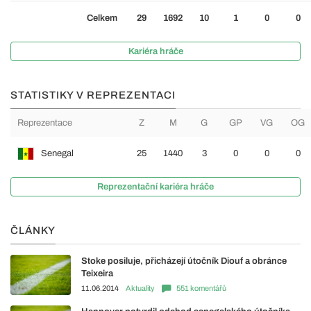
Celkem
29
1692
10
1
0
0
Kariéra hráče
STATISTIKY V REPREZENTACI
Reprezentace
Z
M
G
GP
VG
OG
Senegal
25
1440
3
0
0
0
Reprezentační kariéra hráče
ČLÁNKY
Stoke posiluje, přicházejí útočník Diouf a obránce
Teixeira
11.06.2014
Aktuality
551 komentářů