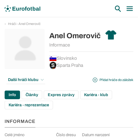
Hráči - Anel Omerovič
Anel Omerovič
Informace
Slovinsko
Sparta Praha
Další hráči klubu
Přidat hráče do záložek
Info
Články
Expres zprávy
Kariéra - klub
Kariéra - reprezentace
INFORMACE
Celé jméno
Číslo dresu
Datum narození