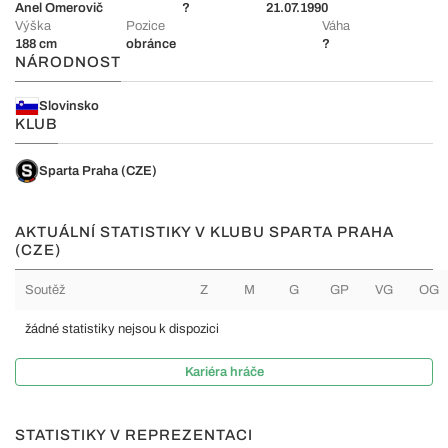
Anel Omerovič
?
21.07.1990
Výška
Pozice
Váha
188 cm
obránce
?
NÁRODNOST
Slovinsko
KLUB
Sparta Praha (CZE)
AKTUÁLNÍ STATISTIKY V KLUBU SPARTA PRAHA
(CZE)
Soutěž
Z
M
G
GP
VG
OG
žádné statistiky nejsou k dispozici
Kariéra hráče
STATISTIKY V REPREZENTACI