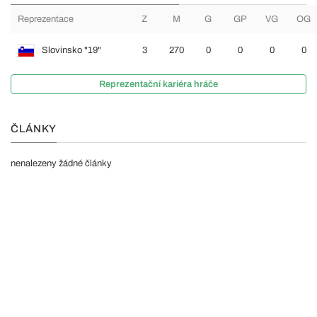
Reprezentace
Z
M
G
GP
VG
OG
Slovinsko "19"
3
270
0
0
0
0
Reprezentační kariéra hráče
ČLÁNKY
nenalezeny žádné články