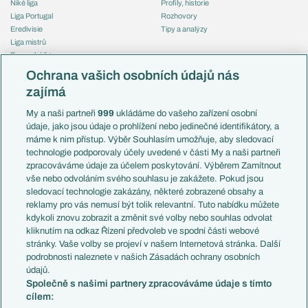
Niké liga
Profily, historie
Liga Portugal
Rozhovory
Eredivisie
Tipy a analýzy
Liga mistrů
Evropská liga
Reprezentace
Konferenční liga
Česko
Ochrana vašich osobních údajů nás
Mistrovství světa
Slovensko
zajímá
Liga národů
Anglie
Francie
My a naši partneři
999
ukládáme do vašeho zařízení osobní
Témata
Itálie
údaje, jako jsou údaje o prohlížení nebo jedinečné identifikátory, a
Představení týmů MS
Německo
máme k nim přístup. Výběr Souhlasím umožňuje, aby sledovací
EuroSkauting
Španělsko
technologie podporovaly účely uvedené v části My a naši partneři
PL v kostce
Argentina
zpracováváme údaje za účelem poskytování. Výběrem Zamítnout
Evropské koeficienty
Brazílie
vše nebo odvoláním svého souhlasu je zakážete. Pokud jsou
Přestupy
sledovací technologie zakázány, některé zobrazené obsahy a
Přestupové spekulace
reklamy pro vás nemusí být tolik relevantní. Tuto nabídku můžete
Přestupy
Zranění
kdykoli znovu zobrazit a změnit své volby nebo souhlas odvolat
Zápasy
kliknutím na odkaz Řízení předvoleb ve spodní části webové
Livescore
stránky. Vaše volby se projeví v našem Internetová stránka. Další
Kluby
Tipovací soutěž
podrobnosti naleznete v našich Zásadách ochrany osobních
Arsenal FC
Fotbal TV
údajů.
Chelsea FC
Společně s našimi partnery zpracováváme údaje s tímto
Manchester United
cílem:
AC Milán