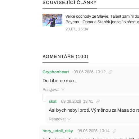
SOUVISEJÍCÍ ČLÁNKY
Velké odchody ze Slavie. Talent zamířil do
Bayernu, Oscar a Staněk jednají o přestu
23.07., 15:34
KOMENTÁŘE (100)
Gryphonheart
08.06.2026
13:12
Do Liberce max.
Reagovat
skat
09.06.2026
18:41
Asi bych nebyl proti. Výměnou za Masa do re
Reagovat
hory_udoli_reky
08.06.2026
13:14