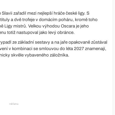
avii zařadil mezi nejlepší hráče české ligy. S
tituly a dvě trofeje v domácím poháru, kromě toho
ě Ligy mistrů. Velkou výhodou Oscara je jeho
nu totiž nastupoval jako levý obránce.
vypadl ze základní sestavy a na jaře opakovaně zůstával
vení v kombinaci se smlouvou do léta 2027 znamenají,
hnicky skvěle vybaveného záložníka.