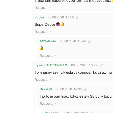
Treba tam nabere novou formu a motivaci. GL.
Reagovat
Kucka
08.06.2026
13:18
SuperDepor
Reagovat
ACSeRw!n
08.06.2026
13:44
Reagovat
trywii & TOTTENHAM
08.06.2026
13:22
To je jasný že mu klesla výkonnost, když už mu je
Reagovat
Bakary3
08.06.2026
14:35
Tak to je pan hráč, když ještě v 38 byl v topu
Reagovat