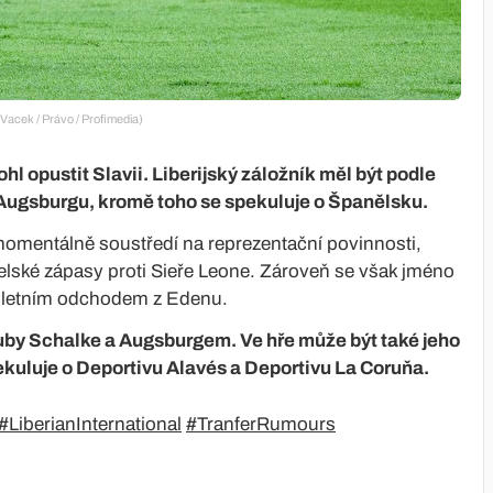
l Vacek / Právo / Profimedia)
l opustit Slavii. Liberijský záložník měl být podle
Augsburgu, kromě toho se spekuluje o Španělsku.
momentálně soustředí na reprezentační povinnosti,
elské zápasy proti Sieře Leone. Zároveň se však jméno
m letním odchodem z Edenu.
luby Schalke a Augsburgem. Ve hře může být také jeho
kuluje o Deportivu Alavés a Deportivu La Coruňa.
#LiberianInternational
#TranferRumours