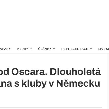
ÁPASY
KLUBY
ČLÁNKY
REPREZENTACE
LIVES
hod Oscara. Dlouholetá
ána s kluby v Německu