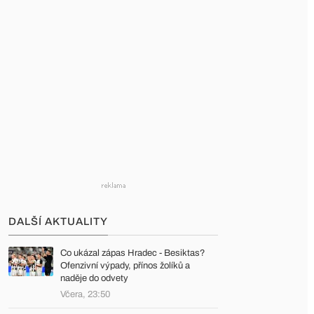
DALŠÍ AKTUALITY
Co ukázal zápas Hradec - Besiktas?
Ofenzivní výpady, přínos žolíků a
naděje do odvety
Včera, 23:50