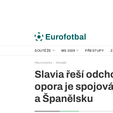
SOUTĚŽE
MS 2026
PŘESTUPY
Z
Hlavní stránka
Aktuality
Slavia řeší odc
opora je spojov
a Španělsku