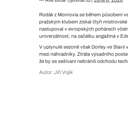
— Alie Bittar (@bittar32)
June 8, 2026
Rodák z Monrovia se během působení ve Sl
pražským klubem získal čtyři mistrovské 
nastupoval v evropských pohárech včetn
univerzálnost, na začátku angažmá v Ede
V uplynulé sezoně však Dorley ve Slavii 
mezi náhradníky. Ztráta výsadního posta
že by se sešívaní nebránili odchodu tec
Autor: Jiří Vojík