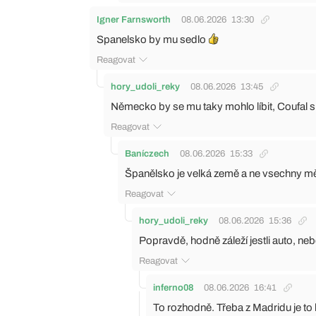
Igner Farnsworth
08.06.2026
13:30
Spanelsko by mu sedlo
Reagovat
hory_udoli_reky
08.06.2026
13:45
Německo by se mu taky mohlo líbit, Coufal 
Reagovat
Baníczech
08.06.2026
15:33
Španělsko je velká země a ne vsechny měst
Reagovat
hory_udoli_reky
08.06.2026
15:36
Popravdě, hodně záleží jestli auto, ne
Reagovat
inferno08
08.06.2026
16:41
To rozhodně. Třeba z Madridu je t