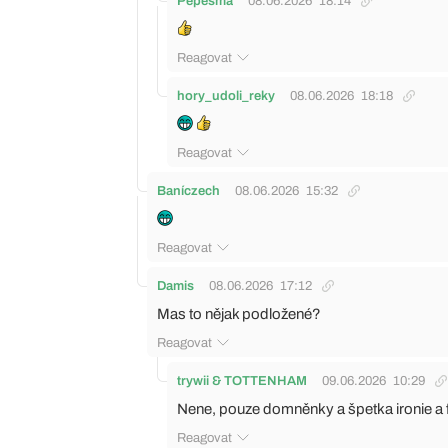
Pepesma
08.06.2026
18:14
Reagovat
hory_udoli_reky
08.06.2026
18:18
Reagovat
Baníczech
08.06.2026
15:32
Reagovat
Damis
08.06.2026
17:12
Mas to nějak podložené?
Reagovat
trywii & TOTTENHAM
09.06.2026
10:29
Nene, pouze domněnky a špetka ironie a f
Reagovat