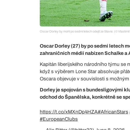
Oscar Dorley by mohl po sedmi letech odejít ze Slavie. (© Vlastimi
Oscar Dorley (27) by po sedmi letech moh
zahraničních médií nabízen Schalke a 
Kapitán liberijského národního týmu se 
když s výběrem Lone Star absolvuje přát
Oscara objevuje v souvislosti s možný
Dorley je spojován s bundesligovými k
odchod do Španělska, konkrétně se spe
https://t.co/xMXnDp4HZA
#AfricanStars
#EuropeanClubs