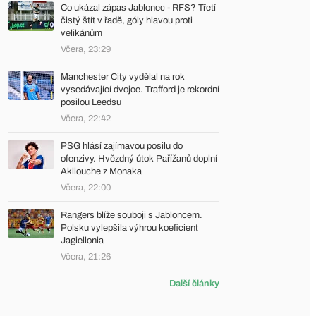
Co ukázal zápas Jablonec - RFS? Třetí
čistý štít v řadě, góly hlavou proti
velikánům
Včera, 23:29
Manchester City vydělal na rok
vysedávající dvojce. Trafford je rekordní
posilou Leedsu
Včera, 22:42
PSG hlásí zajímavou posilu do
ofenzivy. Hvězdný útok Pařížanů doplní
Akliouche z Monaka
Včera, 22:00
Rangers blíže souboji s Jabloncem.
Polsku vylepšila výhrou koeficient
Jagiellonia
Včera, 21:26
Další články