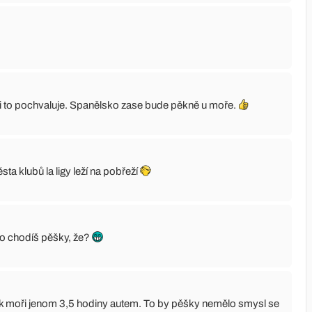
si to pochvaluje. Spanělsko zase bude pěkně u moře.
a klubů la ligy leží na pobřeží
bo chodíš pěšky, že?
o k moři jenom 3,5 hodiny autem. To by pěšky nemělo smysl se