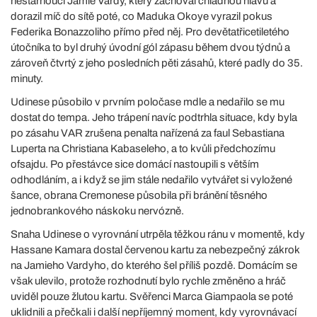
nestárnoucí Jamie Vardy, který zachoval chladnou hlavu a
dorazil míč do sítě poté, co Maduka Okoye vyrazil pokus
Federika Bonazzoliho přímo před něj. Pro devětatřicetiletého
útočníka to byl druhý úvodní gól zápasu během dvou týdnů a
zároveň čtvrtý z jeho posledních pěti zásahů, které padly do 35.
minuty.
Udinese působilo v prvním poločase mdle a nedařilo se mu
dostat do tempa. Jeho trápení navíc podtrhla situace, kdy byla
po zásahu VAR zrušena penalta nařízená za faul Sebastiana
Luperta na Christiana Kabaseleho, a to kvůli předchozímu
ofsajdu. Po přestávce sice domácí nastoupili s větším
odhodláním, a i když se jim stále nedařilo vytvářet si vyložené
šance, obrana Cremonese působila při bránění těsného
jednobrankového náskoku nervózně.
Snaha Udinese o vyrovnání utrpěla těžkou ránu v momentě, kdy
Hassane Kamara dostal červenou kartu za nebezpečný zákrok
na Jamieho Vardyho, do kterého šel příliš pozdě. Domácím se
však ulevilo, protože rozhodnutí bylo rychle změněno a hráč
uviděl pouze žlutou kartu. Svěřenci Marca Giampaola se poté
uklidnili a přečkali i další nepříjemný moment, kdy vyrovnávací