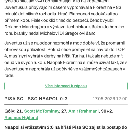
tyče do sítě, ale VAR odhalil ofsajd. Klid na kopačkách
Juventusu s přibývajícím časem vyprchával a Fiorentina v 83.
minutě definitivně rozhodla. Hráči Bianconeri nedokázali po
přímém kopu Fialek odklidit míč do bezpečí, čehož využil
Rolando Mandragora a výstavní technickou střelou do horního
rohu branky nedal Michelovi Di Gregoriovi šanci.
Juventus už se na odpor nezmohl a moc dobře ví, že promarnil
obrovskou příležitost. Pokud chce pomýšlet na návrat do TOP
4, musí nyní vyhrát v derby na hřišti Turína. I tak ale nebude mít
osud ve svých rukou. Naopak Fiorentina si může užívat fakt, že s
Juventusem neprohrála už počtvrté ve vzájemných zápasech v
řadě.
Více informací k zápasu
PISA SC - SSC NEAPOL
0:3
17.05.2026 12:00
Góly: 21.
Scott McTominay
, 27.
Amir Rrahmani
, 90+2.
Rasmus Højlund
Neapol si vítězstvím 3:0 na hřišti Pisa SC zajistila postup do