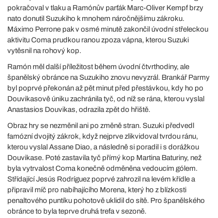
pokračoval v tlaku a Ramónův parťák Marc-Oliver Kempf brzy
nato donutil Suzukiho k mnohem náročnějšímu zákroku.
Máximo Perrone pak v osmé minutě zakončil úvodní střeleckou
aktivitu Coma prudkou ranou zpoza vápna, kterou Suzuki
vytěsnil na rohový kop.
Ramón měl další příležitost během úvodní čtvrthodiny, ale
španělský obránce na Suzukiho znovu nevyzrál. Brankář Parmy
byl poprvé překonán až pět minut před přestávkou, kdy ho po
Douvikasově úniku zachránila tyč, od níž se rána, kterou vyslal
Anastasios Douvikas, odrazila zpět do hřiště.
Obraz hry se nezměnil ani po změně stran. Suzuki předvedl
famózní dvojitý zákrok, když nejprve zlikvidoval tvrdou ránu,
kterou vyslal Assane Diao, a následně si poradil i s dorážkou
Douvikase. Poté zastavila tyč přímý kop Martina Baturiny, než
byla vytrvalost Coma konečně odměněna vedoucím gólem.
Střídající Jesús Rodríguez poprvé zahrozil na levém křídle a
připravil míč pro nabíhajícího Morena, který ho z blízkosti
penaltového puntíku pohotově uklidil do sítě. Pro španělského
obránce to byla teprve druhá trefa v sezoně.