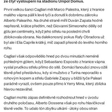
ze čtyř vystoupení na stadionu Unipol Domus.
První velkou šanci Cagliari měl Marco Palestra, který z hranice
malého vápna pálil k levé tyči a donutil k dobrému zákroku
Alberto Paleariho. Na druhé straně mířil Duván Zapata hodně
nepřesně, krátce předtím, než Giovanni Simeoneho dělily od
gólu jen centimetry, když jeho střelu na poslední chvíli
zblokovala obrana. Na dalekonosný pokus Rafy Obradora už
byl ale i Elia Caprile krátký, míč zapadl přesně do levého horního
rohu.
Cagliari však odpovědělo hned po dvou minutách neméně
pohledným gólem, když Sebastiano Esposito z hranice vápna
vyslal prudkou střelu přímo do sítě. Domácí fanoušci znovu ožili
těsně před přestávkou, kdy si mužstvo z Turína neporadilo s
rohovým kopem a střelu Gabriele Zappy u bližší tyče Paleari
parádně vyrazil, ovšem pouze přímo k Yerry Mina, který zblízka
hlavou nezaváhal.
Cagliari mohlo zápas definitivně rozhodnout hned v úvodu
druhého poločasu, Alberto Dossena však po rohu hlavičkoval
těsně vedle. To udalo tón zbytku utkání - útoky obou stran