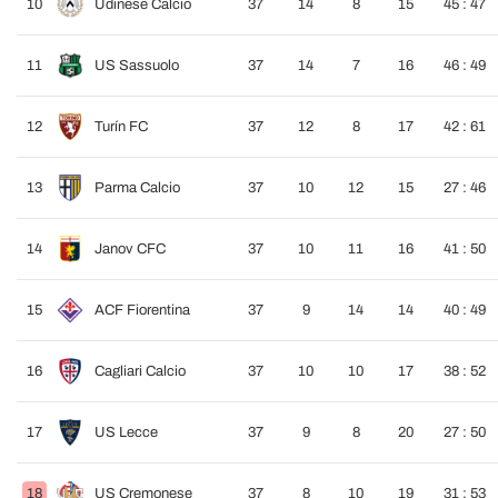
10
Udinese Calcio
37
14
8
15
45 : 47
11
US Sassuolo
37
14
7
16
46 : 49
12
Turín FC
37
12
8
17
42 : 61
13
Parma Calcio
37
10
12
15
27 : 46
14
Janov CFC
37
10
11
16
41 : 50
15
ACF Fiorentina
37
9
14
14
40 : 49
16
Cagliari Calcio
37
10
10
17
38 : 52
17
US Lecce
37
9
8
20
27 : 50
18
US Cremonese
37
8
10
19
31 : 53