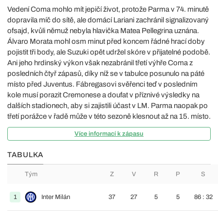
Vedení Coma mohlo mít jepičí život, protože Parma v 74. minutě
dopravila míč do sítě, ale domácí Lariani zachránil signalizovaný
ofsajd, kvůli němuž nebyla hlavička Matea Pellegrina uznána.
Álvaro Morata mohl osm minut před koncem řádné hrací doby
pojistit tři body, ale Suzuki opět udržel skóre v přijatelné podobě.
Ani jeho hrdinský výkon však nezabránil třetí výhře Coma z
posledních čtyř zápasů, díky níž se v tabulce posunulo na páté
místo před Juventus. Fábregasovi svěřenci teď v posledním
kole musí porazit Cremonese a doufat v příznivé výsledky na
dalších stadionech, aby si zajistili účast v LM. Parma naopak po
třetí porážce v řadě může v této sezoně klesnout až na 15. místo.
Více informací k zápasu
TABULKA
Tým
Z
V
R
P
S
1
Inter Milán
37
27
5
5
86 : 32