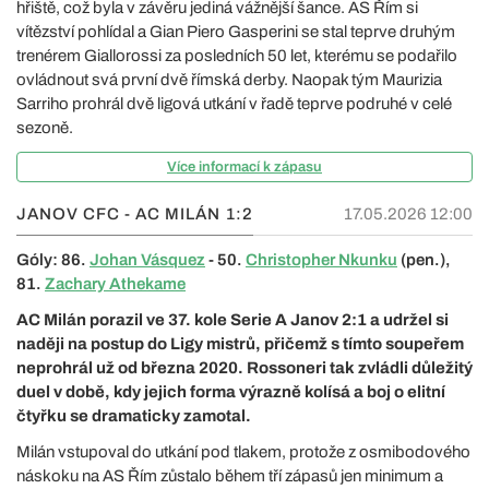
hřiště, což byla v závěru jediná vážnější šance. AS Řím si
vítězství pohlídal a Gian Piero Gasperini se stal teprve druhým
trenérem Giallorossi za posledních 50 let, kterému se podařilo
ovládnout svá první dvě římská derby. Naopak tým Maurizia
Sarriho prohrál dvě ligová utkání v řadě teprve podruhé v celé
sezoně.
Více informací k zápasu
JANOV CFC - AC MILÁN
1:2
17.05.2026 12:00
Góly: 86.
Johan Vásquez
- 50.
Christopher Nkunku
(pen.),
81.
Zachary Athekame
AC Milán porazil ve 37. kole Serie A Janov 2:1 a udržel si
naději na postup do Ligy mistrů, přičemž s tímto soupeřem
neprohrál už od března 2020. Rossoneri tak zvládli důležitý
duel v době, kdy jejich forma výrazně kolísá a boj o elitní
čtyřku se dramaticky zamotal.
Milán vstupoval do utkání pod tlakem, protože z osmibodového
náskoku na AS Řím zůstalo během tří zápasů jen minimum a