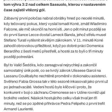
tom výhra 3:2 nad celkem Sassuolo, kterou v nastaveném
čase zajistil vítězný gól.
Zábavný první poločas nabral obrátky hned po necelé minutě,
kdy tečovaný pokus, který vyslal Ismaël Koné, zmátl Wladimiro
Falcone, ale míč skončil na horní síti. Jen o pět minut později se
do první šance Lecce dostal Lameck Banda, jehož střelu musel
Stefano Turati vytěsnit skvělým zákrokem. V 11. minutě Koné
zahodil obrovskou příležitost, když po dobré práci Domenica
Berardiho z šesti metrů přestřelil, a hosté za to byli o tři minuty
později potrestáni.
Byl to Valíd Šeddíra, kdo zareagoval nejrychleji a zakončil
samostatný únik poté, co se tvrdý zákrok Ulissese Garcii na
Lassanu Coulibalyho nechtěně proměnil v dokonalou asistenci.
Svěřenci Fabia Grossa tak v této sezoně inkasovali jako první už
po jednadvacáté. Vedení hostů bylo klíčové i proto, že
konkurent v boji o záchranu Cremonese se v Udine rovněž ujal
brzkého vedení. Náskok hostujícího celku však trval jen tři
minuty, než se po zpětné přihrávce Pedra Felipeho z první trefil
Armand Laurienté.