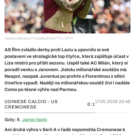
Gianluca Mancini (© Isabella BONOTTO / AFP)
AS Řím zvládlo derby proti Laziu a upevnilo si své
postavení ve strategické top čtyřce, která zajišťuje účast v
Lize mistrů pro příští sezonu. Uspěl také AC Milán, který si
poradil venku s Janovem. Jistotu milionářské soutěže má
Neapol, naopak Juventus po prohře s Fiorentinou z elitní
čtveřice vypadl. Naději na milionářskou soutěž živí i nadále
Como po těsné výhře nad Parmou.
UDINESE CALCIO - US
17.05.2026 20:45
0:1
CREMONESE
Góly: 9.
Jamie Vardy
Ani druhá výhra v Serii A v řadě nepomohla Cremonese k