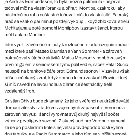
je Andrias Edmundsson, to byla hrozná půlminuta - nejprve
tečoval míč na vlastní branku a přinutil Montipa k zákroku, aby
následně po rohu nešťastně tečoval míč do vlastní sítě. Faerský
hráč se však o pár minut později vykoupil, když zblokoval střelu
Mchitarjana a poté pomohl Montipòovi zastavit šanci, kterou
měl Lautaro Martínez.
Inter využil závěrečné minuty k rozloučení s odcházejícími hráči -
mezi které patří Matteo Darmian a Yann Sommer - a zároveň
pokračoval v útočné aktivitě. Mattia Mosconi v honbě za svým
prvním gólem v seniorském týmu pálil vedle, načež Petar Sučič
neuspěl na brankové čáře proti Edmundssonovi. V závěru však
přišel nečekaný zvrat, když obranu Interu zaskočil Bowie, který
si míč navedl na levou nohu a z hranice šestnáctky trefil
vzdálenější roh.
Cristian Chivu bude zklamaný, že jeho svěřenci neudrželi deváté
domácí vítězství v řadě ve vzájemných zápasech s Veronou a
zároveň nevyužili šanci vyrovnat svůj druhý nejvyšší počet
výher v prvoligové sezoně. Získaný bod pro Veronu znamená,
že se po posledním kole s největší pravděpodobností vyhne
dnu tabulky, ale Paolo Sammarco a jeho tým se v příští sezoně