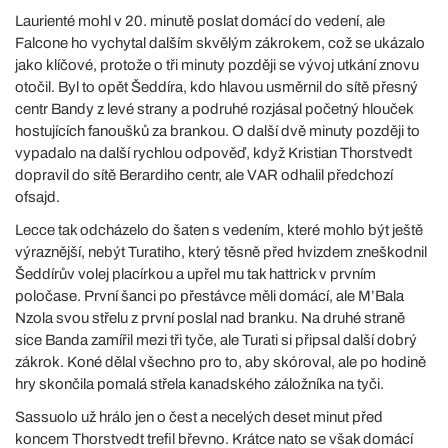
Laurienté mohl v 20. minutě poslat domácí do vedení, ale
Falcone ho vychytal dalším skvělým zákrokem, což se ukázalo
jako klíčové, protože o tři minuty později se vývoj utkání znovu
otočil. Byl to opět Šeddíra, kdo hlavou usměrnil do sítě přesný
centr Bandy z levé strany a podruhé rozjásal početný hlouček
hostujících fanoušků za brankou. O další dvě minuty později to
vypadalo na další rychlou odpověď, když Kristian Thorstvedt
dopravil do sítě Berardiho centr, ale VAR odhalil předchozí
ofsajd.
Lecce tak odcházelo do šaten s vedením, které mohlo být ještě
výraznější, nebýt Turatiho, který těsně před hvizdem zneškodnil
Šeddírův volej placírkou a upřel mu tak hattrick v prvním
poločase. První šanci po přestávce měli domácí, ale M’Bala
Nzola svou střelu z první poslal nad branku. Na druhé straně
sice Banda zamířil mezi tři tyče, ale Turati si připsal další dobrý
zákrok. Koné dělal všechno pro to, aby skóroval, ale po hodině
hry skončila pomalá střela kanadského záložníka na tyči.
Sassuolo už hrálo jen o čest a necelých deset minut před
koncem Thorstvedt trefil břevno. Krátce nato se však domácí