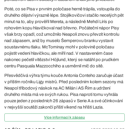
Poté, co se Pisa v prvním poločase herně trápila, vstoupila do
druhého dějství výrazně lépe. Stojilkovičovi stačilo necelých pět
minut na to, aby prověřil Mereta, a následně Mehdí Lírís po
rohovém kopu hlavičkoval nad břevno. Počáteční nápor Pisy
však brzy opadl, což umožnilo Neapoli znovu převzít kontrolu
nad zápasem, aniž by muselo Šemperovu branku vystavit
soustavnému tlaku. McTominay mohl v polovině poločasu
pojistit vedení hlavičkou, ale mířil nad. V nastaveném čase
nakonec pečetil vítězství Höjlund, který se natáhl po prudkém
centru Pasquala Mazzocchiho a usměrnil míč do sítě.
Přesvědčivá výhra týmu kouče Antonia Conteho zaručuje účast
v příštím ročníku Ligy mistrů. Před posledním kolem sezony má
Neapol tříbodový náskok na AC Milán i AS Řím a udržení
druhého místa má ve svých rukou. Pisa naproti tomu vyhrála
pouze jeden z posledních 26 zápasů v Serie A a své účinkování
v nejvyšší soutěži zakončí příští víkend na hřišti Lazia.
Více informací k zápasu