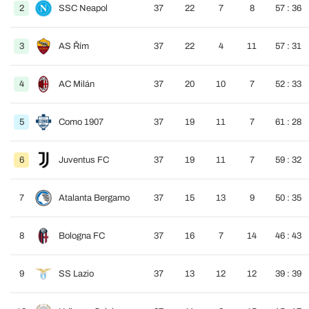
2
SSC Neapol
37
22
7
8
57 : 36
3
AS Řím
37
22
4
11
57 : 31
4
AC Milán
37
20
10
7
52 : 33
5
Como 1907
37
19
11
7
61 : 28
6
Juventus FC
37
19
11
7
59 : 32
7
Atalanta Bergamo
37
15
13
9
50 : 35
8
Bologna FC
37
16
7
14
46 : 43
9
SS Lazio
37
13
12
12
39 : 39