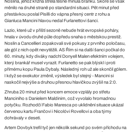
Noslina, jehož křižná střela těsně minula branku. Skóre se však
měnilo na druhé straně po standardní situaci. Pět minut před
přestávkou poslal Pisilli do vápna přesný centr z rohu a
Gianluca Mancini hlavou nedal Furlanettovi šanci.
Lazio, které už v příští sezoně nebude hrát evropské poháry,
hnala v úvodu druhé půle dopředu snaha o městskou prestiž.
Noslin a Cancellieri zopakovali své pokusy z prvního poločasu,
ale gól z nich opět nevytěžili. AS Řím si na další šanci počkal do
60. minuty, kdy diváky nadchl Donyell Malen efektním volejem,
který brankář musel vyrazit. Furlanetto se pak blýskl i proti
přímému kopu Paula Dybaly. Následný roh už ale skončil gólem.
I když se exekutor změnil, výsledek byl stejný - Mancini si
naskočil nejvýše a druhou přesnou hlavičkou zvýšil na 2:0.
Zhruba 20 minut před koncem emoce vzplály po střetu
Manciniho s Danielem Maldinim, což vyvolalo hromadnou
potyčku. Rozhodčí Fabio Maresca po uklidnění situace ukázal
červenou kartu Frančovi i Nicolóvi Rovellovi a oba týmy
dohrávaly v deseti.
Artem Dovbyk trefil tyč jen několik sekund po svém příchodu na