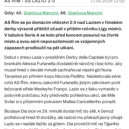
AS ŘÍM - SS LAZIO
2:0
17.05.2026 12:00
Góly: 40.
Gianluca Mancini
, 66.
Gianluca Mancini
AS Řím se po domácím vítězství 2:0 nad Laziem v římském
derby výrazně přiblížil účasti v příštím ročníku Ligy mistrů.
V tabulce Serie A se kolo před koncem posunul na čtvrté
místo a svou sérii neporazitelnosti ve vzájemných
zápasech prodloužil na pět utkání.
Debut v dresu Lazia v prestižním Derby della Capitale byl pro
brankáře Alessia Furlanetta dostatečně náročný i bez toho, aby
musel hned v deváté minutě zachraňovat vlastní gól Nuna
Tavarese po přímém kopu Niccola Pisilliho. Následovala série
rohů AS Řím, kterou zakončil Furlanetto jistým zákrokem proti
tečované střele Wesleyho Franço. Lazio se z tlaku vymanilo v
polovině poločasu, kdy předvedlo pohlednou akci, ale Mile
Svilar si s přízemním pokusem Mattea Cancellieriho poradil.
Boulaye Dia sice ve 29. minutě dostal míč do sítě, k čemuž
potřeboval hned tři dorážky, ale radost mu překazil jasný ofsajd.
Lazio se i nadále tlačilo za gólem. Dia prostrčil míč na Tijjaniho