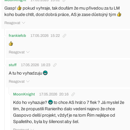
Gasp!
pokud vyhraje, tak doufám že mu přivedou za tu LM
koho bude chtít, dost dobrá práce, AS je zase důstojný tým
Reagovat
frankiefcb
17.05.2026
15:22
Reagovat
stuff
17.05.2026
16:23
A tu ho vyhadzuju
Reagovat
MoonKnight
17.05.2026
20:16
Kdo ho vyhazuje?
to chce AS hrát o 7 flek ? Já myslel že
tím, že propustili Ranieriho dalo vedení najevo že chce
Gaspovo delší projekt, vždyť je na tom Řím nejlépe od
Spalletiho, byla by šílenost aby šel.
Reagovat