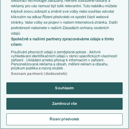
sledovací technologie zakázány, některé zobrazené obsahy a
nudná sračka. 2 góly po štandardkách, najväčšia šanca
reklamy pro vás nemusí být tolik relevantní. Tuto nabídku můžete
v nadstavenom čase za stavu 2:0. Minulé kolo z prdele
kdykoli znovu zobrazit a změnit své volby nebo souhlas odvolat
rozhodca klika. Sme teraz na tej pozícii, lebo
kliknutím na odkaz Řízení předvoleb ve spodní části webové
konkurencia je ešte horšia.
stránky. Vaše volby se projeví v našem Internetová stránka. Další
podrobnosti naleznete v našich Zásadách ochrany osobních
Ale darí sa nám odkedy odišiel Ranieri, čo tiež nemusí
údajů.
byť náhoda. Minimálne je pozitívny signál, že po tom
Společně s našimi partnery zpracováváme údaje s tímto
zlom období sa to trochu rozbehlo, čo značí, že kabína
cílem:
Gaspa podržala.
Používání přesných údajů o zeměpisné poloze . Aktivní
vyhledávání identifikačních údajů v rámci specifických vlastností
Reagovat
zařízení . Ukládání a/nebo přístup k informacím v zařízení .
Personalizovaná reklama a obsah, měření reklam a obsahu,
průzkum publika a rozvoj služeb .
pastal
18.05.2026
06:42
Seznam partnerů (dodavatelů)
Začalo se dařit když se uzdravili hráči co patří do
základu a jeden Kapitán (Pellegrini) se zranil a ten tým
Souhlasím
díky tomu nehraje v 10 lidech
Reagovat
Zamítnout vše
Largo
18.05.2026
09:59
Řízení předvoleb
Reagovat