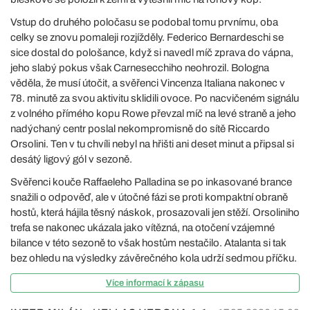
Vstup do druhého poločasu se podobal tomu prvnímu, oba
celky se znovu pomaleji rozjížděly. Federico Bernardeschi se
sice dostal do pološance, když si navedl míč zprava do vápna,
jeho slabý pokus však Carnesecchiho neohrozil. Bologna
věděla, že musí útočit, a svěřenci Vincenza Italiana nakonec v
78. minutě za svou aktivitu sklidili ovoce. Po nacvičeném signálu
z volného přímého kopu Rowe převzal míč na levé straně a jeho
nadýchaný centr poslal nekompromisně do sítě Riccardo
Orsolini. Ten v tu chvíli nebyl na hřišti ani deset minut a připsal si
desátý ligový gól v sezoně.
Svěřenci kouče Raffaeleho Palladina se po inkasované brance
snažili o odpověď, ale v útočné fázi se proti kompaktní obraně
hostů, která hájila těsný náskok, prosazovali jen stěží. Orsoliniho
trefa se nakonec ukázala jako vítězná, na otočení vzájemné
bilance v této sezoně to však hostům nestačilo. Atalanta si tak
bez ohledu na výsledky závěrečného kola udrží sedmou příčku.
Více informací k zápasu