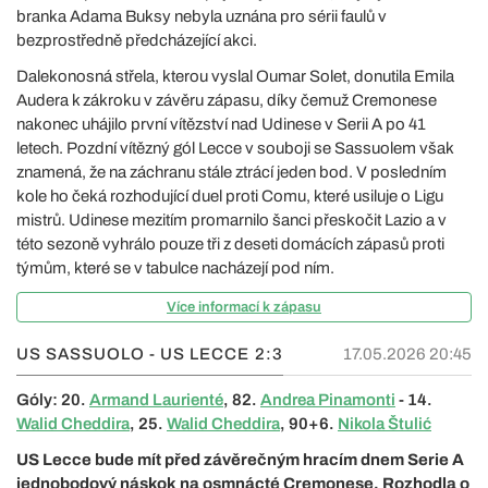
branka Adama Buksy nebyla uznána pro sérii faulů v
bezprostředně předcházející akci.
Dalekonosná střela, kterou vyslal Oumar Solet, donutila Emila
Audera k zákroku v závěru zápasu, díky čemuž Cremonese
nakonec uhájilo první vítězství nad Udinese v Serii A po 41
letech. Pozdní vítězný gól Lecce v souboji se Sassuolem však
znamená, že na záchranu stále ztrácí jeden bod. V posledním
kole ho čeká rozhodující duel proti Comu, které usiluje o Ligu
mistrů. Udinese mezitím promarnilo šanci přeskočit Lazio a v
této sezoně vyhrálo pouze tři z deseti domácích zápasů proti
týmům, které se v tabulce nacházejí pod ním.
Více informací k zápasu
US SASSUOLO - US LECCE
2:3
17.05.2026 20:45
Góly: 20.
Armand Laurienté
, 82.
Andrea Pinamonti
- 14.
Walid Cheddira
, 25.
Walid Cheddira
, 90+6.
Nikola Štulić
US Lecce bude mít před závěrečným hracím dnem Serie A
jednobodový náskok na osmnácté Cremonese. Rozhodla o