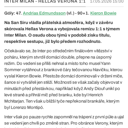
INTER MILÁN - HELLAS VERONA
1:1
17.05.2026 15:00
Góly: 47.
Andrias Edmundsson
(vl.) - 90+1.
Kieron Bowie
Na San Siru vládla přátelská atmosféra, když v závěru
skórovala Hellas Verona a vybojovala remízu 1:1 s týmem
Inter Milan. O osudu obou týmů v podobě zisku titulu,
respektive sestupu, již bylo předem rozhodnuto.
Očekávalo se, že Inter po středečním finálovém vítězství v
poháru, kterým stvrdil domácí double, přepne na úsporný
režim. Do vedení se příliš nehnal a místo toho musel Yann
Sommer vytáhnout z brankové čáry tečovanou hlavičku, kterou
vyslal Kieron Bowie. Přestože domácí dominovali v držení míče,
šance si vytvářeli jen stěží. Možnosti se však začaly objevovat v
minutách před přestávkou, například když Andy Diouf unikl po
levé straně a přihrál míč před branku, kde byl Henrich
Mchitarjan. Ten však u bližší tyče nepřekonal brankáře, kterým
byl Lorenzo Montipó.
Inter však po pauze rychle zapomněl na trápení z první půle a ujal
se vedení jen chvíli po změně stran. Pro obránce Verony, kterým