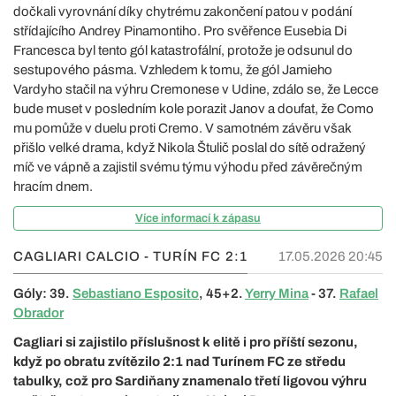
dočkali vyrovnání díky chytrému zakončení patou v podání
střídajícího Andrey Pinamontiho. Pro svěřence Eusebia Di
Francesca byl tento gól katastrofální, protože je odsunul do
sestupového pásma. Vzhledem k tomu, že gól Jamieho
Vardyho stačil na výhru Cremonese v Udine, zdálo se, že Lecce
bude muset v posledním kole porazit Janov a doufat, že Como
mu pomůže v duelu proti Cremo. V samotném závěru však
přišlo velké drama, když Nikola Štulič poslal do sítě odražený
míč ve vápně a zajistil svému týmu výhodu před závěrečným
hracím dnem.
Více informací k zápasu
CAGLIARI CALCIO - TURÍN FC
2:1
17.05.2026 20:45
Góly: 39.
Sebastiano Esposito
, 45+2.
Yerry Mina
- 37.
Rafael
Obrador
Cagliari si zajistilo příslušnost k elitě i pro příští sezonu,
když po obratu zvítězilo 2:1 nad Turínem FC ze středu
tabulky, což pro Sardiňany znamenalo třetí ligovou výhru