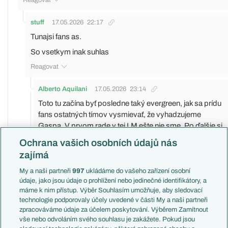
stuff
17.05.2026
22:17
Tunajsi fans as.
So vsetkym inak suhlas
Reagovat
Alberto Aquilani
17.05.2026
23:14
Toto tu začína byť posledne taký evergreen, jak sa prídu
fans ostatných tímov vysmievať, že vyhadzujeme
Gaspa. V prvom rade v tej LM ešte nie sme. Po ďalšie si
myslím, že my ten tím na to 4. miesto máme (Juventus
Ochrana vašich osobních údajů nás
podľa mňa lepší káder a ani hlbší nemá), ale
zajímá
navodzujete tu dojem, akoby bol AS tím na úrovni
Udinese. To že sa dlhé roky do tej LM nepostúpilo
My a naši partneři
997
ukládáme do vašeho zařízení osobní
údaje, jako jsou údaje o prohlížení nebo jedinečné identifikátory, a
nemôže byť pre Gaspa tak veľké ospravedlnenie -
máme k nim přístup. Výběr Souhlasím umožňuje, aby sledovací
navyše vybuchol ako v Coppe tak aj v EL.
technologie podporovaly účely uvedené v části My a naši partneři
Ja som to dnes prepínal na hokej, takže som nevidel
zpracováváme údaje za účelem poskytování. Výběrem Zamítnout
plných 90 minut, ale bola to typická tohtosezonna
vše nebo odvoláním svého souhlasu je zakážete. Pokud jsou