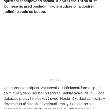
opuštění sestupového pásma, ale vítězství 1:0 na hřišti
Udinese ho před posledním kolem udrželo na dostřel
jediného bodu od Lecce.
Cremonese do zápasu vstupovalo s nečekanou formou poté,
co minulý týden v souboji o záchranu deklasovalo Pisu 3:0, což
dokázalo přetavit v bleskový úvod. Hosté několikrát zahrozili a v
deváté minutě se dočkali vedoucí branky. Postaral se o ni