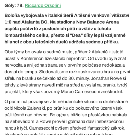
Góly: 78.
Riccardo Orsolini
Boloňa vybojovala v italské Serii A těsné venkovní vítězství
1:0 nad Atalanta BC. Na stadionu New Balance Arena
uspěla počtvrté z posledních pěti návštěv u tohoto
lombardského celku, přesto si "Dea" díky lepší vzájemné
bilanci z obou letošních duelů udržela sedmou příčku.
Oba týmy bojovaly o sedmé místo, přičemž Atalantě k jistotě
účasti v Konferenční lize stačilo neprohrát. Od úvodu byla znát
nervozita a ani jedna strana se v prvním poločase nedokázala
dostat do tempa. Sledovali jsme rozkouskovanou hru a na první
střelu na branku se čekalo až do 30. minuty. Jonathan Rowe si
tehdy z levé strany navedl míč na střed a vyslal na branku tvrdý
projektil, který však pozorný Marco Carnesecchi zneškodnil.
O pár minut později se v téměř identické situaci na druhé straně
ocitl Nicola Zalewski, po průniku do pokutového území však
pálil těsně nad břevno. Bologna s blížící se přestávkou nabírala
na sebevědomí a Rowe prověřil gólmana další nebezpečnou
ranou k tyči. Carnesecchi ovšem předvedl fantastický zákrok,
bleskově se položil k zemi a vytěsnil míč na rohový kop.