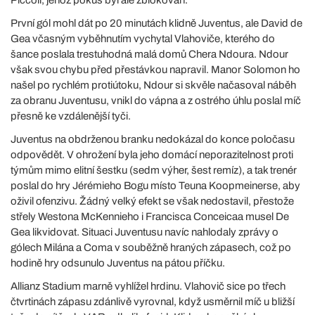
První gól mohl dát po 20 minutách klidně Juventus, ale David de
Gea včasným vyběhnutím vychytal Vlahoviče, kterého do
šance poslala trestuhodná malá domů Chera Ndoura. Ndour
však svou chybu před přestávkou napravil. Manor Solomon ho
našel po rychlém protiútoku, Ndour si skvěle načasoval náběh
za obranu Juventusu, vnikl do vápna a z ostrého úhlu poslal míč
přesně ke vzdálenější tyči.
Juventus na obdrženou branku nedokázal do konce poločasu
odpovědět. V ohrožení byla jeho domácí neporazitelnost proti
týmům mimo elitní šestku (sedm výher, šest remíz), a tak trenér
poslal do hry Jérémieho Bogu místo Teuna Koopmeinerse, aby
oživil ofenzivu. Žádný velký efekt se však nedostavil, přestože
střely Westona McKennieho i Francisca Conceicaa musel De
Gea likvidovat. Situaci Juventusu navíc nahlodaly zprávy o
gólech Milána a Coma v souběžně hraných zápasech, což po
hodině hry odsunulo Juventus na pátou příčku.
Allianz Stadium marně vyhlížel hrdinu. Vlahovič sice po třech
čtvrtinách zápasu zdánlivě vyrovnal, když usměrnil míč u bližší