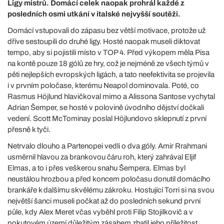
Ligy mistrů. Domácí celek naopak prohrál každé z
posledních osmi utkání v italské nejvyšší soutěži.
Domácí vstupovali do zápasu bez větší motivace, protože už
dříve sestoupili do druhé ligy. Hosté naopak museli diktovat
tempo, aby si pojistili místo v TOP 4. Před výkopem měla Pisa
na kontě pouze 18 gólů ze hry, což je nejméně ze všech týmů v
pěti nejlepších evropských ligách, a tato neefektivita se projevila
i v prvním poločase, kterému Neapol dominovala. Poté, co
Rasmus Höjlund hlavičkoval mimo a Alissona Santose vychytal
Adrian Šemper, se hosté v polovině úvodního dějství dočkali
vedení. Scott McTominay poslal Höjlundovo sklepnutí z první
přesně k tyči.
Netrvalo dlouho a Partenopei vedli o dva góly. Amir Rrahmani
usměrnil hlavou za brankovou čáru roh, který zahrával Eljif
Elmas, a to i přes veškerou snahu Šempera. Elmas byl
neustálou hrozbou a před koncem poločasu donutil domácího
brankáře k dalšímu skvělému zákroku. Hostující Torri si na svou
největší šanci museli počkat až do posledních sekund první
půle, kdy Alex Meret včas vyběhl proti Filip Stojilkovič a v
pokutovém území důležitým zásahem zhatil jeho příležitost.