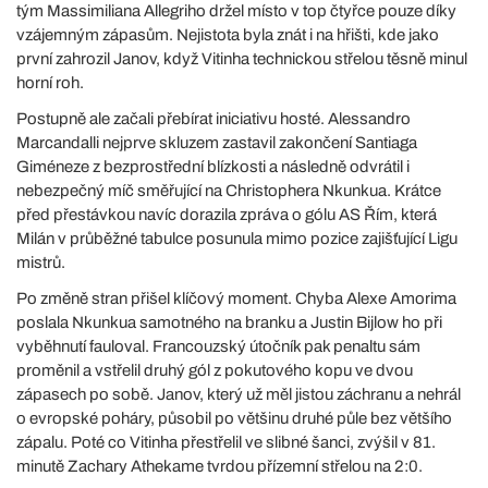
tým Massimiliana Allegriho držel místo v top čtyřce pouze díky
vzájemným zápasům. Nejistota byla znát i na hřišti, kde jako
první zahrozil Janov, když Vitinha technickou střelou těsně minul
horní roh.
Postupně ale začali přebírat iniciativu hosté. Alessandro
Marcandalli nejprve skluzem zastavil zakončení Santiaga
Giméneze z bezprostřední blízkosti a následně odvrátil i
nebezpečný míč směřující na Christophera Nkunkua. Krátce
před přestávkou navíc dorazila zpráva o gólu AS Řím, která
Milán v průběžné tabulce posunula mimo pozice zajišťující Ligu
mistrů.
Po změně stran přišel klíčový moment. Chyba Alexe Amorima
poslala Nkunkua samotného na branku a Justin Bijlow ho při
vyběhnutí fauloval. Francouzský útočník pak penaltu sám
proměnil a vstřelil druhý gól z pokutového kopu ve dvou
zápasech po sobě. Janov, který už měl jistou záchranu a nehrál
o evropské poháry, působil po většinu druhé půle bez většího
zápalu. Poté co Vitinha přestřelil ve slibné šanci, zvýšil v 81.
minutě Zachary Athekame tvrdou přízemní střelou na 2:0.