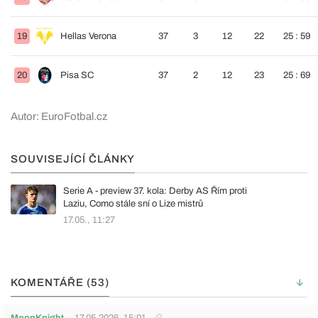
19
Hellas Verona
37
3
12
22
25 : 59
20
Pisa SC
37
2
12
23
25 : 69
Autor: EuroFotbal.cz
SOUVISEJÍCÍ ČLÁNKY
Serie A - preview 37. kola: Derby AS Řím proti
Laziu, Como stále sní o Lize mistrů
17.05., 11:27
KOMENTÁŘE (53)
MoonKnight
17.05.2026
15:01