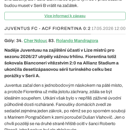
budou muset v Serii B vrátit na začátek.
Více informací k zápasu
JUVENTUS FC - ACF FIORENTINA
0:2
17.05.2026 12:00
Góly: 34.
Cher Ndour
, 83.
Rolando Mandragora
Naděje Juventusu na zajištění účasti v Lize mistrů pro
sezonu 2026/27 utrpěly vážnou trhlinu. Fiorentina totiž
šokovala Bianconeri vítězstvím 2:0 na Allianz Stadium a
ukončila desetizápasovou sérii turínského celku bez
porážky v Serii A.
Juventus začal den s jednobodovým náskokem na páté místo,
a protože Fiorentina už měla jistotu záchrany, zdála se být
ideálním soupeřem. Utkání však bylo v nepříliš záživné úvodní
půlhodině dosti rozhárané. Fanoušky domácích zvedl ze
sedadel zejména jeden zákrok, po němž se po sporném souboji
s Marinem Pongračičem k zemi poroučel Dušan Vlahovič. Jen o
chvíli později se na druhé straně hřiště ocitl v šanci Roberto
Piccoli, jehož pokus byl ale zblokován.