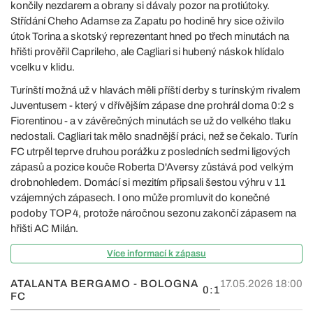
končily nezdarem a obrany si dávaly pozor na protiútoky.
Střídání Cheho Adamse za Zapatu po hodině hry sice oživilo
útok Torina a skotský reprezentant hned po třech minutách na
hřišti prověřil Caprileho, ale Cagliari si hubený náskok hlídalo
vcelku v klidu.
Turínští možná už v hlavách měli příští derby s turínským rivalem
Juventusem - který v dřívějším zápase dne prohrál doma 0:2 s
Fiorentinou - a v závěrečných minutách se už do velkého tlaku
nedostali. Cagliari tak mělo snadnější práci, než se čekalo. Turín
FC utrpěl teprve druhou porážku z posledních sedmi ligových
zápasů a pozice kouče Roberta D'Aversy zůstává pod velkým
drobnohledem. Domácí si mezitím připsali šestou výhru v 11
vzájemných zápasech. I ono může promluvit do konečné
podoby TOP 4, protože náročnou sezonu zakončí zápasem na
hřišti AC Milán.
Více informací k zápasu
ATALANTA BERGAMO - BOLOGNA
17.05.2026 18:00
0:1
FC