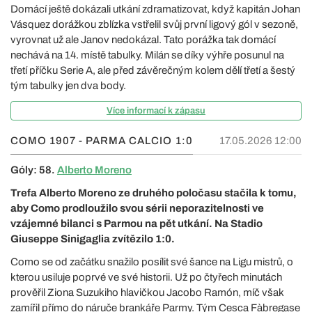
Domácí ještě dokázali utkání zdramatizovat, když kapitán Johan
Vásquez dorážkou zblízka vstřelil svůj první ligový gól v sezoně,
vyrovnat už ale Janov nedokázal. Tato porážka tak domácí
nechává na 14. místě tabulky. Milán se díky výhře posunul na
třetí příčku Serie A, ale před závěrečným kolem dělí třetí a šestý
tým tabulky jen dva body.
Více informací k zápasu
COMO 1907 - PARMA CALCIO
1:0
17.05.2026 12:00
Góly: 58.
Alberto Moreno
Trefa Alberto Moreno ze druhého poločasu stačila k tomu,
aby Como prodloužilo svou sérii neporazitelnosti ve
vzájemné bilanci s Parmou na pět utkání. Na Stadio
Giuseppe Sinigaglia zvítězilo 1:0.
Como se od začátku snažilo posílit své šance na Ligu mistrů, o
kterou usiluje poprvé ve své historii. Už po čtyřech minutách
prověřil Ziona Suzukiho hlavičkou Jacobo Ramón, míč však
zamířil přímo do náruče brankáře Parmy. Tým Cesca Fàbregase