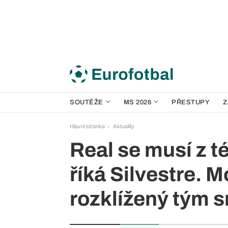
SOUTĚŽE
MS 2026
PŘESTUPY
Z
Hlavní stránka
Aktuality
Real se musí z t
říká Silvestre. 
rozklížený tým s