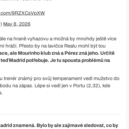
ter.com/9RZXCsVpXW
o)
May 8, 2026
tále na hraně vyhazovu a možná by mnohdy ještě více
mi hráči. Přesto by na lavičce Realu mohl být tou
uace, ale Mourinho klub zná a Pérez zná jeho. Určitě
teď Madrid potřebuje. Je tu spousta problémů na
 trenér známý pro svůj temperament vedl mužstvo do
du na zápas. Lépe si vedl jen v Portu (2,32), kde
4.
adrid znamená. Bylo by ale zajímavé sledovat, co by