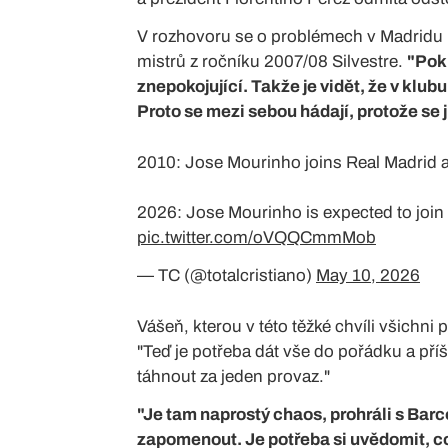
V rozhovoru se o problémech v Madridu r
mistrů z ročníku 2007/08 Silvestre.
"Poku
znepokojující. Takže je vidět, že v klubu 
Proto se mezi sebou hádají, protože se jim
2010: Jose Mourinho joins Real Madrid a
2026: Jose Mourinho is expected to join 
pic.twitter.com/oVQQCmmMob
— TC (@totalcristiano)
May 10, 2026
Vášeň, kterou v této těžké chvíli všichni
"Teď je potřeba dát vše do pořádku a p
táhnout za jeden provaz."
"Je tam naprostý chaos, prohráli s Barco
zapomenout. Je potřeba si uvědomit, co 