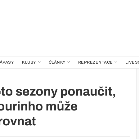
ÁPASY
KLUBY
ČLÁNKY
REPREZENTACE
LIVES
éto sezony ponaučit,
Mourinho může
rovnat