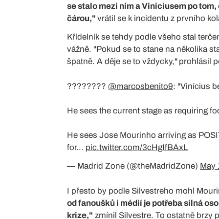
se stalo mezi ním a Viniciusem po tom, 
čárou,"
vrátil se k incidentu z prvního ko
Křídelník se tehdy podle všeho stal terčem
vážně. "Pokud se to stane na několika st
špatně. A děje se to vždycky,"
prohlásil 
????????️
@marcosbenito9
: "Vinícius 
He sees the current stage as requiring f
He sees Jose Mourinho arriving as POSITI
for...
pic.twitter.com/3cHgIfBAxL
— Madrid Zone (@theMadridZone)
May 
I přesto by podle Silvestreho mohl Mou
od fanoušků i médií je potřeba silná os
krize,"
zmínil Silvestre. To ostatně brzy 