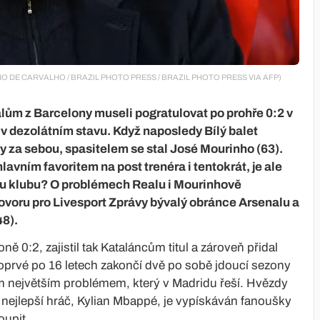
© BRUNO DE CARVALHO / BRAZIL PHOTO PRESS / BRAZIL PHOTO PRESS VIA AFP)
valům z Barcelony museli pogratulovat po prohře 0:2 v
e v dezolátním stavu. Když naposledy Bílý balet
y za sebou, spasitelem se stal José Mourinho (63).
vním favoritem na post trenéra i tentokrát, je ale
u klubu? O problémech Realu i Mourinhově
ovoru pro Livesport Zprávy bývalý obránce Arsenalu a
48).
ě 0:2, zajistil tak Kataláncům titul a zároveň přidal
poprvé po 16 letech zakončí dvě po sobě jdoucí sezony
ím největším problémem, který v Madridu řeší. Hvězdy
 nejlepší hráč, Kylian Mbappé, je vypískáván fanoušky
oupit.