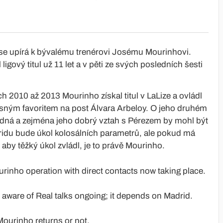
 se upírá k bývalému trenérovi Josému Mourinhovi.
ový titul už 11 let a v pěti ze svých posledních šesti
 2010 až 2013 Mourinho získal titul v LaLize a ovládl
asným favoritem na post Álvara Arbeloy. O jeho druhém
edná a zejména jeho dobrý vztah s Pérezem by mohl být
adridu bude úkol kolosálních parametrů, ale pokud má
aby těžký úkol zvládl, je to právě Mourinho.
inho operation with direct contacts now taking place.
t aware of Real talks ongoing; it depends on Madrid.
 Mourinho returns or not.