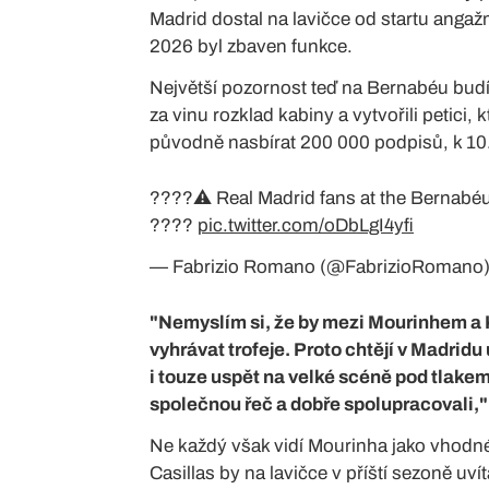
Madrid dostal na lavičce od startu angaž
2026 byl zbaven funkce.
Největší pozornost teď na Bernabéu bud
za vinu rozklad kabiny a vytvořili petici
původně nasbírat 200 000 podpisů, k 10. 
????⚠️ Real Madrid fans at the Bernabéu 
????
pic.twitter.com/oDbLgI4yfi
— Fabrizio Romano (@FabrizioRomano
"Nemyslím si, že by mezi Mourinhem a 
vyhrávat trofeje. Proto chtějí v Madridu
i touze uspět na velké scéně pod tlakem.
společnou řeč a dobře spolupracovali,"
Ne každý však vidí Mourinha jako vhodné
Casillas by na lavičce v příští sezoně u