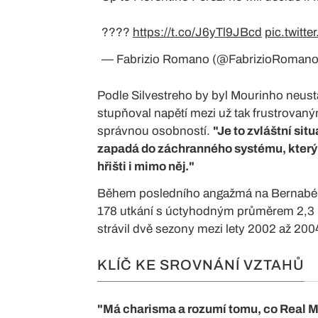
????
https://t.co/J6yTl9JBcd
pic.twit
— Fabrizio Romano (@FabrizioRoman
Podle Silvestreho by byl Mourinho neus
stupňoval napětí mezi už tak frustrovaný
správnou osobností.
"Je to zvláštní sit
zapadá do záchranného systému, který 
hřišti i mimo něj."
Během posledního angažmá na Bernabéu
178 utkání s úctyhodným průměrem 2,3 bo
strávil dvě sezony mezi lety 2002 až 200
KLÍČ KE SROVNÁNÍ VZTAHŮ
"Má charisma a rozumí tomu, co Real M