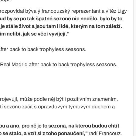
ozpovídal bývalý francouzský reprezentant a vítěz Ligy
d by se po tak špatné sezoně nic nedělo, bylo by to
je stále život a jsou tam i lidé, kterým na tom záleží.
 nelíbí, jak se věci vyvíjejí."
fter back to back trophyless seasons.
Real Madrid after back to back trophyless seasons.
 projevují, může podle něj být i pozitivním znamením.
říští sezonu začít s opravdovým týmovým duchem a
u a ano, pro ně je to sezona, na kterou budou chtít
se stalo, a vzít si z toho ponaučení,"
radí Francouz.