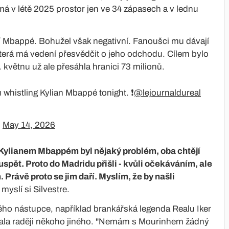
má v létě 2025 prostor jen ve 34 zápasech a v lednu
í Mbappé. Bohužel však negativní. Fanoušci mu dávají
, která má vedení přesvědčit o jeho odchodu. Cílem bylo
květnu už ale přesáhla hranici 73 milionů.
whistling Kylian Mbappé tonight. ❗️
@lejournaldureal
)
May 14, 2026
Kylianem Mbappém byl nějaký problém, oba chtějí
 uspět. Proto do Madridu přišli - kvůli očekáváním, ale
 Právě proto se jim daří. Myslím, že by našli
myslí si Silvestre.
ho nástupce, například brankářská legenda Realu Iker
vítala raději někoho jiného. "Nemám s Mourinhem žádný