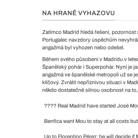
NA HRANĚ VYHAZOVU
Zatímco Madrid hledá řešení, pozornost
Portugalec navzdory úspěchům nevyhrál lig
angažmá byl vyhozen nebo odešel.
Během svého působení v Madridu v letech
Španělský pohár i Superpohár. Nyní je j
angažmá ve španělské metropoli už se j
klíčový. Zvrátit nepříznivou situaci v M
někdo dostatečně silnou osobnost na to, 
???? Real Madrid have started José Mour
Benfica want Mou to stay at all costs bu
Up to Florentino Pérez: he will decide if