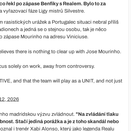
co řekl po zápase Benfiky s Realem. Bylo to za
la vyřazovací fáze Ligy mistrů Silvestre.
 rasistických urážek a Portugalec situaci nebral příliš
adionech a jedná se o stejnou osobu, tak je něco
po zápase Mourinho na adresu Viniciuse.
believes there is nothing to clear up with Jose Mourinho.
ocus solely on work, away from controversy.
VE, and that the team will play as a UNIT, and not just
12, 2026
rinho madridskou výzvu zvládnout.
"Na zvládání tlaku
obnost. Stačí jediná porážka a je z toho skandál nebo
poznal i trenér Xabi Alonso, který jako legenda Realu