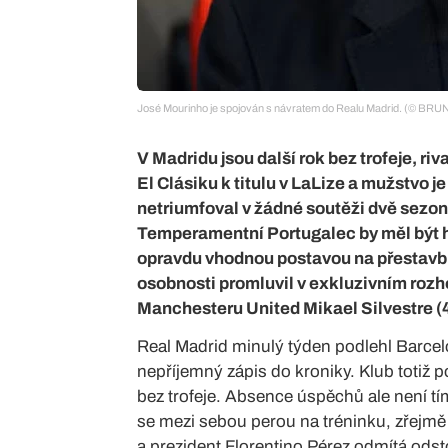
José Mourinho je spojován s návratem do Realu Madrid. (
V Madridu jsou další rok bez trofeje, ri
El Clásiku k titulu v LaLize a mužstvo j
netriumfoval v žádné soutěži dvě sezon
Temperamentní Portugalec by měl být hla
opravdu vhodnou postavou na přestavb
osobnosti promluvil v exkluzivním rozh
Manchesteru United Mikael Silvestre (
Real Madrid minulý týden podlehl Barcelon
nepříjemný zápis do kroniky. Klub totiž 
bez trofeje. Absence úspěchů ale není t
se mezi sebou perou na tréninku, zřejmě
a prezident Florentino Pérez odmítá odst