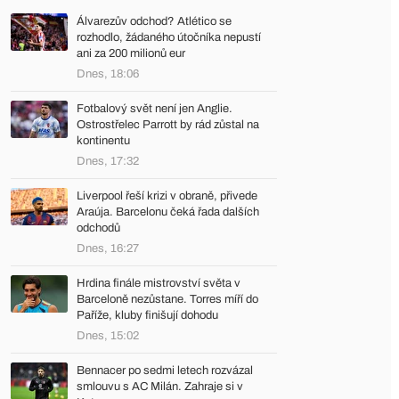
Álvarezův odchod? Atlético se
rozhodlo, žádaného útočníka nepustí
ani za 200 milionů eur
Dnes, 18:06
Fotbalový svět není jen Anglie.
Ostrostřelec Parrott by rád zůstal na
kontinentu
Dnes, 17:32
Liverpool řeší krizi v obraně, přivede
Araúja. Barcelonu čeká řada dalších
odchodů
Dnes, 16:27
Hrdina finále mistrovství světa v
Barceloně nezůstane. Torres míří do
Paříže, kluby finišují dohodu
Dnes, 15:02
Bennacer po sedmi letech rozvázal
smlouvu s AC Milán. Zahraje si v