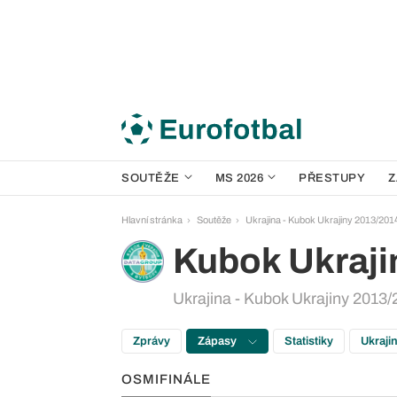
SOUTĚŽE
MS 2026
PŘESTUPY
Z
Hlavní stránka
Soutěže
Ukrajina - Kubok Ukrajiny 2013/201
Kubok Ukraji
Ukrajina - Kubok Ukrajiny 2013/
Zprávy
Zápasy
Statistiky
Ukraji
OSMIFINÁLE