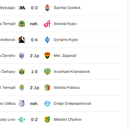
0:3
ykolajiv
Šachtar Doněck
neh.
 Ternopil
Arsenal Kyjev
0:4
verdlovsk
Dynamo Kyjev
2:1p
 Černihiv
Met. Záporoží
1:0
č Čerkasy
Avanhard Kramatorsk
2:1p
 Ternopil
Vorskla Poltava
neh.
ec Oděsa
Dněpr Dněpropetrovsk
0:2
paty Lvov
Metalist Charkov