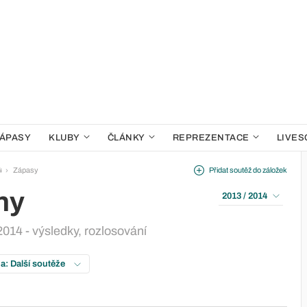
ÁPASY
KLUBY
ČLÁNKY
REPREZENTACE
LIVES
4
Zápasy
Přidat soutěž do záložek
ny
2013 / 2014
2014 - výsledky, rozlosování
na: Další soutěže