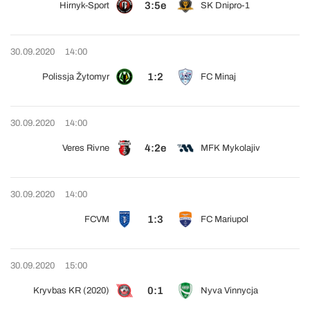
3:5e
Hirnyk-Sport
SK Dnipro-1
30.09.2020
14:00
1:2
Polissja Žytomyr
FC Minaj
30.09.2020
14:00
4:2e
Veres Rivne
MFK Mykolajiv
30.09.2020
14:00
1:3
FCVM
FC Mariupol
30.09.2020
15:00
0:1
Kryvbas KR (2020)
Nyva Vinnycja