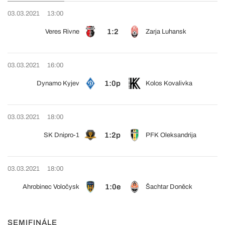
03.03.2021
13:00
1:2
Veres Rivne
Zarja Luhansk
03.03.2021
16:00
1:0p
Dynamo Kyjev
Kolos Kovalivka
03.03.2021
18:00
1:2p
SK Dnipro-1
PFK Oleksandrija
03.03.2021
18:00
1:0e
Ahrobinec Voločysk
Šachtar Doněck
SEMIFINÁLE