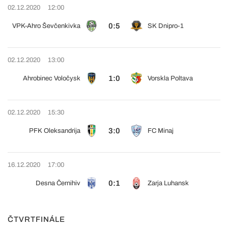
02.12.2020
12:00
0:5
VPK-Ahro Ševčenkivka
SK Dnipro-1
02.12.2020
13:00
1:0
Ahrobinec Voločysk
Vorskla Poltava
02.12.2020
15:30
3:0
PFK Oleksandrija
FC Minaj
16.12.2020
17:00
0:1
Desna Černihiv
Zarja Luhansk
ČTVRTFINÁLE