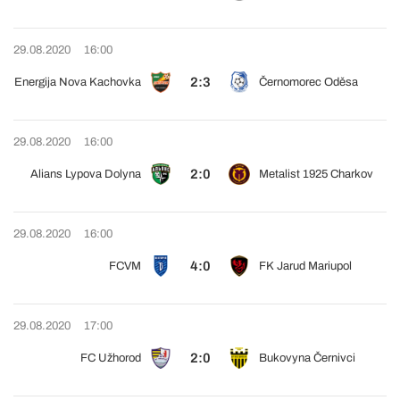
29.08.2020
16:00
2:3
Energija Nova Kachovka
Černomorec Oděsa
29.08.2020
16:00
2:0
Alians Lypova Dolyna
Metalist 1925 Charkov
29.08.2020
16:00
4:0
FCVM
FK Jarud Mariupol
29.08.2020
17:00
2:0
FC Užhorod
Bukovyna Černivci