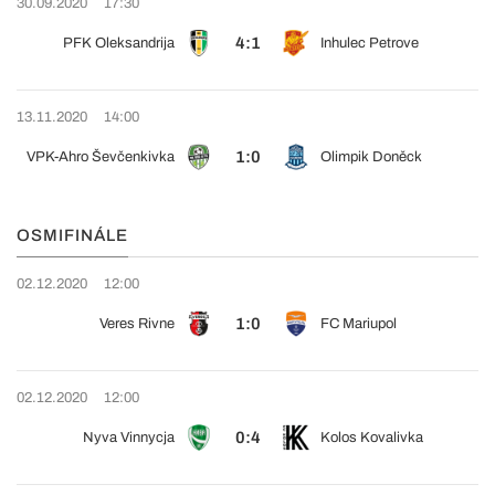
30.09.2020
17:30
4:1
PFK Oleksandrija
Inhulec Petrove
13.11.2020
14:00
1:0
VPK-Ahro Ševčenkivka
Olimpik Doněck
OSMIFINÁLE
02.12.2020
12:00
1:0
Veres Rivne
FC Mariupol
02.12.2020
12:00
0:4
Nyva Vinnycja
Kolos Kovalivka