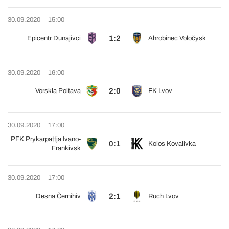
30.09.2020
15:00
1:2
Epicentr Dunajivci
Ahrobinec Voločysk
30.09.2020
16:00
2:0
Vorskla Poltava
FK Lvov
30.09.2020
17:00
PFK Prykarpattja Ivano-
0:1
Kolos Kovalivka
Frankivsk
30.09.2020
17:00
2:1
Desna Černihiv
Ruch Lvov