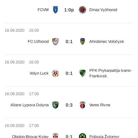
1:0p
FCVM
Dinaz Vyšhorod
16.09.2020
15:00
0:1
FC Užhorod
Ahrobinec Voločysk
16.09.2020
16:00
PFK Prykarpattja Ivano-
0:1
Volyn Luck
Frankivsk
16.09.2020
17:00
0:3
Alians Lypova Dolyna
Veres Rivne
16.09.2020
17:00
0:1
Obolon-Brovar Kyjev
Polissja Žytomyr