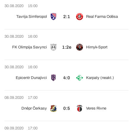
30.08.2020
15:00
2:1
Tavrija Simferopol
Real Farma Oděsa
30.08.2020
16:00
1:2e
FK Olimpija Savynci
Hirnyk-Sport
30.08.2020
16:00
4:0
Epicentr Dunajivci
Karpaty (neakt.)
08.09.2020
17:00
0:5
Dněpr Čerkasy
Veres Rivne
09.09.2020
17:00