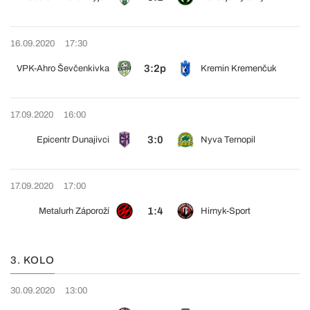
16.09.2020
17:30
3:2p
VPK-Ahro Ševčenkivka
Kremin Kremenčuk
17.09.2020
16:00
3:0
Epicentr Dunajivci
Nyva Ternopil
17.09.2020
17:00
1:4
Metalurh Záporoží
Hirnyk-Sport
3. KOLO
30.09.2020
13:00