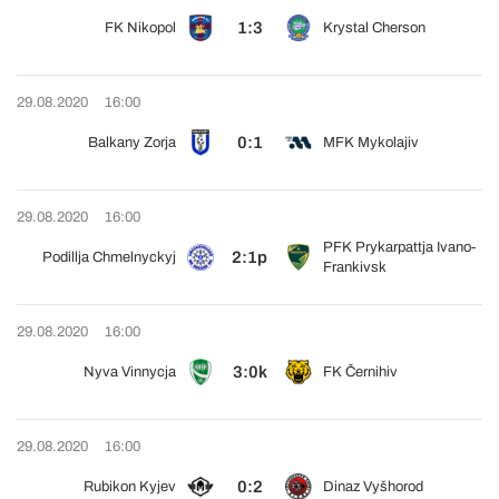
1:3
FK Nikopol
Krystal Cherson
29.08.2020
16:00
0:1
Balkany Zorja
MFK Mykolajiv
29.08.2020
16:00
PFK Prykarpattja Ivano-
2:1p
Podillja Chmelnyckyj
Frankivsk
29.08.2020
16:00
3:0k
Nyva Vinnycja
FK Černihiv
29.08.2020
16:00
0:2
Rubikon Kyjev
Dinaz Vyšhorod