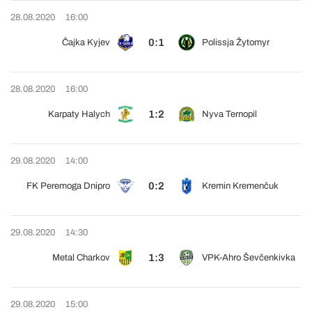
28.08.2020
16:00
0:1
Čajka Kyjev
Polissja Žytomyr
28.08.2020
16:00
1:2
Karpaty Halych
Nyva Ternopil
29.08.2020
14:00
0:2
FK Peremoga Dnipro
Kremin Kremenčuk
29.08.2020
14:30
1:3
Metal Charkov
VPK-Ahro Ševčenkivka
29.08.2020
15:00