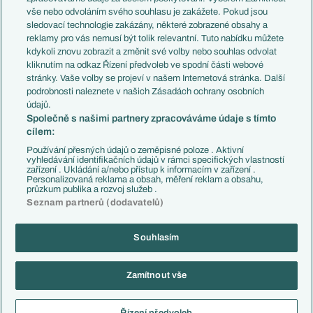
Evropské koeficienty
Brazílie
vše nebo odvoláním svého souhlasu je zakážete. Pokud jsou
Přestupy
sledovací technologie zakázány, některé zobrazené obsahy a
Přestupové spekulace
reklamy pro vás nemusí být tolik relevantní. Tuto nabídku můžete
Přestupy
Zranění
kdykoli znovu zobrazit a změnit své volby nebo souhlas odvolat
Zápasy
kliknutím na odkaz Řízení předvoleb ve spodní části webové
Livescore
stránky. Vaše volby se projeví v našem Internetová stránka. Další
Kluby
Tipovací soutěž
podrobnosti naleznete v našich Zásadách ochrany osobních
Arsenal FC
Fotbal TV
údajů.
Chelsea FC
Společně s našimi partnery zpracováváme údaje s tímto
Manchester United
cílem:
AC Milán
Juventus FC
Používání přesných údajů o zeměpisné poloze . Aktivní
Bayern Mnichov
vyhledávání identifikačních údajů v rámci specifických vlastností
zařízení . Ukládání a/nebo přístup k informacím v zařízení .
FC Barcelona
Personalizovaná reklama a obsah, měření reklam a obsahu,
Real Madrid
průzkum publika a rozvoj služeb .
Seznam partnerů (dodavatelů)
Souhlasím
Copyright © 2001-2026 EuroFotbal.cz. Využíváme zpravodajství ČTK.
RSS
Podmínky užití
Informace o zpracování osobních údajů
Zamítnout vše
GDPR a žurnalistika
Nastavení soukromí
Kontakt
Tiráž