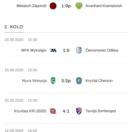
1:0p
Metalurh Záporoží
Avanhard Kramatorsk
2. KOLO
16.09.2020
15:00
1:0
MFK Mykolajiv
Černomorec Oděsa
16.09.2020
15:00
3:2p
Nyva Vinnycja
Krystal Cherson
16.09.2020
15:00
4:1
Kryvbas KR (2020)
Tavrija Simferopol
16.09.2020
15:00