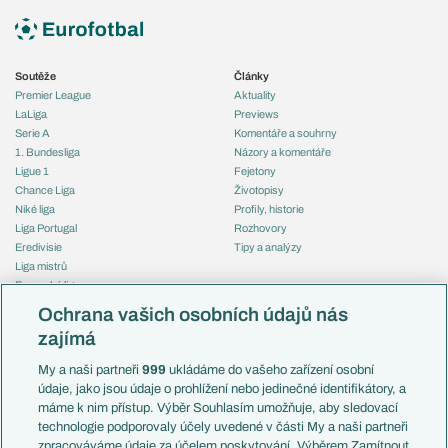
Soutěže
Články
Premier League
Aktuality
LaLiga
Previews
Serie A
Komentáře a souhrny
1. Bundesliga
Názory a komentáře
Ligue 1
Fejetony
Chance Liga
Životopisy
Niké liga
Profily, historie
Liga Portugal
Rozhovory
Eredivisie
Tipy a analýzy
Liga mistrů
Evropská liga
Reprezentace
Konferenční liga
Česko
Ochrana vašich osobních údajů nás
Mistrovství světa
Slovensko
zajímá
Liga národů
Anglie
Francie
My a naši partneři
999
ukládáme do vašeho zařízení osobní
Témata
Itálie
údaje, jako jsou údaje o prohlížení nebo jedinečné identifikátory, a
Představení týmů MS
Německo
máme k nim přístup. Výběr Souhlasím umožňuje, aby sledovací
EuroSkauting
Španělsko
technologie podporovaly účely uvedené v části My a naši partneři
PL v kostce
Argentina
zpracováváme údaje za účelem poskytování. Výběrem Zamítnout