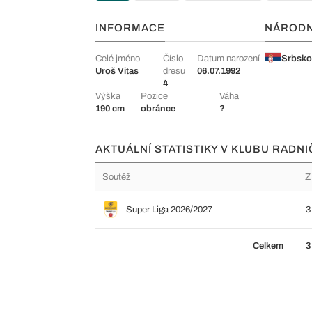
INFORMACE
NÁROD
Celé jméno
Číslo
Datum narození
Srbsk
Uroš Vitas
dresu
06.07.1992
4
Výška
Pozice
Váha
190 cm
obránce
?
AKTUÁLNÍ STATISTIKY V KLUBU RADNIČ
Soutěž
Z
Super Liga 2026/2027
3
Celkem
3