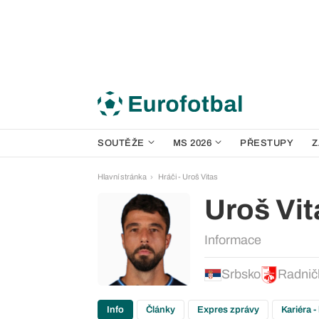
SOUTĚŽE
MS 2026
PŘESTUPY
Z
Hlavní stránka
Hráči - Uroš Vitas
Uroš Vit
Informace
Srbsko
Radničk
Info
Články
Expres zprávy
Kariéra -