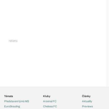
Témata
Kluby
Články
Představení týmů MS
Arsenal FC
Aktuality
EuroSkauting
Chelsea FC
Previews