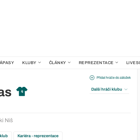
ÁPASY
KLUBY
ČLÁNKY
REPREZENTACE
LIVES
Přidat hráče do záložek
as
Další hráči klubu
4
i Niš
 klub
Kariéra - reprezentace