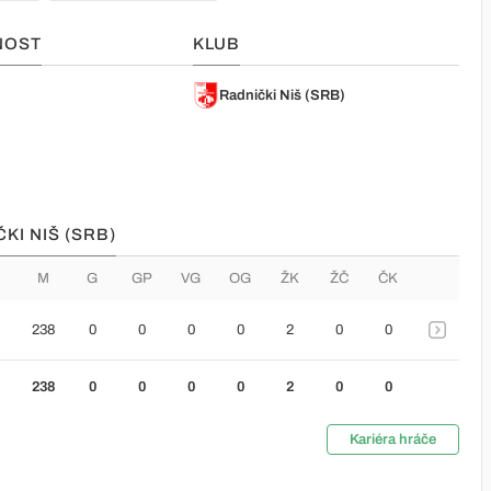
NOST
KLUB
o
Radnički Niš (SRB)
KI NIŠ (SRB)
M
G
GP
VG
OG
ŽK
ŽČ
ČK
238
0
0
0
0
2
0
0
238
0
0
0
0
2
0
0
Kariéra hráče