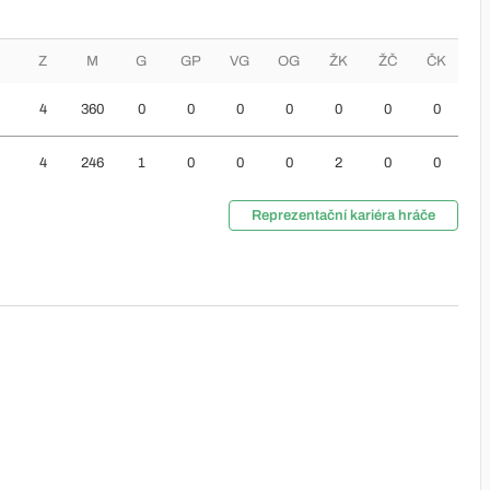
Z
M
G
GP
VG
OG
ŽK
ŽČ
ČK
4
360
0
0
0
0
0
0
0
4
246
1
0
0
0
2
0
0
Reprezentační kariéra hráče