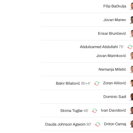
Filip Bačkulja
Jovan Manev
Ensar Brunčević
Abdulsamed Abdullahi
75'
Jovan Marinković
Nemanja Miletić
Zoran Alilović
Bakir Bilalović
90+4'
Dominic Sadi
Ivan Davidović
Skima Togbe
46'
Driton Camaj
Dauda Johnson Agwom
80'