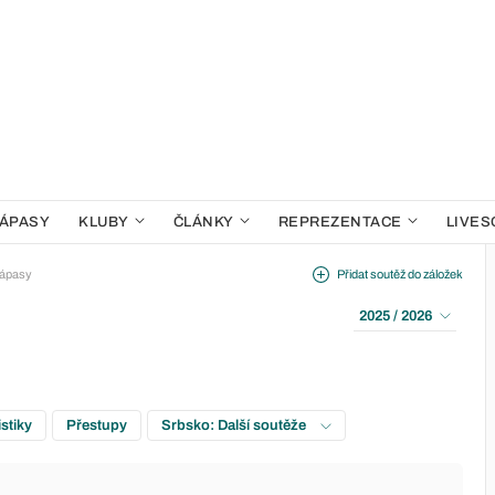
ÁPASY
KLUBY
ČLÁNKY
REPREZENTACE
LIVES
ápasy
Přidat soutěž do záložek
2025 / 2026
istiky
Přestupy
Srbsko: Další soutěže