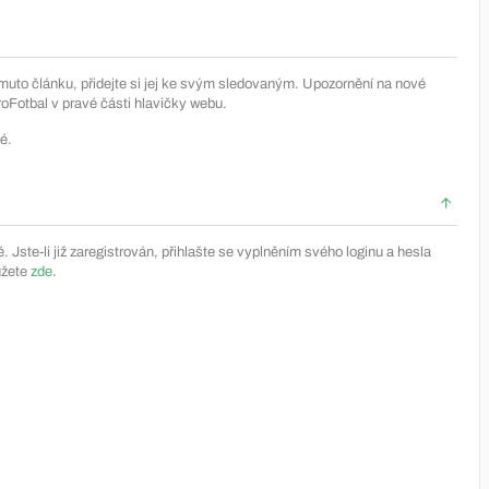
muto článku, přidejte si jej ke svým sledovaným. Upozornění na nové
Fotbal v pravé části hlavičky webu.
é.
Jste-li již zaregistrován, přihlašte se vyplněním svého loginu a hesla
ůžete
zde
.