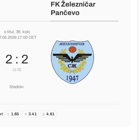
FK Železničar
Pančevo
o titul
, 36. kolo
7.05.2026 17:00 CET
2 : 2
(1:0)
Stadión:
rt
1.65
3.41
4.61
1
0
2