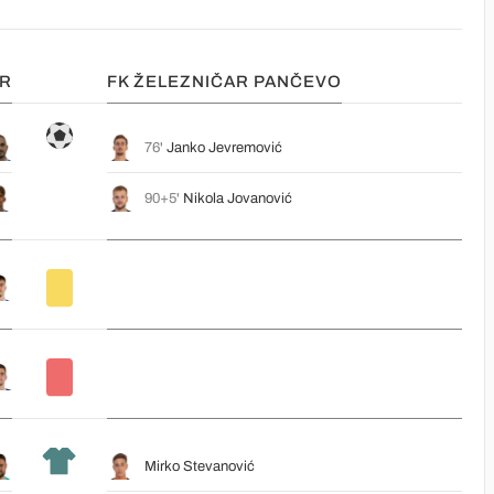
AR
FK ŽELEZNIČAR PANČEVO
76'
Janko Jevremović
90+5'
Nikola Jovanović
Mirko Stevanović