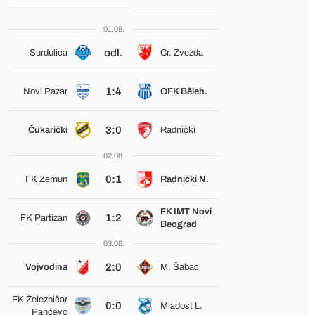
01.08.
odl.
Surdulica
Cr. Zvezda
1:4
Novi Pazar
OFK Běleh.
3:0
Čukarički
Radnički
02.08.
0:1
FK Zemun
Radnički N.
FK IMT Novi
1:2
FK Partizan
Beograd
03.08.
2:0
Vojvodina
M. Šabac
FK Železničar
0:0
Mladost L.
Pančevo