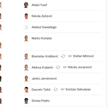
Abdul Yusif
Nikola Zečević
Abdoul Sawadogo
Marko Konatar
64'
Stefan Mitrović
Branislav Kněžević
64'
Nikola Jovanović
Aleksa Kuljanin
Janko Jevremović
64'
Kristian Sekularac
Davorin Tošič
Simao Pedro