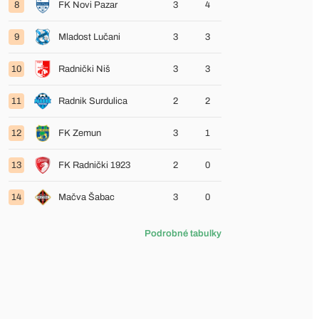
8
FK Novi Pazar
3
4
9
Mladost Lučani
3
3
10
Radnički Niš
3
3
11
Radnik Surdulica
2
2
12
FK Zemun
3
1
13
FK Radnički 1923
2
0
14
Mačva Šabac
3
0
Podrobné tabulky