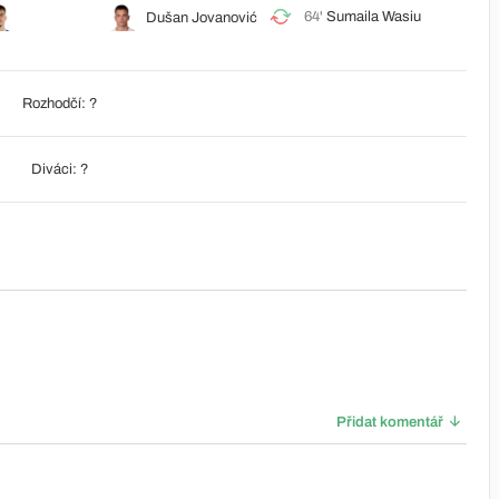
64'
Sumaila Wasiu
Dušan Jovanović
Rozhodčí: ?
Diváci: ?
Přidat komentář