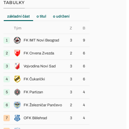
TABULKY
základní část
o titul
o udržení
Tým
Z
B
1
FK IMT Novi Beograd
3
9
2
FK Crvena Zvezda
2
6
3
Vojvodina Novi Sad
3
6
4
FK Čukarički
3
6
5
FK Partizan
3
4
6
FK Železničar Pančevo
2
4
7
OFK Bělehrad
3
4