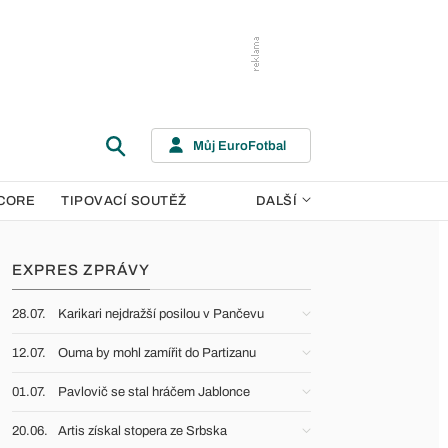
Můj EuroFotbal
CORE
TIPOVACÍ SOUTĚŽ
DALŠÍ
EXPRES ZPRÁVY
28.07.
Karikari nejdražší posilou v Pančevu
12.07.
Ouma by mohl zamířit do Partizanu
01.07.
Pavlovič se stal hráčem Jablonce
20.06.
Artis získal stopera ze Srbska