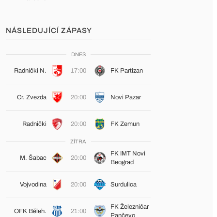
NÁSLEDUJÍCÍ ZÁPASY
DNES
Radnički N.
17:00
FK Partizan
Cr. Zvezda
20:00
Novi Pazar
Radnički
20:00
FK Zemun
ZÍTRA
FK IMT Novi
M. Šabac
20:00
Beograd
Vojvodina
20:00
Surdulica
FK Železničar
OFK Běleh.
21:00
Pančevo