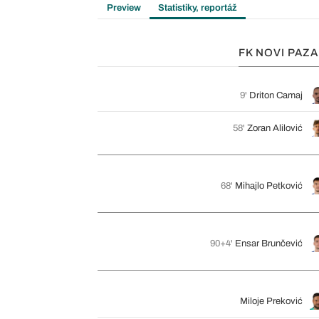
Preview
Statistiky, reportáž
FK NOVI PAZ
9'
Driton Camaj
58'
Zoran Alilović
68'
Mihajlo Petković
90+4'
Ensar Brunčević
Miloje Preković