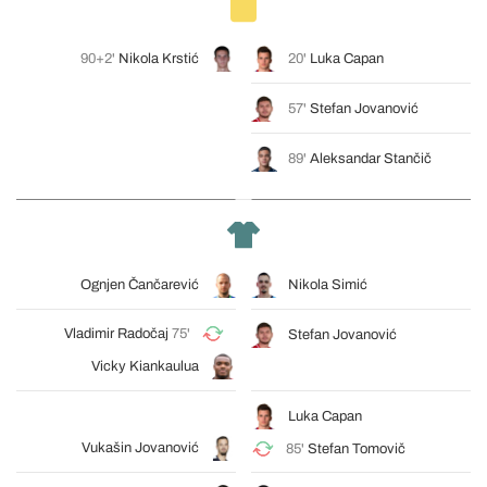
90+2'
Nikola Krstić
20'
Luka Capan
57'
Stefan Jovanović
89'
Aleksandar Stančič
Ognjen Čančarević
Nikola Simić
Vladimir Radočaj
75'
Stefan Jovanović
Vicky Kiankaulua
Luka Capan
Vukašin Jovanović
85'
Stefan Tomovič