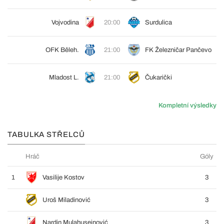
Vojvodina
20:00
Surdulica
OFK Běleh.
21:00
FK Železničar Pančevo
Mladost L.
21:00
Čukarički
Kompletní výsledky
TABULKA STŘELCŮ
Hráč
Góly
1
Vasilije Kostov
3
Uroš Miladinović
3
Nardin Mulahusejnović
3