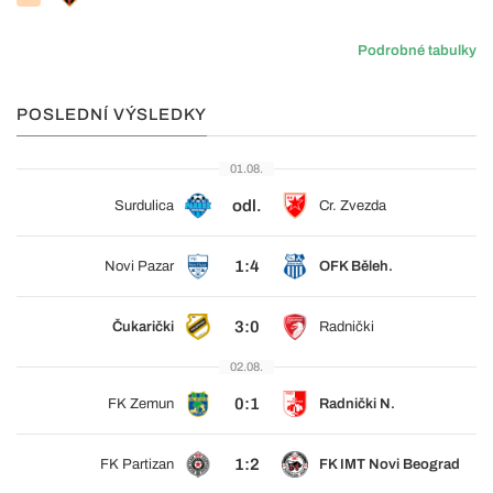
Podrobné tabulky
POSLEDNÍ VÝSLEDKY
01.08.
odl.
Surdulica
Cr. Zvezda
1:4
Novi Pazar
OFK Běleh.
3:0
Čukarički
Radnički
02.08.
0:1
FK Zemun
Radnički N.
1:2
FK Partizan
FK IMT Novi Beograd