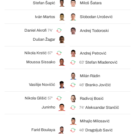
Stefan Šapić
Miloš Šatara
Iván Martos
Slobodan Urošević
Daniel Akrofi
74'
Andrej Todoroski
Dušan Žagar
Nikola Krstić
67'
Andrej Petrović
Moussa Sissako
63'
Stefan Mladenović
Milán Rádin
Vasilije Novičić
46'
Branko Jovičić
Nikola Glišić
57'
Radivoj Bosić
Juninho
74'
Aleksandar Stančič
Mihajlo Milosavić
Farid Boulaya
46'
Dragoljub Savić