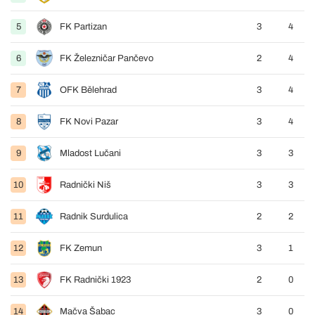
5
FK Partizan
3
4
6
FK Železničar Pančevo
2
4
7
OFK Bělehrad
3
4
8
FK Novi Pazar
3
4
9
Mladost Lučani
3
3
10
Radnički Niš
3
3
11
Radnik Surdulica
2
2
12
FK Zemun
3
1
13
FK Radnički 1923
2
0
14
Mačva Šabac
3
0