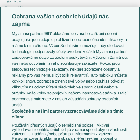
Liga mistrů
Evropská liga
Reprezentace
Konferenční liga
Česko
Ochrana vašich osobních údajů nás
Mistrovství světa
Slovensko
zajímá
Liga národů
Anglie
Francie
My a naši partneři
997
ukládáme do vašeho zařízení osobní
Témata
Itálie
údaje, jako jsou údaje o prohlížení nebo jedinečné identifikátory, a
Představení týmů MS
Německo
máme k nim přístup. Výběr Souhlasím umožňuje, aby sledovací
EuroSkauting
Španělsko
technologie podporovaly účely uvedené v části My a naši partneři
PL v kostce
Argentina
zpracováváme údaje za účelem poskytování. Výběrem Zamítnout
Evropské koeficienty
Brazílie
vše nebo odvoláním svého souhlasu je zakážete. Pokud jsou
Přestupy
sledovací technologie zakázány, některé zobrazené obsahy a
Přestupové spekulace
reklamy pro vás nemusí být tolik relevantní. Tuto nabídku můžete
Přestupy
Zranění
kdykoli znovu zobrazit a změnit své volby nebo souhlas odvolat
Zápasy
kliknutím na odkaz Řízení předvoleb ve spodní části webové
Livescore
stránky. Vaše volby se projeví v našem Internetová stránka. Další
Kluby
Tipovací soutěž
podrobnosti naleznete v našich Zásadách ochrany osobních
Arsenal FC
Fotbal TV
údajů.
Chelsea FC
Společně s našimi partnery zpracováváme údaje s tímto
Manchester United
cílem:
AC Milán
Juventus FC
Používání přesných údajů o zeměpisné poloze . Aktivní
Bayern Mnichov
vyhledávání identifikačních údajů v rámci specifických vlastností
zařízení . Ukládání a/nebo přístup k informacím v zařízení .
FC Barcelona
Personalizovaná reklama a obsah, měření reklam a obsahu,