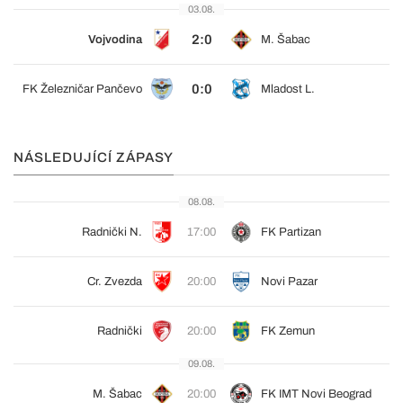
03.08.
2:0
Vojvodina
M. Šabac
0:0
FK Železničar Pančevo
Mladost L.
NÁSLEDUJÍCÍ ZÁPASY
08.08.
Radnički N.
17:00
FK Partizan
Cr. Zvezda
20:00
Novi Pazar
Radnički
20:00
FK Zemun
09.08.
M. Šabac
20:00
FK IMT Novi Beograd