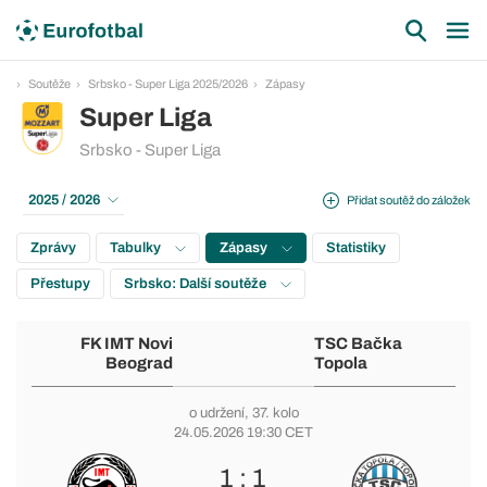
Soutěže
Srbsko - Super Liga 2025/2026
Zápasy
Super Liga
Srbsko - Super Liga
2025 / 2026
Přidat soutěž do záložek
Zprávy
Tabulky
Zápasy
Statistiky
Přestupy
Srbsko: Další soutěže
FK IMT Novi
TSC Bačka
Beograd
Topola
o udržení
, 37. kolo
24.05.2026 19:30 CET
1 : 1