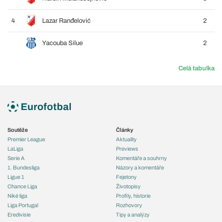
4
Lazar Ranđelović
2
Yacouba Silue
2
Celá tabulka
Soutěže
Články
Premier League
Aktuality
LaLiga
Previews
Serie A
Komentáře a souhrny
1. Bundesliga
Názory a komentáře
Ligue 1
Fejetony
Chance Liga
Životopisy
Niké liga
Profily, historie
Liga Portugal
Rozhovory
Eredivisie
Tipy a analýzy