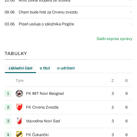
20.06.
Artis získal stopera ze Srbska
09.06.
Cham bude hrát za Crvenu zvezdu
03.06.
Plzeň usiluje o záložníka Pirgiče
Další expres zprávy
TABULKY
základní část
o titul
o udržení
Tým
Z
B
1
FK IMT Novi Beograd
3
9
2
FK Crvena Zvezda
2
6
3
Vojvodina Novi Sad
3
6
4
FK Čukarički
3
6