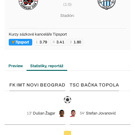
(1:0)
Stadión:
Kurzy sázkové kanceláře Tipsport
3.79
3.41
1.80
1
0
2
Preview
Statistiky, reportáž
FK IMT NOVI BEOGRAD
TSC BAČKA TOPOLA
13'
Dušan Žagar
54'
Stefan Jovanović