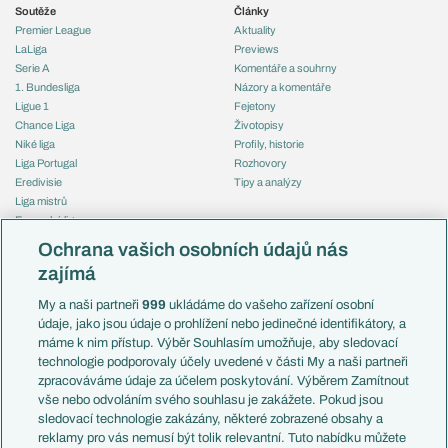
Soutěže
Články
Premier League
Aktuality
LaLiga
Previews
Serie A
Komentáře a souhrny
1. Bundesliga
Názory a komentáře
Ligue 1
Fejetony
Chance Liga
Životopisy
Niké liga
Profily, historie
Liga Portugal
Rozhovory
Eredivisie
Tipy a analýzy
Liga mistrů
Evropská liga
Reprezentace
Konferenční liga
Česko
Ochrana vašich osobních údajů nás
Mistrovství světa
Slovensko
zajímá
Liga národů
Anglie
Francie
My a naši partneři
999
ukládáme do vašeho zařízení osobní
Témata
Itálie
údaje, jako jsou údaje o prohlížení nebo jedinečné identifikátory, a
Představení týmů MS
Německo
máme k nim přístup. Výběr Souhlasím umožňuje, aby sledovací
EuroSkauting
Španělsko
technologie podporovaly účely uvedené v části My a naši partneři
PL v kostce
Argentina
zpracováváme údaje za účelem poskytování. Výběrem Zamítnout
Evropské koeficienty
Brazílie
vše nebo odvoláním svého souhlasu je zakážete. Pokud jsou
Přestupy
sledovací technologie zakázány, některé zobrazené obsahy a
Přestupové spekulace
reklamy pro vás nemusí být tolik relevantní. Tuto nabídku můžete
Přestupy