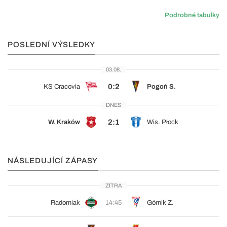
Podrobné tabulky
POSLEDNÍ VÝSLEDKY
03.08.
0:2
KS Cracovia
Pogoń S.
DNES
2:1
W. Kraków
Wis. Płock
NÁSLEDUJÍCÍ ZÁPASY
ZÍTRA
Radomiak
14:45
Górnik Z.