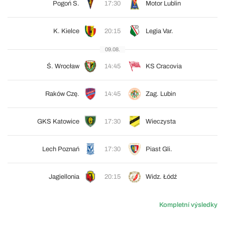
Pogoń S.
17:30
Motor Lublin
K. Kielce
20:15
Legia Var.
09.08.
Ś. Wrocław
14:45
KS Cracovia
Raków Czę.
14:45
Zag. Lubin
GKS Katowice
17:30
Wieczysta
Lech Poznań
17:30
Piast Gli.
Jagiellonia
20:15
Widz. Łódź
Kompletní výsledky