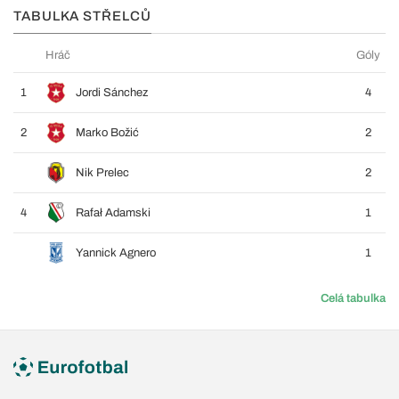
TABULKA STŘELCŮ
Hráč
Góly
1
Jordi Sánchez
4
2
Marko Božić
2
Nik Prelec
2
4
Rafał Adamski
1
Yannick Agnero
1
Celá tabulka