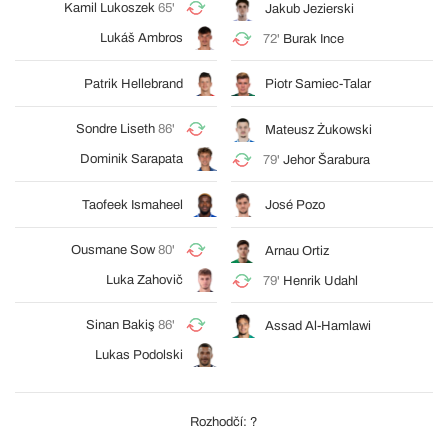
Kamil Lukoszek
65'
Jakub Jezierski
Lukáš Ambros
72'
Burak Ince
Patrik Hellebrand
Piotr Samiec-Talar
Sondre Liseth
86'
Mateusz Żukowski
Dominik Sarapata
79'
Jehor Šarabura
Taofeek Ismaheel
José Pozo
Ousmane Sow
80'
Arnau Ortiz
Luka Zahovič
79'
Henrik Udahl
Sinan Bakiş
86'
Assad Al-Hamlawi
Lukas Podolski
Rozhodčí: ?