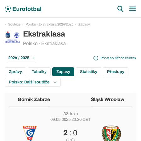
Soutěže
Polsko - Ekstraklasa 2024/2025
Zápasy
Ekstraklasa
Polsko - Ekstraklasa
2024 / 2025
Přidat soutěž do záložek
Zprávy
Tabulky
Zápasy
Statistiky
Přestupy
Polsko: Další soutěže
Górnik Zabrze
Śląsk Wrocław
32. kolo
09.05.2025 20:30 CET
2
: 0
(1:0)