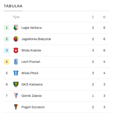
TABULKA
Tým
Z
B
1
Legia Varšava
2
6
2
Jagiellonia Białystok
2
6
3
Wisła Kraków
3
6
4
Lech Poznań
2
4
5
Wisła Płock
3
4
6
GKS Katowice
2
3
7
Górnik Zabrze
1
3
Pogoń Szczecin
2
3