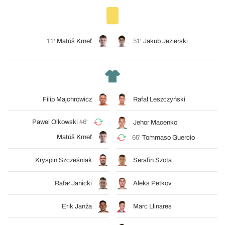
11'
Matúš Kmeť
51'
Jakub Jezierski
Filip Majchrowicz
Rafał Leszczyński
Pawel Olkowski
46'
Jehor Macenko
Matúš Kmeť
65'
Tommaso Guercio
Kryspin Szcześniak
Serafin Szota
Rafał Janicki
Aleks Petkov
Erik Janža
Marc Llinares