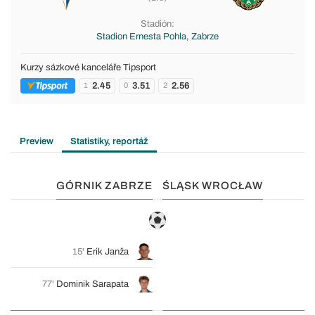
Stadión:
Stadion Ernesta Pohla, Zabrze
Kurzy sázkové kanceláře Tipsport
2.45
3.51
2.56
1
0
2
Preview
Statistiky, reportáž
GÓRNIK ZABRZE
ŚLĄSK WROCŁAW
15'
Erik Janža
77'
Dominik Sarapata