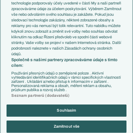
EuroSkauting
Španělsko
technologie podporovaly účely uvedené v části My a naši partneři
PL v kostce
Argentina
zpracováváme údaje za účelem poskytování. Výběrem Zamítnout
Evropské koeficienty
Brazílie
vše nebo odvoláním svého souhlasu je zakážete. Pokud jsou
Přestupy
sledovací technologie zakázány, některé zobrazené obsahy a
Přestupové spekulace
reklamy pro vás nemusí být tolik relevantní. Tuto nabídku můžete
Přestupy
Zranění
kdykoli znovu zobrazit a změnit své volby nebo souhlas odvolat
Zápasy
kliknutím na odkaz Řízení předvoleb ve spodní části webové
Livescore
stránky. Vaše volby se projeví v našem Internetová stránka. Další
Kluby
Tipovací soutěž
podrobnosti naleznete v našich Zásadách ochrany osobních
Arsenal FC
Fotbal TV
údajů.
Chelsea FC
Společně s našimi partnery zpracováváme údaje s tímto
Manchester United
cílem:
AC Milán
Juventus FC
Používání přesných údajů o zeměpisné poloze . Aktivní
Bayern Mnichov
vyhledávání identifikačních údajů v rámci specifických vlastností
zařízení . Ukládání a/nebo přístup k informacím v zařízení .
FC Barcelona
Personalizovaná reklama a obsah, měření reklam a obsahu,
Real Madrid
průzkum publika a rozvoj služeb .
Seznam partnerů (dodavatelů)
Souhlasím
Copyright © 2001-2026 EuroFotbal.cz. Využíváme zpravodajství ČTK.
RSS
Podmínky užití
Informace o zpracování osobních údajů
Zamítnout vše
GDPR a žurnalistika
Nastavení soukromí
Kontakt
Tiráž