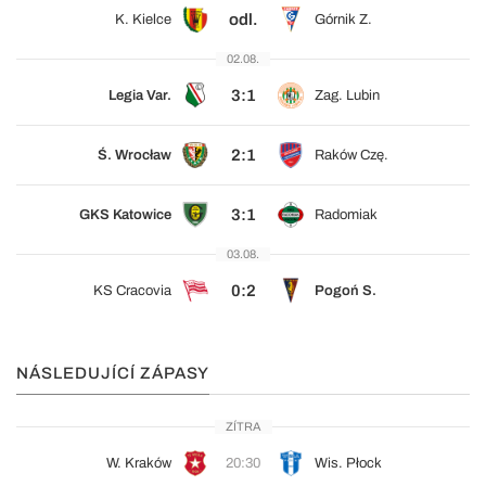
odl.
K. Kielce
Górnik Z.
02.08.
3:1
Legia Var.
Zag. Lubin
2:1
Ś. Wrocław
Raków Czę.
3:1
GKS Katowice
Radomiak
03.08.
0:2
KS Cracovia
Pogoń S.
NÁSLEDUJÍCÍ ZÁPASY
ZÍTRA
W. Kraków
20:30
Wis. Płock