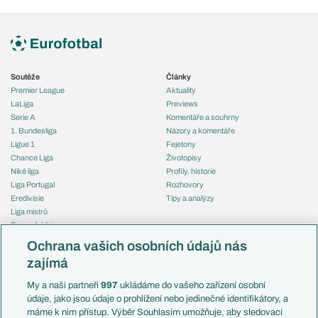
Soutěže
Články
Premier League
Aktuality
LaLiga
Previews
Serie A
Komentáře a souhrny
1. Bundesliga
Názory a komentáře
Ligue 1
Fejetony
Chance Liga
Životopisy
Niké liga
Profily, historie
Liga Portugal
Rozhovory
Eredivisie
Tipy a analýzy
Liga mistrů
Evropská liga
Reprezentace
Konferenční liga
Česko
Ochrana vašich osobních údajů nás
Mistrovství světa
Slovensko
zajímá
Liga národů
Anglie
Francie
My a naši partneři
997
ukládáme do vašeho zařízení osobní
Témata
Itálie
údaje, jako jsou údaje o prohlížení nebo jedinečné identifikátory, a
Představení týmů MS
Německo
máme k nim přístup. Výběr Souhlasím umožňuje, aby sledovací