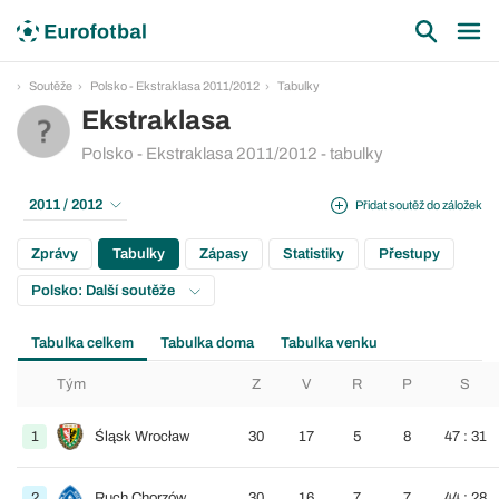
Soutěže
Polsko - Ekstraklasa 2011/2012
Tabulky
Ekstraklasa
Polsko - Ekstraklasa 2011/2012 - tabulky
2011 / 2012
Přidat soutěž do záložek
Zprávy
Tabulky
Zápasy
Statistiky
Přestupy
Polsko: Další soutěže
Tabulka celkem
Tabulka doma
Tabulka venku
Tým
Z
V
R
P
S
1
Śląsk Wrocław
30
17
5
8
47 : 31
2
Ruch Chorzów
30
16
7
7
44 : 28