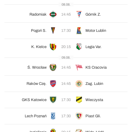
08.08.
Radomiak
14:45
Górnik Z.
Pogoń S.
17:30
Motor Lublin
K. Kielce
20:15
Legia Var.
09.08.
Ś. Wrocław
14:45
KS Cracovia
Raków Czę.
14:45
Zag. Lubin
GKS Katowice
17:30
Wieczysta
Lech Poznań
17:30
Piast Gli.