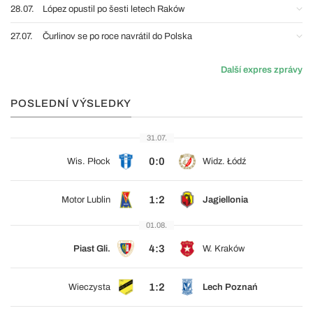
28.07.
López opustil po šesti letech Raków
27.07.
Čurlinov se po roce navrátil do Polska
Další expres zprávy
POSLEDNÍ VÝSLEDKY
31.07.
0:0
Wis. Płock
Widz. Łódź
1:2
Motor Lublin
Jagiellonia
01.08.
4:3
Piast Gli.
W. Kraków
1:2
Wieczysta
Lech Poznań