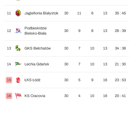
11
Jagiellonia Białystok
30
11
6
13
35 : 45
Podbeskidzie
12
30
9
8
13
26 : 39
Bielsko-Biała
13
GKS Bełchatów
30
7
10
13
34 : 36
14
Lechia Gdańsk
30
7
10
13
21 : 30
15
ŁKS Łódź
30
5
9
16
23 : 53
16
KS Cracovia
30
4
10
16
20 : 41