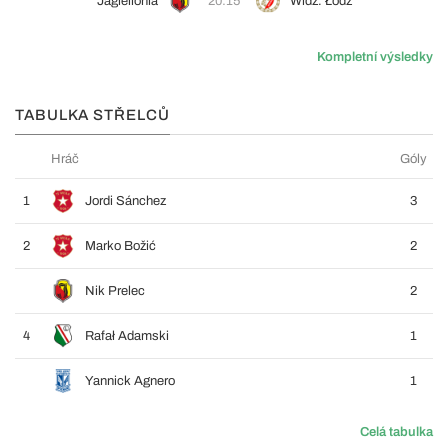
Jagiellonia
20:15
Widz. Łódź
Kompletní výsledky
TABULKA STŘELCŮ
Hráč
Góly
1
Jordi Sánchez
3
2
Marko Božić
2
Nik Prelec
2
4
Rafał Adamski
1
Yannick Agnero
1
Celá tabulka