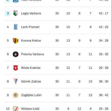
3
Legia Varšava
30
15
8
7
42 : 17
4
Lech Poznań
30
15
7
8
42 : 22
5
Korona Kielce
30
13
9
8
34 : 29
6
Polonia Varšava
30
13
6
11
33 : 32
7
Wisła Kraków
30
12
7
11
29 : 26
8
Górnik Zabrze
30
11
9
10
36 : 30
9
Zagłębie Lubin
30
11
7
12
36 : 42
10
Widzew Łódź
30
9
12
9
25 : 26