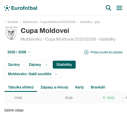
Soutěže
Moldavsko - Cupa Moldovei 2025/2026
Statistiky - góly
Cupa Moldovei
Moldavsko - Cupa Moldovei 2025/2026 - statistiky
2025 / 2026
Přidat soutěž do záložek
Zprávy
Zápasy
Statistiky
Moldavsko: Další soutěže
Tabulka střelců
Zápasy a minuty
Karty
Brankáři
Hráč
Klub
Góly
žádné údaje