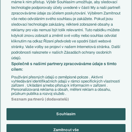
Představení týmů MS
Německo
máme k nim přístup. Výběr Souhlasím umožňuje, aby sledovací
EuroSkauting
Španělsko
technologie podporovaly účely uvedené v části My a naši partneři
PL v kostce
Argentina
zpracováváme údaje za účelem poskytování. Výběrem Zamítnout
Evropské koeficienty
Brazílie
vše nebo odvoláním svého souhlasu je zakážete. Pokud jsou
Přestupy
sledovací technologie zakázány, některé zobrazené obsahy a
Přestupové spekulace
reklamy pro vás nemusí být tolik relevantní. Tuto nabídku můžete
Přestupy
Zranění
kdykoli znovu zobrazit a změnit své volby nebo souhlas odvolat
Zápasy
kliknutím na odkaz Řízení předvoleb ve spodní části webové
Livescore
stránky. Vaše volby se projeví v našem Internetová stránka. Další
Kluby
Tipovací soutěž
podrobnosti naleznete v našich Zásadách ochrany osobních
Arsenal FC
Fotbal TV
údajů.
Chelsea FC
Společně s našimi partnery zpracováváme údaje s tímto
Manchester United
cílem:
AC Milán
Juventus FC
Používání přesných údajů o zeměpisné poloze . Aktivní
Bayern Mnichov
vyhledávání identifikačních údajů v rámci specifických vlastností
zařízení . Ukládání a/nebo přístup k informacím v zařízení .
FC Barcelona
Personalizovaná reklama a obsah, měření reklam a obsahu,
Real Madrid
průzkum publika a rozvoj služeb .
Seznam partnerů (dodavatelů)
Souhlasím
Copyright © 2001-2026 EuroFotbal.cz. Využíváme zpravodajství ČTK.
RSS
Podmínky užití
Informace o zpracování osobních údajů
Zamítnout vše