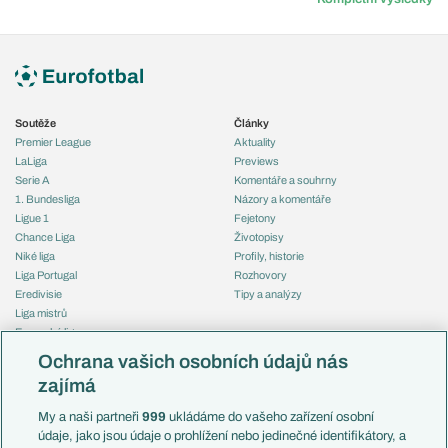
Soutěže
Články
Premier League
Aktuality
LaLiga
Previews
Serie A
Komentáře a souhrny
1. Bundesliga
Názory a komentáře
Ligue 1
Fejetony
Chance Liga
Životopisy
Niké liga
Profily, historie
Liga Portugal
Rozhovory
Eredivisie
Tipy a analýzy
Liga mistrů
Evropská liga
Reprezentace
Konferenční liga
Česko
Ochrana vašich osobních údajů nás
Mistrovství světa
Slovensko
zajímá
Liga národů
Anglie
Francie
My a naši partneři
999
ukládáme do vašeho zařízení osobní
Témata
Itálie
údaje, jako jsou údaje o prohlížení nebo jedinečné identifikátory, a