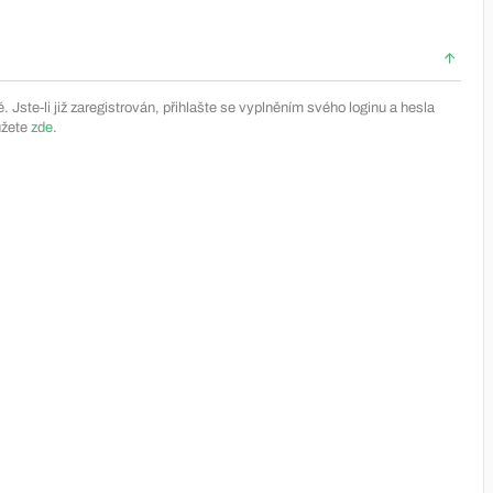
Jste-li již zaregistrován, přihlašte se vyplněním svého loginu a hesla
ůžete
zde
.