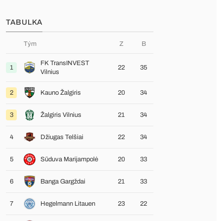
TABULKA
Tým
Z
B
FK TransINVEST
1
22
35
Vilnius
2
Kauno Žalgiris
20
34
3
Žalgiris Vilnius
21
34
4
Džiugas Telšiai
22
34
5
Sūduva Marijampolė
20
33
6
Banga Gargždai
21
33
7
Hegelmann Litauen
23
22