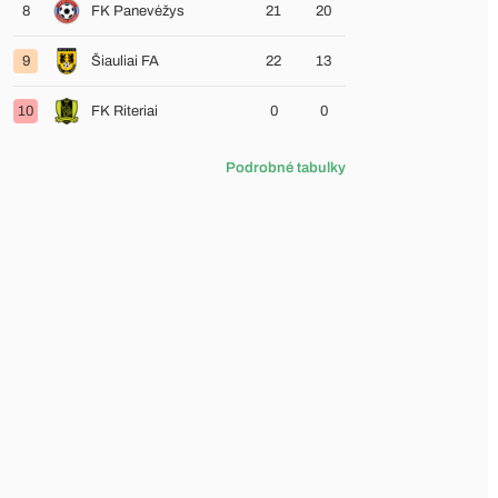
8
FK Panevėžys
21
20
9
Šiauliai FA
22
13
10
FK Riteriai
0
0
Podrobné tabulky