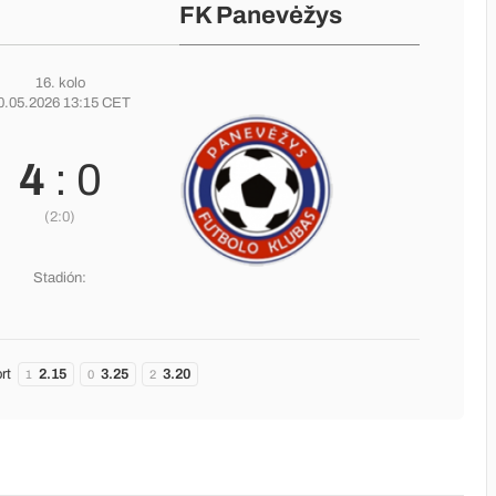
FK Panevėžys
16. kolo
0.05.2026 13:15 CET
4
: 0
(2:0)
Stadión:
rt
2.15
3.25
3.20
1
0
2