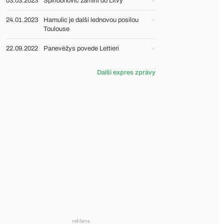
03.03.2023
Spiridonović zamířil do Litvy
24.01.2023
Hamulic je další lednovou posilou
Toulouse
22.09.2022
Panevėžys povede Lettieri
Další expres zprávy