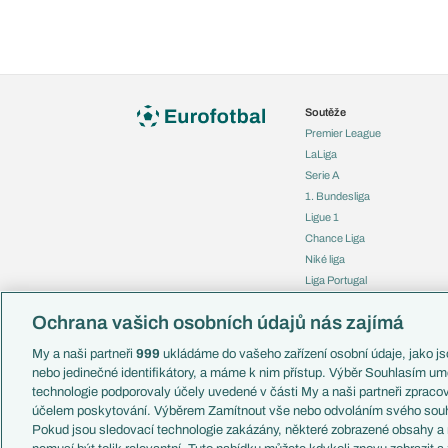
Soutěže
Premier League
LaLiga
Serie A
1. Bundesliga
Ligue 1
Chance Liga
Niké liga
Liga Portugal
Eredivisie
Ochrana vašich osobních údajů nás zajímá
Liga mistrů
Evropská liga
My a naši partneři
999
ukládáme do vašeho zařízení osobní údaje, jako jso
Konferenční liga
nebo jedinečné identifikátory, a máme k nim přístup. Výběr Souhlasím um
Mistrovství světa
technologie podporovaly účely uvedené v části My a naši partneři zprac
Liga národů
účelem poskytování. Výběrem Zamítnout vše nebo odvoláním svého souh
Pokud jsou sledovací technologie zakázány, některé zobrazené obsahy a