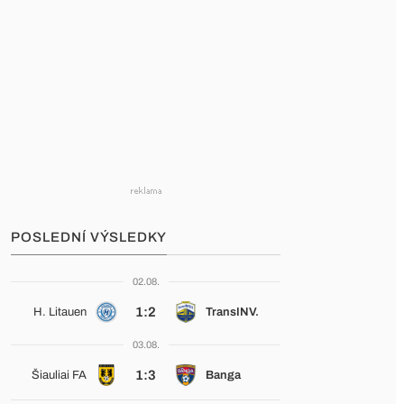
POSLEDNÍ VÝSLEDKY
02.08.
1:2
H. Litauen
TransINV.
03.08.
1:3
Šiauliai FA
Banga