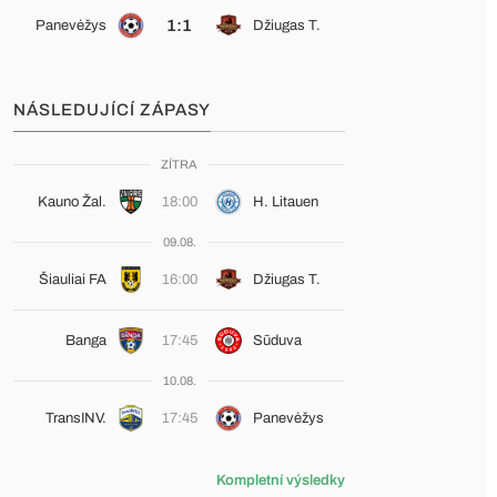
1:1
Panevėžys
Džiugas T.
NÁSLEDUJÍCÍ ZÁPASY
ZÍTRA
Kauno Žal.
18:00
H. Litauen
09.08.
Šiauliai FA
16:00
Džiugas T.
Banga
17:45
Sūduva
10.08.
TransINV.
17:45
Panevėžys
Kompletní výsledky