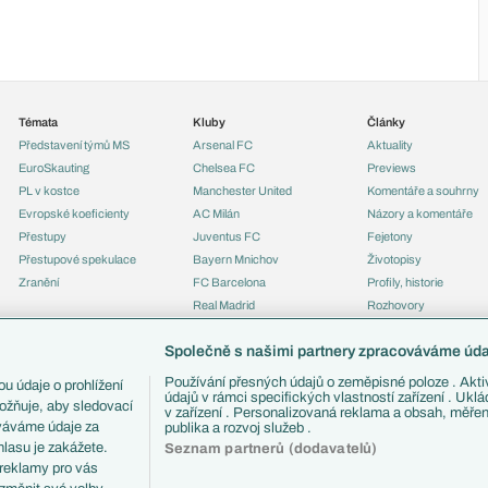
Témata
Kluby
Články
Představení týmů MS
Arsenal FC
Aktuality
EuroSkauting
Chelsea FC
Previews
PL v kostce
Manchester United
Komentáře a souhrny
Evropské koeficienty
AC Milán
Názory a komentáře
Přestupy
Juventus FC
Fejetony
Přestupové spekulace
Bayern Mnichov
Životopisy
Zranění
FC Barcelona
Profily, historie
Real Madrid
Rozhovory
Tipy a analýzy
Společně s našimi partnery zpracováváme údaj
Používání přesných údajů o zeměpisné poloze . Aktiv
u údaje o prohlížení
údajů v rámci specifických vlastností zařízení . Ukl
ožňuje, aby sledovací
v zařízení . Personalizovaná reklama a obsah, měře
ováváme údaje za
publika a rozvoj služeb .
lasu je zakážete.
Seznam partnerů (dodavatelů)
 reklamy pro vás