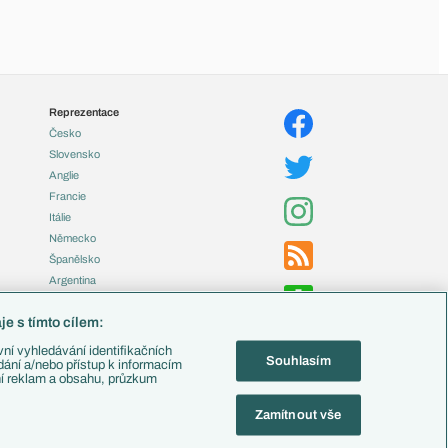
Reprezentace
Česko
Slovensko
Anglie
Francie
Itálie
Německo
Španělsko
Argentina
Brazílie
e s tímto cílem:
Přestupy
ní vyhledávání identifikačních
Souhlasím
Zápasy
ádání a/nebo přístup k informacím
ní reklam a obsahu, průzkum
Livescore
Tipovací soutěž
Zamítnout vše
Fotbal TV