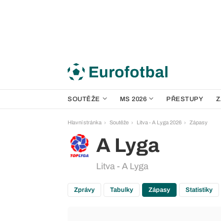
SOUTĚŽE
MS 2026
PŘESTUPY
Z
Hlavní stránka
Soutěže
Litva - A Lyga 2026
Zápasy
A Lyga
Litva - A Lyga
Zprávy
Tabulky
Zápasy
Statistiky