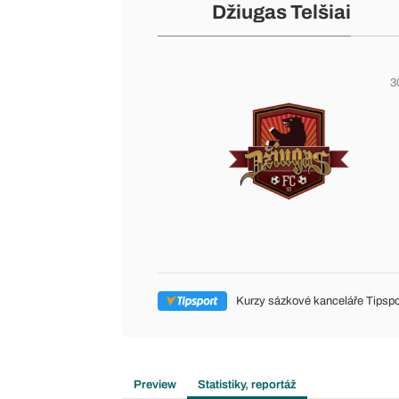
Džiugas Telšiai
3
Kurzy sázkové kanceláře Tipspo
Preview
Statistiky, reportáž