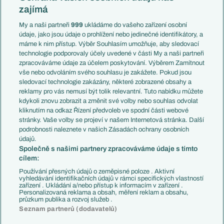
Mistrovství světa
Slovensko
zajímá
Liga národů
Anglie
Francie
My a naši partneři
999
ukládáme do vašeho zařízení osobní
Témata
Itálie
údaje, jako jsou údaje o prohlížení nebo jedinečné identifikátory, a
Představení týmů MS
Německo
máme k nim přístup. Výběr Souhlasím umožňuje, aby sledovací
EuroSkauting
Španělsko
technologie podporovaly účely uvedené v části My a naši partneři
PL v kostce
Argentina
zpracováváme údaje za účelem poskytování. Výběrem Zamítnout
Evropské koeficienty
Brazílie
vše nebo odvoláním svého souhlasu je zakážete. Pokud jsou
Přestupy
sledovací technologie zakázány, některé zobrazené obsahy a
Přestupové spekulace
reklamy pro vás nemusí být tolik relevantní. Tuto nabídku můžete
Přestupy
Zranění
kdykoli znovu zobrazit a změnit své volby nebo souhlas odvolat
Zápasy
kliknutím na odkaz Řízení předvoleb ve spodní části webové
Livescore
stránky. Vaše volby se projeví v našem Internetová stránka. Další
Kluby
Tipovací soutěž
podrobnosti naleznete v našich Zásadách ochrany osobních
Arsenal FC
Fotbal TV
údajů.
Chelsea FC
Společně s našimi partnery zpracováváme údaje s tímto
Manchester United
cílem:
AC Milán
Juventus FC
Používání přesných údajů o zeměpisné poloze . Aktivní
Bayern Mnichov
vyhledávání identifikačních údajů v rámci specifických vlastností
zařízení . Ukládání a/nebo přístup k informacím v zařízení .
FC Barcelona
Personalizovaná reklama a obsah, měření reklam a obsahu,
Real Madrid
průzkum publika a rozvoj služeb .
Seznam partnerů (dodavatelů)