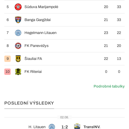
5
Sūduva Marijampolė
20
33
6
Banga Gargždai
21
33
7
Hegelmann Litauen
23
22
8
FK Panevėžys
21
20
9
Šiauliai FA
22
13
10
FK Riteriai
0
0
Podrobné tabulky
POSLEDNÍ VÝSLEDKY
02.08.
1:2
H. Litauen
TransINV.