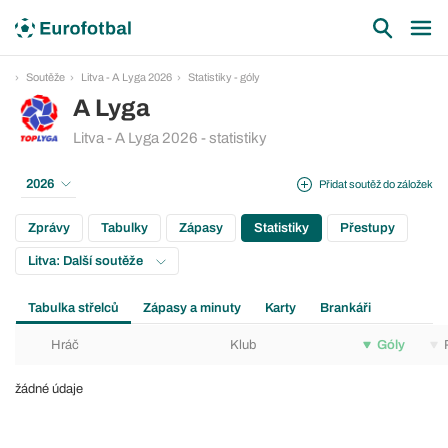
Soutěže
Litva - A Lyga 2026
Statistiky - góly
A Lyga
Litva - A Lyga 2026 - statistiky
2026
Přidat soutěž do záložek
Zprávy
Tabulky
Zápasy
Statistiky
Přestupy
Litva: Další soutěže
Tabulka střelců
Zápasy a minuty
Karty
Brankáři
Hráč
Klub
Góly
žádné údaje