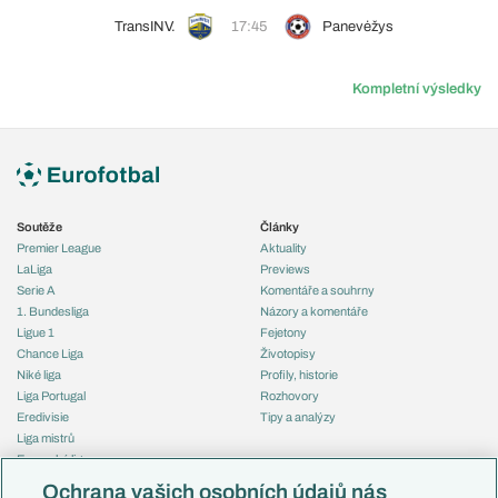
TransINV.
17:45
Panevėžys
Kompletní výsledky
Soutěže
Články
Premier League
Aktuality
LaLiga
Previews
Serie A
Komentáře a souhrny
1. Bundesliga
Názory a komentáře
Ligue 1
Fejetony
Chance Liga
Životopisy
Niké liga
Profily, historie
Liga Portugal
Rozhovory
Eredivisie
Tipy a analýzy
Liga mistrů
Evropská liga
Reprezentace
Konferenční liga
Česko
Ochrana vašich osobních údajů nás