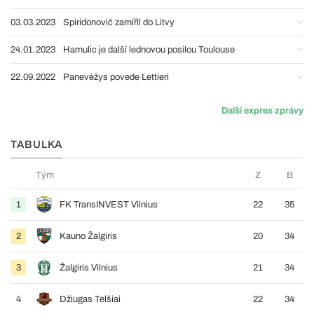
03.03.2023
Spiridonović zamířil do Litvy
24.01.2023
Hamulic je další lednovou posilou Toulouse
22.09.2022
Panevėžys povede Lettieri
Další expres zprávy
TABULKA
Tým
Z
B
1
FK TransINVEST Vilnius
22
35
2
Kauno Žalgiris
20
34
3
Žalgiris Vilnius
21
34
4
Džiugas Telšiai
22
34