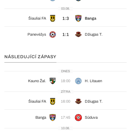
03.08.
1:3
Šiauliai FA
Banga
1:1
Panevėžys
Džiugas T.
NÁSLEDUJÍCÍ ZÁPASY
DNES
Kauno Žal.
18:00
H. Litauen
ZÍTRA
Šiauliai FA
16:00
Džiugas T.
Banga
17:45
Sūduva
10.08.