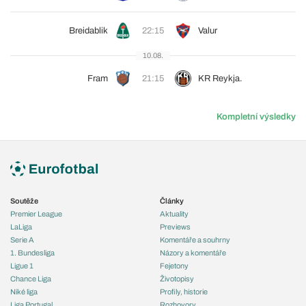
Breidablik
22:15
Valur
10.08.
Fram
21:15
KR Reykja.
Kompletní výsledky
Soutěže
Články
Premier League
Aktuality
LaLiga
Previews
Serie A
Komentáře a souhrny
1. Bundesliga
Názory a komentáře
Ligue 1
Fejetony
Chance Liga
Životopisy
Niké liga
Profily, historie
Liga Portugal
Rozhovory