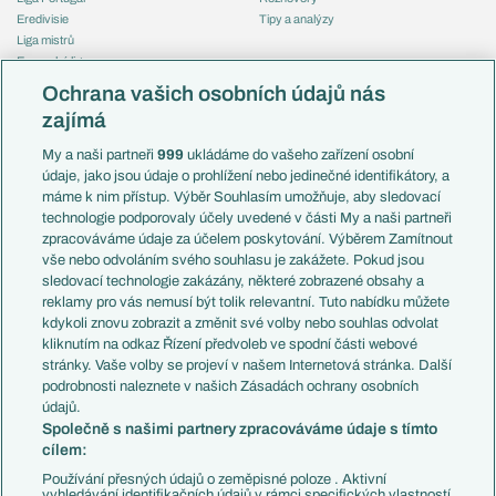
Eredivisie
Tipy a analýzy
Liga mistrů
Evropská liga
Reprezentace
Konferenční liga
Česko
Ochrana vašich osobních údajů nás
Mistrovství světa
Slovensko
zajímá
Liga národů
Anglie
Francie
My a naši partneři
999
ukládáme do vašeho zařízení osobní
Témata
Itálie
údaje, jako jsou údaje o prohlížení nebo jedinečné identifikátory, a
Představení týmů MS
Německo
máme k nim přístup. Výběr Souhlasím umožňuje, aby sledovací
EuroSkauting
Španělsko
technologie podporovaly účely uvedené v části My a naši partneři
PL v kostce
Argentina
zpracováváme údaje za účelem poskytování. Výběrem Zamítnout
Evropské koeficienty
Brazílie
vše nebo odvoláním svého souhlasu je zakážete. Pokud jsou
Přestupy
sledovací technologie zakázány, některé zobrazené obsahy a
Přestupové spekulace
reklamy pro vás nemusí být tolik relevantní. Tuto nabídku můžete
Přestupy
Zranění
kdykoli znovu zobrazit a změnit své volby nebo souhlas odvolat
Zápasy
kliknutím na odkaz Řízení předvoleb ve spodní části webové
Livescore
stránky. Vaše volby se projeví v našem Internetová stránka. Další
Kluby
Tipovací soutěž
podrobnosti naleznete v našich Zásadách ochrany osobních
Arsenal FC
Fotbal TV
údajů.
Chelsea FC
Společně s našimi partnery zpracováváme údaje s tímto
Manchester United
cílem:
AC Milán
Juventus FC
Používání přesných údajů o zeměpisné poloze . Aktivní
Bayern Mnichov
vyhledávání identifikačních údajů v rámci specifických vlastností