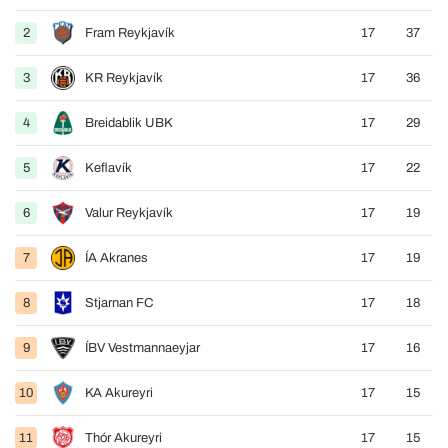
2
Fram Reykjavík
17
37
3
KR Reykjavík
17
36
4
Breidablik UBK
17
29
5
Keflavík
17
22
6
Valur Reykjavík
17
19
7
ÍA Akranes
17
19
8
Stjarnan FC
17
18
9
ÍBV Vestmannaeyjar
17
16
10
KA Akureyri
17
15
11
Thór Akureyri
17
15