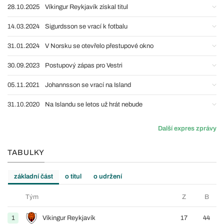
28.10.2025
Víkingur Reykjavík získal titul
14.03.2024
Sigurdsson se vrací k fotbalu
31.01.2024
V Norsku se otevřelo přestupové okno
30.09.2023
Postupový zápas pro Vestri
05.11.2021
Johannsson se vrací na Island
31.10.2020
Na Islandu se letos už hrát nebude
Další expres zprávy
TABULKY
základní část
o titul
o udržení
Tým
Z
B
1
Víkingur Reykjavík
17
44