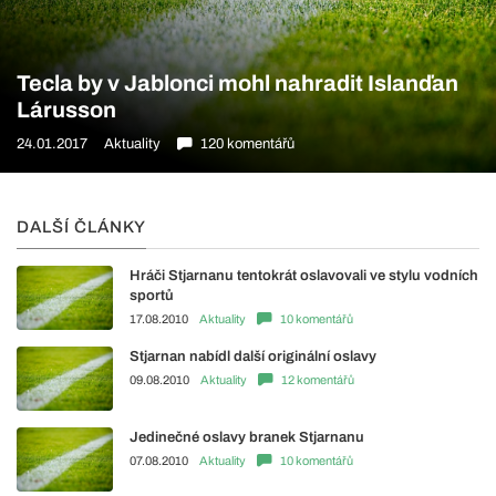
Tecla by v Jablonci mohl nahradit Islanďan
Lárusson
24.01.2017
Aktuality
120 komentářů
DALŠÍ ČLÁNKY
Hráči Stjarnanu tentokrát oslavovali ve stylu vodních
sportů
17.08.2010
Aktuality
10 komentářů
Stjarnan nabídl další originální oslavy
09.08.2010
Aktuality
12 komentářů
Jedinečné oslavy branek Stjarnanu
07.08.2010
Aktuality
10 komentářů