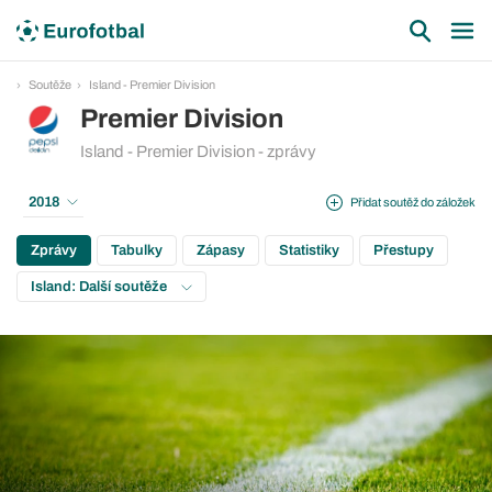
Soutěže
Island - Premier Division
Premier Division
Island - Premier Division - zprávy
2018
Přidat soutěž do záložek
Zprávy
Tabulky
Zápasy
Statistiky
Přestupy
Island: Další soutěže