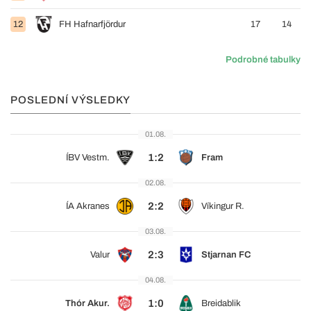
12
FH Hafnarfjördur
17
14
Podrobné tabulky
POSLEDNÍ VÝSLEDKY
01.08.
1:2
ÍBV Vestm.
Fram
02.08.
2:2
ÍA Akranes
Víkingur R.
03.08.
2:3
Valur
Stjarnan FC
04.08.
1:0
Thór Akur.
Breidablik