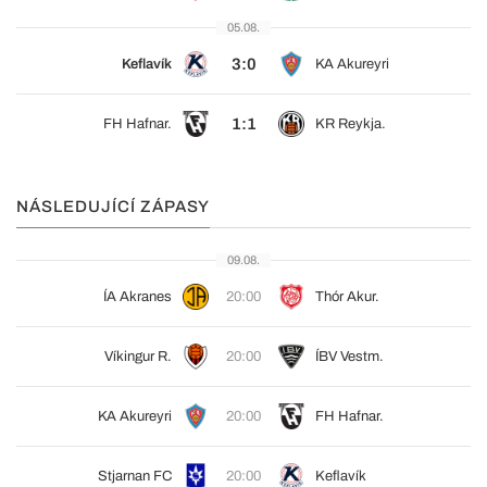
05.08.
3:0
Keflavík
KA Akureyri
1:1
FH Hafnar.
KR Reykja.
NÁSLEDUJÍCÍ ZÁPASY
09.08.
ÍA Akranes
20:00
Thór Akur.
Víkingur R.
20:00
ÍBV Vestm.
KA Akureyri
20:00
FH Hafnar.
Stjarnan FC
20:00
Keflavík