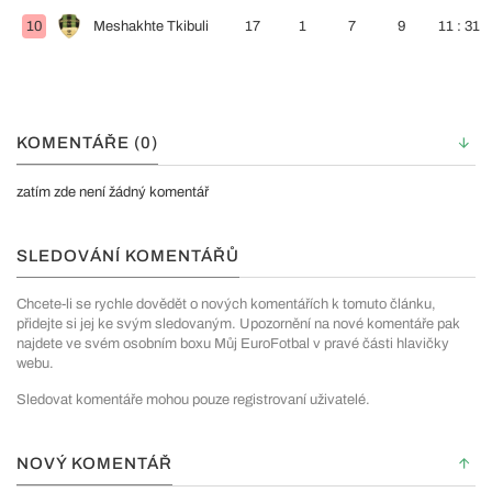
10
Meshakhte Tkibuli
17
1
7
9
11 : 31
KOMENTÁŘE (0)
zatím zde není žádný komentář
SLEDOVÁNÍ KOMENTÁŘŮ
Chcete-li se rychle dovědět o nových komentářích k tomuto článku,
přidejte si jej ke svým sledovaným. Upozornění na nové komentáře pak
najdete ve svém osobním boxu Můj EuroFotbal v pravé části hlavičky
webu.
Sledovat komentáře mohou pouze registrovaní uživatelé.
NOVÝ KOMENTÁŘ