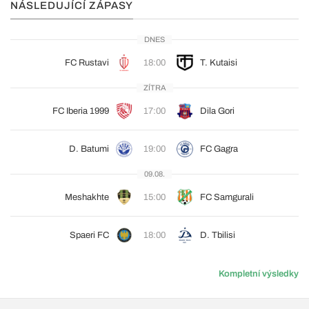
NÁSLEDUJÍCÍ ZÁPASY
DNES
FC Rustavi
18:00
T. Kutaisi
ZÍTRA
FC Iberia 1999
17:00
Dila Gori
D. Batumi
19:00
FC Gagra
09.08.
Meshakhte
15:00
FC Samgurali
Spaeri FC
18:00
D. Tbilisi
Kompletní výsledky