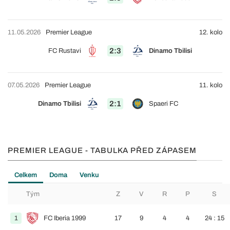
11.05.2026
Premier League
12. kolo
2:3
FC Rustavi
Dinamo Tbilisi
07.05.2026
Premier League
11. kolo
2:1
Dinamo Tbilisi
Spaeri FC
PREMIER LEAGUE - TABULKA PŘED ZÁPASEM
Celkem
Doma
Venku
Tým
Z
V
R
P
S
1
FC Iberia 1999
17
9
4
4
24 : 15