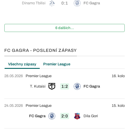
0:1
Dinamo Tbilisi
FC Gagra
6 dalších...
FC GAGRA - POSLEDNÍ ZÁPASY
Všechny zápasy
Premier League
28.05.2026
Premier League
16. kolo
1:2
T. Kutaisi
FC Gagra
24.05.2026
Premier League
15. kolo
2:0
FC Gagra
Dila Gori