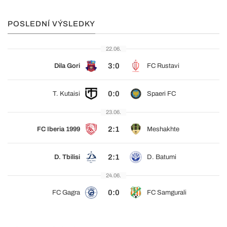
POSLEDNÍ VÝSLEDKY
22.06.
3:0
Dila Gori
FC Rustavi
0:0
T. Kutaisi
Spaeri FC
23.06.
2:1
FC Iberia 1999
Meshakhte
2:1
D. Tbilisi
D. Batumi
24.06.
0:0
FC Gagra
FC Samgurali