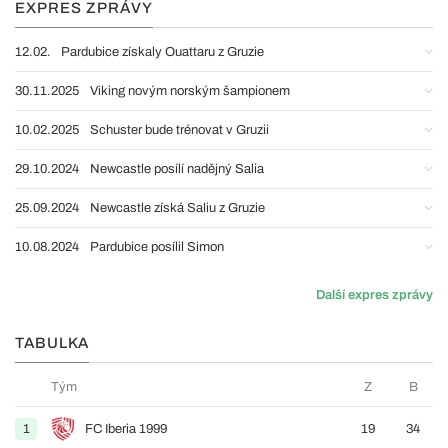
EXPRES ZPRÁVY
12.02.
Pardubice získaly Ouattaru z Gruzie
30.11.2025
Viking novým norským šampionem
10.02.2025
Schuster bude trénovat v Gruzii
29.10.2024
Newcastle posílí nadějný Salia
25.09.2024
Newcastle získá Saliu z Gruzie
10.08.2024
Pardubice posílil Simon
Další expres zprávy
TABULKA
Tým
Z
B
1
FC Iberia 1999
19
34