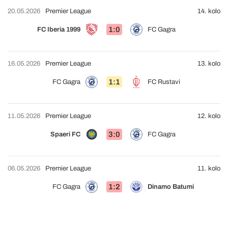
20.05.2026
Premier League
14. kolo
1:0
FC Iberia 1999
FC Gagra
16.05.2026
Premier League
13. kolo
1:1
FC Gagra
FC Rustavi
11.05.2026
Premier League
12. kolo
3:0
Spaeri FC
FC Gagra
06.05.2026
Premier League
11. kolo
1:2
FC Gagra
Dinamo Batumi