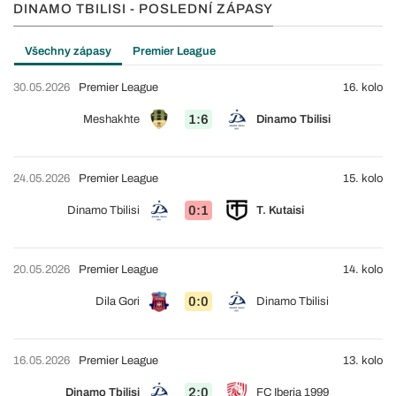
DINAMO TBILISI - POSLEDNÍ ZÁPASY
Všechny zápasy
Premier League
30.05.2026
Premier League
16. kolo
1:6
Meshakhte
Dinamo Tbilisi
24.05.2026
Premier League
15. kolo
0:1
Dinamo Tbilisi
T. Kutaisi
20.05.2026
Premier League
14. kolo
0:0
Dila Gori
Dinamo Tbilisi
16.05.2026
Premier League
13. kolo
2:0
Dinamo Tbilisi
FC Iberia 1999