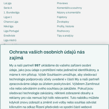
LaLiga
Previews
Serie A
Komentáře a souhrny
1. Bundesliga
Názory a komentáře
Ligue 1
Fejetony
Chance Liga
Životopisy
Niké liga
Profily, historie
Liga Portugal
Rozhovory
Eredivisie
Tipy a analýzy
Liga mistrů
Evropská liga
Reprezentace
Konferenční liga
Česko
Ochrana vašich osobních údajů nás
Mistrovství světa
Slovensko
zajímá
Liga národů
Anglie
Francie
My a naši partneři
997
ukládáme do vašeho zařízení osobní
Témata
Itálie
údaje, jako jsou údaje o prohlížení nebo jedinečné identifikátory, a
Představení týmů MS
Německo
máme k nim přístup. Výběr Souhlasím umožňuje, aby sledovací
EuroSkauting
Španělsko
technologie podporovaly účely uvedené v části My a naši partneři
PL v kostce
Argentina
zpracováváme údaje za účelem poskytování. Výběrem Zamítnout
Evropské koeficienty
Brazílie
vše nebo odvoláním svého souhlasu je zakážete. Pokud jsou
Přestupy
sledovací technologie zakázány, některé zobrazené obsahy a
Přestupové spekulace
reklamy pro vás nemusí být tolik relevantní. Tuto nabídku můžete
Přestupy
Zranění
kdykoli znovu zobrazit a změnit své volby nebo souhlas odvolat
Zápasy
kliknutím na odkaz Řízení předvoleb ve spodní části webové