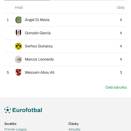
Hráč
Góly
1
Ángel Di María
4
Gonzalo García
4
Serhou Guirassy
4
Marcos Leonardo
4
5
Wessam Abou Ali
3
Celá tabulka
Soutěže
Články
Premier League
Aktuality