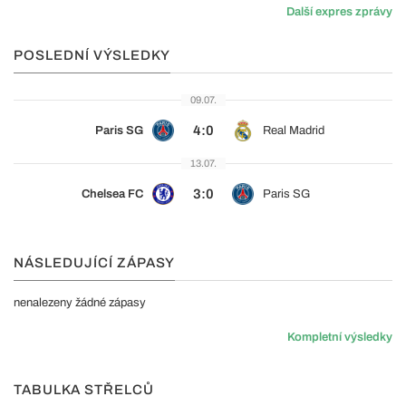
Další expres zprávy
POSLEDNÍ VÝSLEDKY
09.07.
4:0
Paris SG
Real Madrid
13.07.
3:0
Chelsea FC
Paris SG
NÁSLEDUJÍCÍ ZÁPASY
nenalezeny žádné zápasy
Kompletní výsledky
TABULKA STŘELCŮ