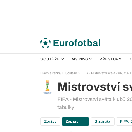
SOUTĚŽE
MS 2026
PŘESTUPY
Z
Hlavní stránka
Soutěže
FIFA - Mistrovství světa klubů 2021
Mistrovství s
FIFA - Mistrovství světa klubů 20
tabulky
Zprávy
Zápasy
Statistiky
FIFA: 