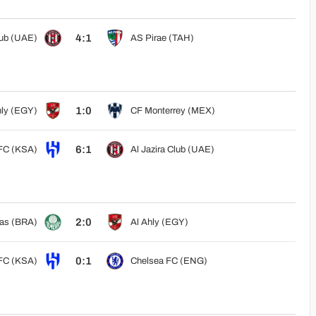
4:1
lub (UAE)
AS Pirae (TAH)
1:0
hly (EGY)
CF Monterrey (MEX)
6:1
 FC (KSA)
Al Jazira Club (UAE)
2:0
as (BRA)
Al Ahly (EGY)
0:1
 FC (KSA)
Chelsea FC (ENG)