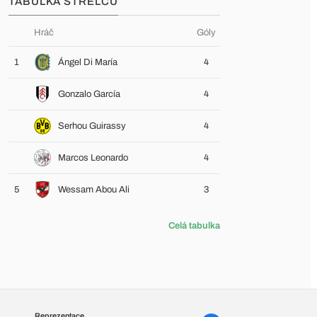
TABULKA STŘELCŮ
Hráč
Góly
1
Ángel Di María
4
Gonzalo García
4
Serhou Guirassy
4
Marcos Leonardo
4
5
Wessam Abou Ali
3
Celá tabulka
Reprezentace