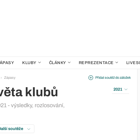
ÁPASY
KLUBY
ČLÁNKY
REPREZENTACE
LIVES
Zápasy
Přidat soutěž do záložek
věta klubů
2021
21 - výsledky, rozlosování,
Další soutěže