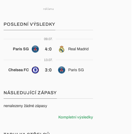
POSLEDNÍ VÝSLEDKY
09.07.
4:0
Paris SG
Real Madrid
13.07.
3:0
Chelsea FC
Paris SG
NÁSLEDUJÍCÍ ZÁPASY
nenalezeny žádné zápasy
Kompletní výsledky