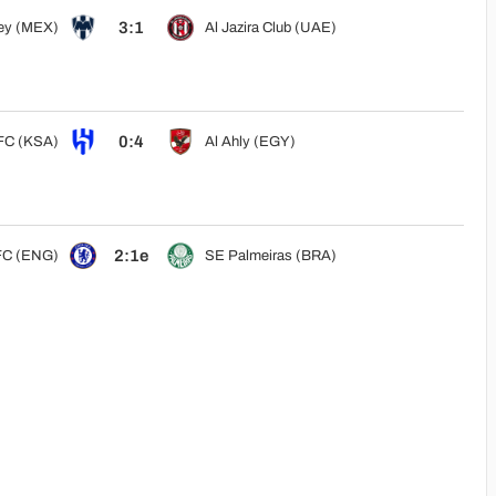
3:1
ey (MEX)
Al Jazira Club (UAE)
0:4
 FC (KSA)
Al Ahly (EGY)
2:1e
FC (ENG)
SE Palmeiras (BRA)