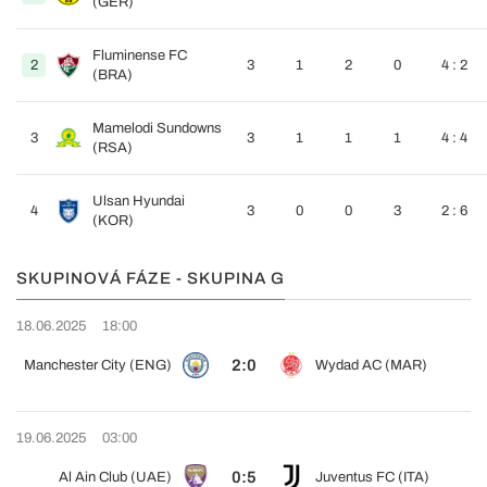
(GER)
Fluminense FC
2
3
1
2
0
4 : 2
(BRA)
Mamelodi Sundowns
3
3
1
1
1
4 : 4
(RSA)
Ulsan Hyundai
4
3
0
0
3
2 : 6
(KOR)
SKUPINOVÁ FÁZE - SKUPINA G
18.06.2025
18:00
2:0
Manchester City (ENG)
Wydad AC (MAR)
19.06.2025
03:00
0:5
Al Ain Club (UAE)
Juventus FC (ITA)