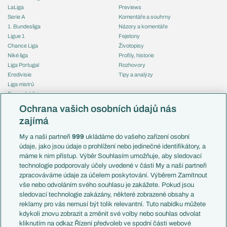
LaLiga
Previews
Serie A
Komentáře a souhrny
1. Bundesliga
Názory a komentáře
Ligue 1
Fejetony
Chance Liga
Životopisy
Niké liga
Profily, historie
Liga Portugal
Rozhovory
Eredivisie
Tipy a analýzy
Liga mistrů
Evropská liga
Reprezentace
Konferenční liga
Česko
Ochrana vašich osobních údajů nás
Mistrovství světa
Slovensko
zajímá
Liga národů
Anglie
Francie
My a naši partneři
999
ukládáme do vašeho zařízení osobní
Témata
Itálie
údaje, jako jsou údaje o prohlížení nebo jedinečné identifikátory, a
Představení týmů MS
Německo
máme k nim přístup. Výběr Souhlasím umožňuje, aby sledovací
EuroSkauting
Španělsko
technologie podporovaly účely uvedené v části My a naši partneři
PL v kostce
Argentina
zpracováváme údaje za účelem poskytování. Výběrem Zamítnout
Evropské koeficienty
Brazílie
vše nebo odvoláním svého souhlasu je zakážete. Pokud jsou
Přestupy
sledovací technologie zakázány, některé zobrazené obsahy a
Přestupové spekulace
reklamy pro vás nemusí být tolik relevantní. Tuto nabídku můžete
Přestupy
Zranění
kdykoli znovu zobrazit a změnit své volby nebo souhlas odvolat
Zápasy
kliknutím na odkaz Řízení předvoleb ve spodní části webové