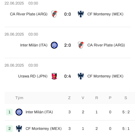
22.06.2025
03:00
0:0
CA River Plate (ARG)
CF Monterrey (MEX)
26.06.2025
03:00
2:0
Inter Milán (ITA)
CA River Plate (ARG)
26.06.2025
03:00
0:4
Urawa RD (JPN)
CF Monterrey (MEX)
Tým
Z
V
R
P
S
1
Inter Milán (ITA)
3
2
1
0
5 : 2
2
CF Monterrey (MEX)
3
1
2
0
5 : 1