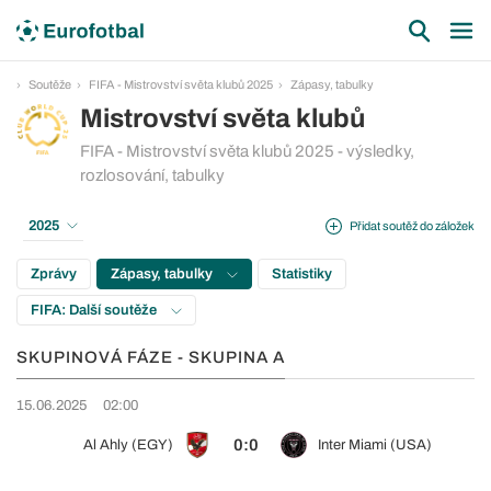
Soutěže
FIFA - Mistrovství světa klubů 2025
Zápasy, tabulky
Mistrovství světa klubů
FIFA - Mistrovství světa klubů 2025 - výsledky,
rozlosování, tabulky
2025
Přidat soutěž do záložek
Zprávy
Zápasy, tabulky
Statistiky
FIFA: Další soutěže
SKUPINOVÁ FÁZE - SKUPINA A
15.06.2025
02:00
0:0
Al Ahly (EGY)
Inter Miami (USA)