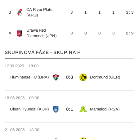
CA River Plate
3
3
1
1
1
3 : 3
(ARG)
Urawa Red
4
3
0
0
3
2 : 9
Diamonds (JPN)
SKUPINOVÁ FÁZE - SKUPINA F
17.06.2025
18:00
0:0
Fluminense FC (BRA)
Dortmund (GER)
18.06.2025
00:00
0:1
Ulsan Hyundai (KOR)
Mamelodi (RSA)
21.06.2025
18:00