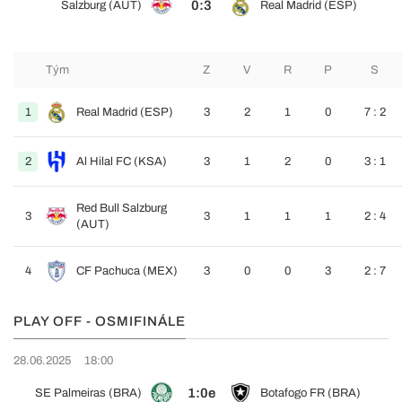
0:3
Salzburg (AUT)
Real Madrid (ESP)
Tým
Z
V
R
P
S
1
Real Madrid (ESP)
3
2
1
0
7 : 2
2
Al Hilal FC (KSA)
3
1
2
0
3 : 1
Red Bull Salzburg
3
3
1
1
1
2 : 4
(AUT)
4
CF Pachuca (MEX)
3
0
0
3
2 : 7
PLAY OFF - OSMIFINÁLE
28.06.2025
18:00
1:0e
SE Palmeiras (BRA)
Botafogo FR (BRA)