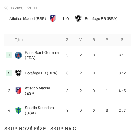
23.06.2025
21:00
1:0
Atlético Madrid (ESP)
Botafogo FR (BRA)
Tým
Z
V
R
P
S
Paris Saint-Germain
1
3
2
0
1
6 : 1
(FRA)
2
Botafogo FR (BRA)
3
2
0
1
3 : 2
Atlético Madrid
3
3
2
0
1
4 : 5
(ESP)
Seattle Sounders
4
3
0
0
3
2 : 7
(USA)
SKUPINOVÁ FÁZE - SKUPINA C