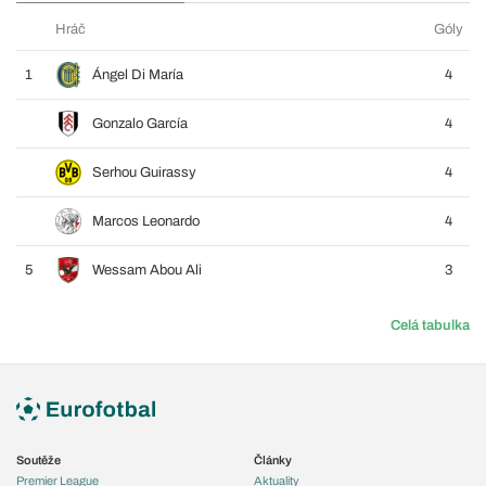
Hráč
Góly
1
Ángel Di María
4
Gonzalo García
4
Serhou Guirassy
4
Marcos Leonardo
4
5
Wessam Abou Ali
3
Celá tabulka
Soutěže
Články
Premier League
Aktuality