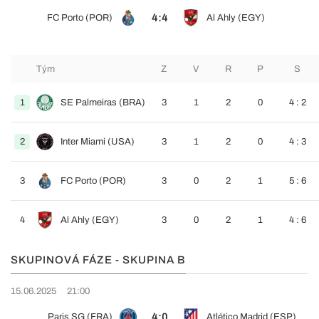
4:4
FC Porto (POR)
Al Ahly (EGY)
Tým
Z
V
R
P
S
1
SE Palmeiras (BRA)
3
1
2
0
4 : 2
2
Inter Miami (USA)
3
1
2
0
4 : 3
3
FC Porto (POR)
3
0
2
1
5 : 6
4
Al Ahly (EGY)
3
0
2
1
4 : 6
SKUPINOVÁ FÁZE - SKUPINA B
15.06.2025
21:00
4:0
Paris SG (FRA)
Atlético Madrid (ESP)