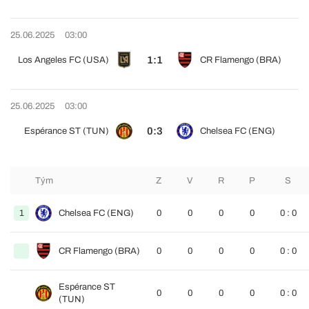
25.06.2025
03:00
1:1
Los Angeles FC (USA)
CR Flamengo (BRA)
25.06.2025
03:00
0:3
Espérance ST (TUN)
Chelsea FC (ENG)
Tým
Z
V
R
P
S
1
Chelsea FC (ENG)
0
0
0
0
0 : 0
CR Flamengo (BRA)
0
0
0
0
0 : 0
Espérance ST
0
0
0
0
0 : 0
(TUN)