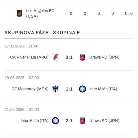
Los Angeles FC
0
0
0
0
0 : 0
(USA)
SKUPINOVÁ FÁZE - SKUPINA E
17.06.2025
21:00
3:1
CA River Plate (ARG)
Urawa RD (JPN)
18.06.2025
03:00
1:1
CF Monterrey (MEX)
Inter Milán (ITA)
21.06.2025
21:00
2:1
Inter Milán (ITA)
Urawa RD (JPN)