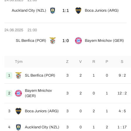
24.06.2025
21:00
1:1
Auckland City (NZL)
Boca Juniors (ARG)
24.06.2025
21:00
1:0
SL Benfica (POR)
Bayern Mnichov (GER)
Tým
Z
V
R
P
S
1
SL Benfica (POR)
3
2
1
0
9 : 2
Bayern Mnichov
2
3
2
0
1
12 : 2
(GER)
3
Boca Juniors (ARG)
3
0
2
1
4 : 5
4
Auckland City (NZL)
3
0
1
2
1 : 17