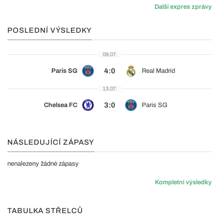
Další expres zprávy
POSLEDNÍ VÝSLEDKY
09.07.
4:0
Paris SG
Real Madrid
13.07.
3:0
Chelsea FC
Paris SG
NÁSLEDUJÍCÍ ZÁPASY
nenalezeny žádné zápasy
Kompletní výsledky
TABULKA STŘELCŮ