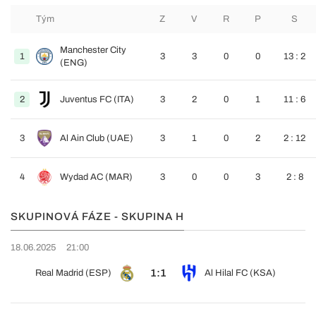
Tým
Z
V
R
P
S
Manchester City
1
3
3
0
0
13 : 2
(ENG)
2
Juventus FC (ITA)
3
2
0
1
11 : 6
3
Al Ain Club (UAE)
3
1
0
2
2 : 12
4
Wydad AC (MAR)
3
0
0
3
2 : 8
SKUPINOVÁ FÁZE - SKUPINA H
18.06.2025
21:00
1:1
Real Madrid (ESP)
Al Hilal FC (KSA)