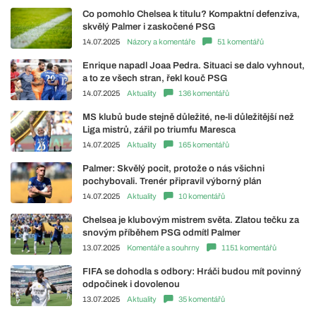
Co pomohlo Chelsea k titulu? Kompaktní defenziva,
skvělý Palmer i zaskočené PSG
14.07.2025
Názory a komentáře
51 komentářů
Enrique napadl Joaa Pedra. Situaci se dalo vyhnout,
a to ze všech stran, řekl kouč PSG
14.07.2025
Aktuality
136 komentářů
MS klubů bude stejně důležité, ne-li důležitější než
Liga mistrů, zářil po triumfu Maresca
14.07.2025
Aktuality
165 komentářů
Palmer: Skvělý pocit, protože o nás všichni
pochybovali. Trenér připravil výborný plán
14.07.2025
Aktuality
10 komentářů
Chelsea je klubovým mistrem světa. Zlatou tečku za
snovým příběhem PSG odmítl Palmer
13.07.2025
Komentáře a souhrny
1151 komentářů
FIFA se dohodla s odbory: Hráči budou mít povinný
odpočinek i dovolenou
13.07.2025
Aktuality
35 komentářů