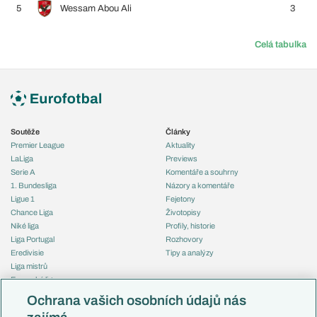
5
Wessam Abou Ali
3
Celá tabulka
Soutěže
Články
Premier League
Aktuality
LaLiga
Previews
Serie A
Komentáře a souhrny
1. Bundesliga
Názory a komentáře
Ligue 1
Fejetony
Chance Liga
Životopisy
Niké liga
Profily, historie
Liga Portugal
Rozhovory
Eredivisie
Tipy a analýzy
Liga mistrů
Evropská liga
Reprezentace
Konferenční liga
Česko
Ochrana vašich osobních údajů nás
Mistrovství světa
Slovensko