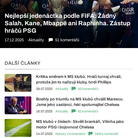
Nejlepší jedenáctka podle FIFA: Žádný
Salah, Kane, Mbappé ani Raphinha. Zástup
hráčů PSG
17.12.2025
Aktuality
51 komentářů
DALŠÍ ČLÁNKY
Kritika směrem k MS klubů. Hráči turnaj chválí,
protože jim to nařizují kluby, tvrdí Phillips
29.07.2025
Aktuality
45 komentářů
Boehly po triumfu na MS klubů chválil Marescu.
Jsme jeho zastánci, řekl spolumajitel Chelsea
16.07.2025
Aktuality
82 komentářů
MS klubů v číslech: Skvělí brankáři, Vitinha jako
motor PSG i bojovnost Chelsea
14.07.2025
Názory a komentáře
žádný komentář