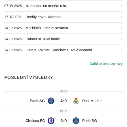
07.08.2025
Nominace na trenéra roku
17.07.2025
Boehly chválí Marescu
14.07.2025
MS klubů - ideální sestava
14.07.2025
Palmer si užívá finále
14.07.2025
García, Palmer, Sanchéz a Doué oceněni
Další expres zprávy
POSLEDNÍ VÝSLEDKY
09.07.
4:0
Paris SG
Real Madrid
13.07.
3:0
Chelsea FC
Paris SG