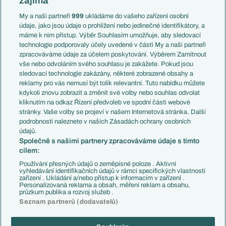
zajímá
Liga národů
Anglie
Francie
My a naši partneři
999
ukládáme do vašeho zařízení osobní
Témata
Itálie
údaje, jako jsou údaje o prohlížení nebo jedinečné identifikátory, a
Představení týmů MS
Německo
máme k nim přístup. Výběr Souhlasím umožňuje, aby sledovací
EuroSkauting
Španělsko
technologie podporovaly účely uvedené v části My a naši partneři
PL v kostce
Argentina
zpracováváme údaje za účelem poskytování. Výběrem Zamítnout
Evropské koeficienty
Brazílie
vše nebo odvoláním svého souhlasu je zakážete. Pokud jsou
Přestupy
sledovací technologie zakázány, některé zobrazené obsahy a
Přestupové spekulace
reklamy pro vás nemusí být tolik relevantní. Tuto nabídku můžete
Přestupy
Zranění
kdykoli znovu zobrazit a změnit své volby nebo souhlas odvolat
Zápasy
kliknutím na odkaz Řízení předvoleb ve spodní části webové
Livescore
stránky. Vaše volby se projeví v našem Internetová stránka. Další
Kluby
Tipovací soutěž
podrobnosti naleznete v našich Zásadách ochrany osobních
Arsenal FC
Fotbal TV
údajů.
Chelsea FC
Společně s našimi partnery zpracováváme údaje s tímto
Manchester United
cílem:
AC Milán
Juventus FC
Používání přesných údajů o zeměpisné poloze . Aktivní
Bayern Mnichov
vyhledávání identifikačních údajů v rámci specifických vlastností
zařízení . Ukládání a/nebo přístup k informacím v zařízení .
FC Barcelona
Personalizovaná reklama a obsah, měření reklam a obsahu,
Real Madrid
průzkum publika a rozvoj služeb .
Seznam partnerů (dodavatelů)