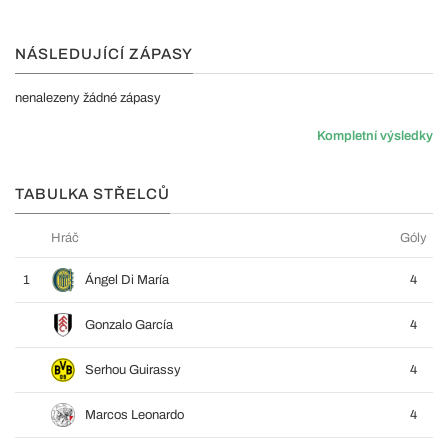
NÁSLEDUJÍCÍ ZÁPASY
nenalezeny žádné zápasy
Kompletní výsledky
TABULKA STŘELCŮ
Hráč
Góly
1
Ángel Di María
4
Gonzalo García
4
Serhou Guirassy
4
Marcos Leonardo
4