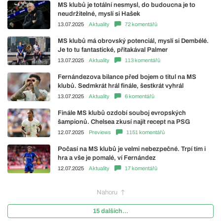
MS klubů je totální nesmysl, do budoucna je to
neudržitelné, myslí si Hašek
13.07.2025
Aktuality
72 komentářů
MS klubů má obrovský potenciál, myslí si Dembélé.
Je to tu fantastické, přitakával Palmer
13.07.2025
Aktuality
113 komentářů
Fernándezova bilance před bojem o titul na MS
klubů. Sedmkrát hrál finále, šestkrát vyhrál
13.07.2025
Aktuality
6 komentářů
Finále MS klubů ozdobí souboj evropských
šampionů. Chelsea zkusí najít recept na PSG
12.07.2025
Previews
1151 komentářů
Počasí na MS klubů je velmi nebezpečné. Trpí tím i
hra a vše je pomalé, ví Fernández
12.07.2025
Aktuality
17 komentářů
Nahoru
15 dalších...