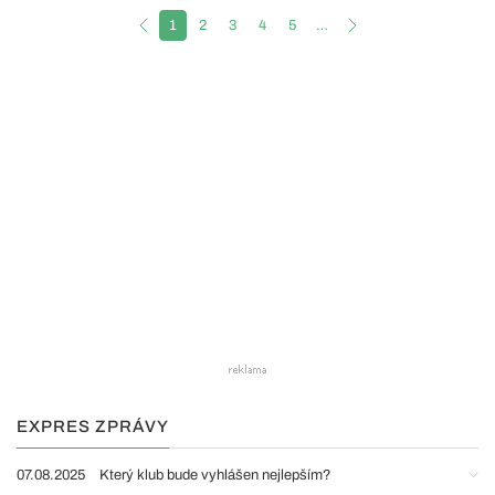
1
2
3
4
5
…
EXPRES ZPRÁVY
07.08.2025
Který klub bude vyhlášen nejlepším?