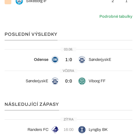
Silkeborg IF
2
1
Podrobné tabulky
POSLEDNÍ VÝSLEDKY
03.08.
1:0
Odense
SønderjyskE
VČERA
0:0
SønderjyskE
Viborg FF
NÁSLEDUJÍCÍ ZÁPASY
ZÍTRA
Randers FC
16:00
Lyngby BK