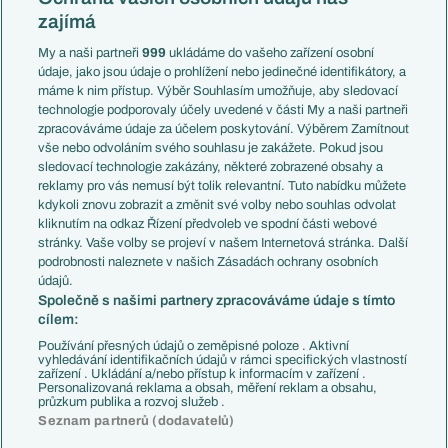
Mistrovství světa
Slovensko
zajímá
Liga národů
Anglie
Francie
My a naši partneři
999
ukládáme do vašeho zařízení osobní
Témata
Itálie
údaje, jako jsou údaje o prohlížení nebo jedinečné identifikátory, a
Představení týmů MS
Německo
máme k nim přístup. Výběr Souhlasím umožňuje, aby sledovací
EuroSkauting
Španělsko
technologie podporovaly účely uvedené v části My a naši partneři
PL v kostce
Argentina
zpracováváme údaje za účelem poskytování. Výběrem Zamítnout
Evropské koeficienty
Brazílie
vše nebo odvoláním svého souhlasu je zakážete. Pokud jsou
Přestupy
sledovací technologie zakázány, některé zobrazené obsahy a
Přestupové spekulace
reklamy pro vás nemusí být tolik relevantní. Tuto nabídku můžete
Přestupy
Zranění
kdykoli znovu zobrazit a změnit své volby nebo souhlas odvolat
Zápasy
kliknutím na odkaz Řízení předvoleb ve spodní části webové
Livescore
stránky. Vaše volby se projeví v našem Internetová stránka. Další
Kluby
Tipovací soutěž
podrobnosti naleznete v našich Zásadách ochrany osobních
Arsenal FC
Fotbal TV
údajů.
Chelsea FC
Společně s našimi partnery zpracováváme údaje s tímto
Manchester United
cílem:
AC Milán
Juventus FC
Používání přesných údajů o zeměpisné poloze . Aktivní
Bayern Mnichov
vyhledávání identifikačních údajů v rámci specifických vlastností
zařízení . Ukládání a/nebo přístup k informacím v zařízení .
FC Barcelona
Personalizovaná reklama a obsah, měření reklam a obsahu,
Real Madrid
průzkum publika a rozvoj služeb .
Seznam partnerů (dodavatelů)