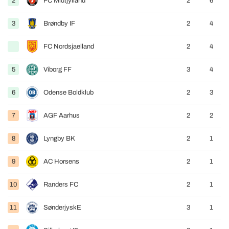
2
FC Midtjylland
2
6
3
Brøndby IF
2
4
FC Nordsjaelland
2
4
5
Viborg FF
3
4
6
Odense Boldklub
2
3
7
AGF Aarhus
2
2
8
Lyngby BK
2
1
9
AC Horsens
2
1
10
Randers FC
2
1
11
SønderjyskE
3
1