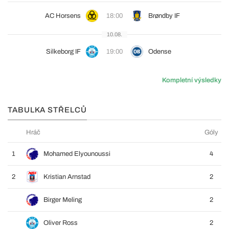
AC Horsens
18:00
Brøndby IF
10.08.
Silkeborg IF
19:00
Odense
Kompletní výsledky
TABULKA STŘELCŮ
Hráč
Góly
1
Mohamed Elyounoussi
4
2
Kristian Arnstad
2
Birger Meling
2
Oliver Ross
2