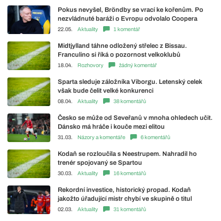
Pokus nevyšel, Bröndby se vrací ke kořenům. Po
nezvládnuté baráži o Evropu odvolalo Coopera
22.05.
Aktuality
1 komentář
Midtjylland táhne odložený střelec z Bissau.
Franculino si říká o pozornost velkoklubů
18.04.
Rozhovory
žádný komentář
Sparta sleduje záložníka Viborgu. Letenský celek
však bude čelit velké konkurenci
08.04.
Aktuality
38 komentářů
Česko se může od Seveřanů v mnoha ohledech učit.
Dánsko má hráče i kouče mezi elitou
31.03.
Názory a komentáře
6 komentářů
Kodaň se rozloučila s Neestrupem. Nahradil ho
trenér spojovaný se Spartou
30.03.
Aktuality
16 komentářů
Rekordní investice, historický propad. Kodaň
jakožto úřadující mistr chybí ve skupině o titul
02.03.
Aktuality
31 komentářů