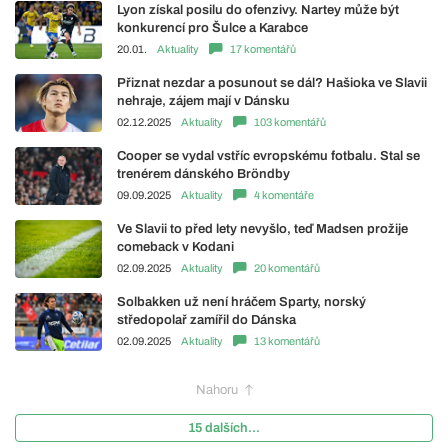
Lyon získal posilu do ofenzivy. Nartey může být
konkurencí pro Šulce a Karabce
20.01.
Aktuality
17 komentářů
Přiznat nezdar a posunout se dál? Hašioka ve Slavii
nehraje, zájem mají v Dánsku
02.12.2025
Aktuality
103 komentářů
Cooper se vydal vstříc evropskému fotbalu. Stal se
trenérem dánského Bröndby
09.09.2025
Aktuality
4 komentáře
Ve Slavii to před lety nevyšlo, teď Madsen prožije
comeback v Kodani
02.09.2025
Aktuality
20 komentářů
Solbakken už není hráčem Sparty, norský
středopolař zamířil do Dánska
02.09.2025
Aktuality
13 komentářů
Nahoru
15 dalších...