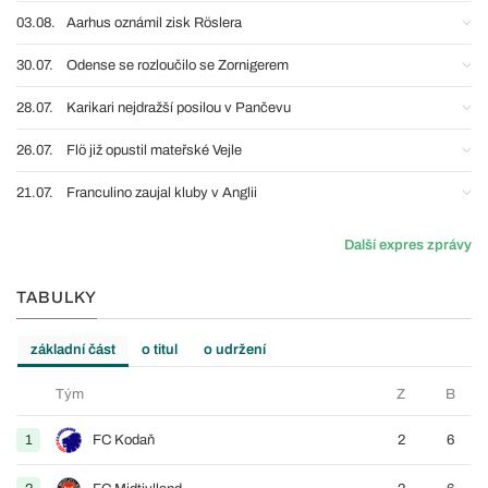
03.08.
Aarhus oznámil zisk Röslera
30.07.
Odense se rozloučilo se Zornigerem
28.07.
Karikari nejdražší posilou v Pančevu
26.07.
Flö již opustil mateřské Vejle
21.07.
Franculino zaujal kluby v Anglii
Další expres zprávy
TABULKY
základní část
o titul
o udržení
Tým
Z
B
1
FC Kodaň
2
6