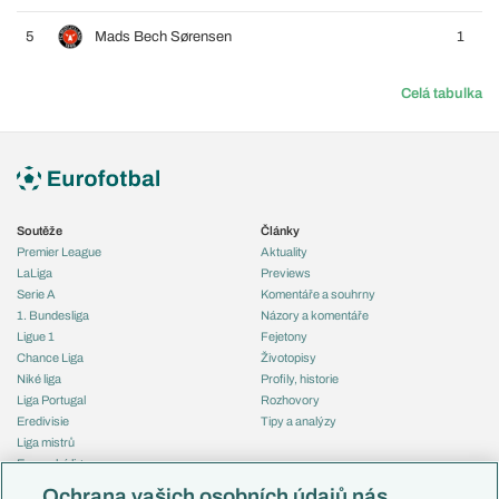
5
Mads Bech Sørensen
1
Celá tabulka
Soutěže
Články
Premier League
Aktuality
LaLiga
Previews
Serie A
Komentáře a souhrny
1. Bundesliga
Názory a komentáře
Ligue 1
Fejetony
Chance Liga
Životopisy
Niké liga
Profily, historie
Liga Portugal
Rozhovory
Eredivisie
Tipy a analýzy
Liga mistrů
Evropská liga
Reprezentace
Konferenční liga
Česko
Ochrana vašich osobních údajů nás