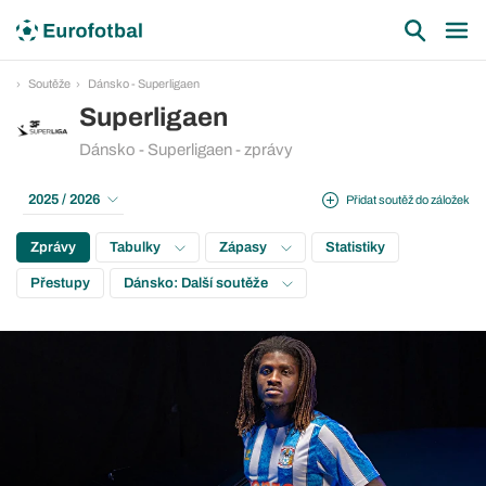
Soutěže
Dánsko - Superligaen
Superligaen
Dánsko - Superligaen - zprávy
2025 / 2026
Přidat soutěž do záložek
Zprávy
Tabulky
Zápasy
Statistiky
Přestupy
Dánsko: Další soutěže