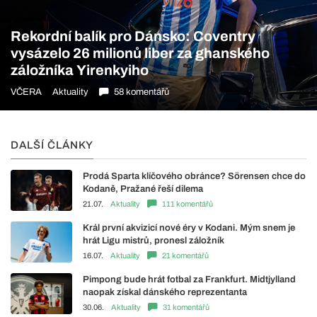
Rekordní balík pro Dánsko: Coventry
vysázelo 26 milionů liber za ghanského
záložníka Yirenkyiho
VČERA
Aktuality
58 komentářů
DALŠÍ ČLÁNKY
Prodá Sparta klíčového obránce? Sörensen chce do
Kodaně, Pražané řeší dilema
21.07.
Aktuality
111 komentářů
Král první akvizicí nové éry v Kodani. Mým snem je
hrát Ligu mistrů, pronesl záložník
16.07.
Aktuality
21 komentářů
Pimpong bude hrát fotbal za Frankfurt. Midtjylland
naopak získal dánského reprezentanta
30.06.
Aktuality
31 komentářů