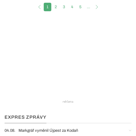
1
2
3
4
5
…
EXPRES ZPRÁVY
04.08.
Markgráf vyměnil Újpest za Kodaň