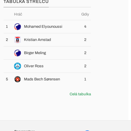
TABULKA STŘELCŮ
Hráč
Góly
1
Mohamed Elyounoussi
4
2
Kristian Arnstad
2
Birger Meling
2
Oliver Ross
2
5
Mads Bech Sørensen
1
Celá tabulka