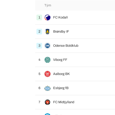
Tým
1
FC Kodaň
2
Brøndby IF
3
Odense Boldklub
4
Viborg FF
5
Aalborg BK
6
Esbjerg fB
7
FC Midtjylland