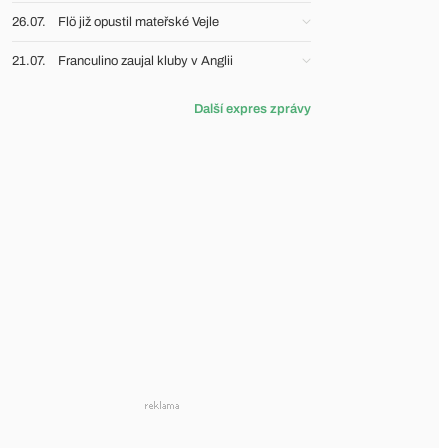
26.07.
Flö již opustil mateřské Vejle
21.07.
Franculino zaujal kluby v Anglii
Další expres zprávy