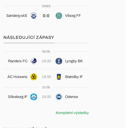
DNES
0:0
SønderjyskE
Viborg FF
NÁSLEDUJÍCÍ ZÁPASY
09.08.
Randers FC
16:00
Lyngby BK
AC Horsens
18:00
Brøndby IF
10.08.
Silkeborg IF
19:00
Odense
Kompletní výsledky