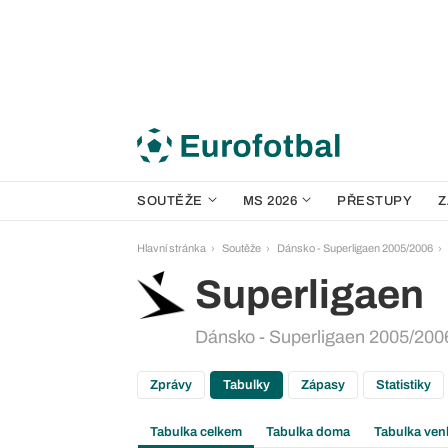
SOUTĚŽE
MS 2026
PŘESTUPY
Z
Hlavní stránka
Soutěže
Dánsko - Superligaen 2005/2006
Superligaen
Dánsko - Superligaen 2005/2006
Zprávy
Tabulky
Zápasy
Statistiky
Tabulka celkem
Tabulka doma
Tabulka ven