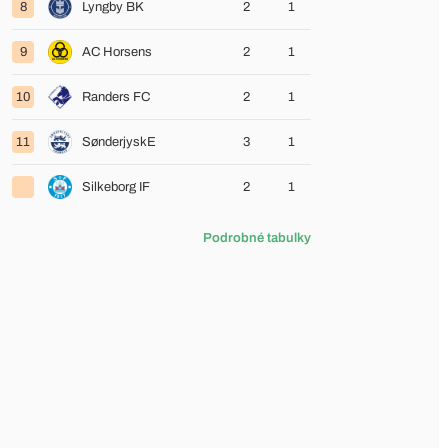
8
Lyngby BK
2
1
9
AC Horsens
2
1
10
Randers FC
2
1
11
SønderjyskE
3
1
Silkeborg IF
2
1
Podrobné tabulky