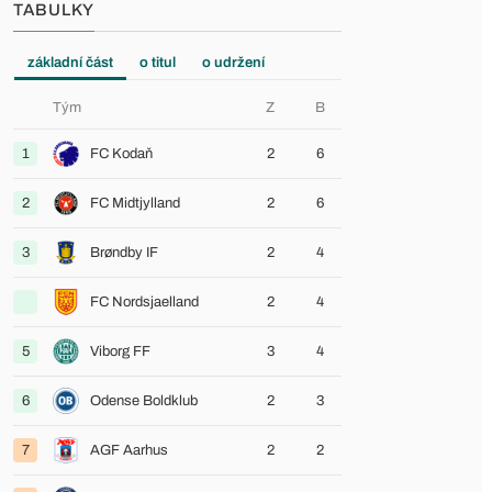
TABULKY
základní část
o titul
o udržení
Tým
Z
B
1
FC Kodaň
2
6
2
FC Midtjylland
2
6
3
Brøndby IF
2
4
FC Nordsjaelland
2
4
5
Viborg FF
3
4
6
Odense Boldklub
2
3
7
AGF Aarhus
2
2