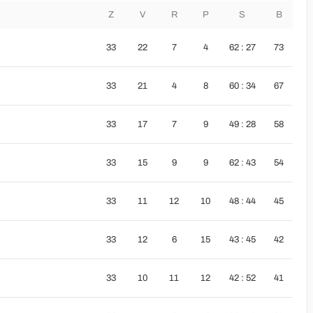
Z
V
R
P
S
B
33
22
7
4
62 : 27
73
33
21
4
8
60 : 34
67
33
17
7
9
49 : 28
58
33
15
9
9
62 : 43
54
33
11
12
10
48 : 44
45
33
12
6
15
43 : 45
42
33
10
11
12
42 : 52
41