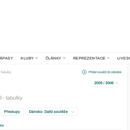
ÁPASY
KLUBY
ČLÁNKY
REPREZENTACE
LIVES
Tabulky
Přidat soutěž do záložek
2005 / 2006
 - tabulky
Přestupy
Dánsko: Další soutěže
ku