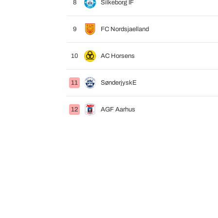
8
Silkeborg IF
9
FC Nordsjaelland
10
AC Horsens
11
SønderjyskE
12
AGF Aarhus