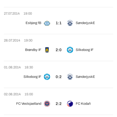
27.07.2014
19:00
1:1
Esbjerg fB
SønderjyskE
28.07.2014
19:00
2:0
Brøndby IF
Silkeborg IF
01.08.2014
18:30
0:2
Silkeborg IF
SønderjyskE
02.08.2014
15:00
2:2
FC Vestsjaelland
FC Kodaň