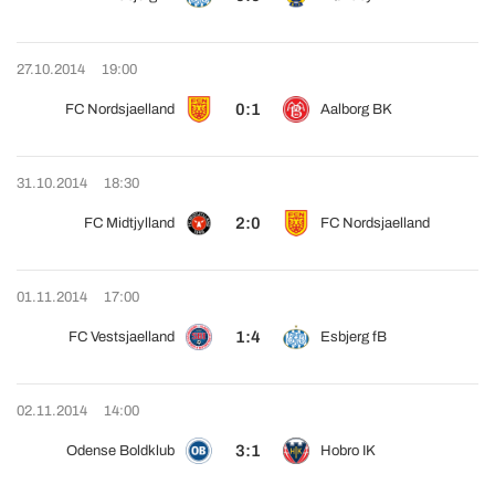
27.10.2014
19:00
0:1
FC Nordsjaelland
Aalborg BK
31.10.2014
18:30
2:0
FC Midtjylland
FC Nordsjaelland
01.11.2014
17:00
1:4
FC Vestsjaelland
Esbjerg fB
02.11.2014
14:00
3:1
Odense Boldklub
Hobro IK