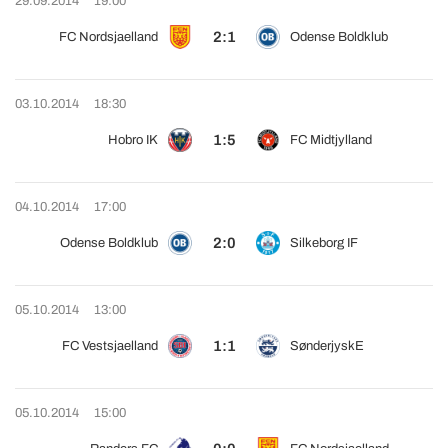
29.09.2014
19:00
2:1
FC Nordsjaelland
Odense Boldklub
03.10.2014
18:30
1:5
Hobro IK
FC Midtjylland
04.10.2014
17:00
2:0
Odense Boldklub
Silkeborg IF
05.10.2014
13:00
1:1
FC Vestsjaelland
SønderjyskE
05.10.2014
15:00