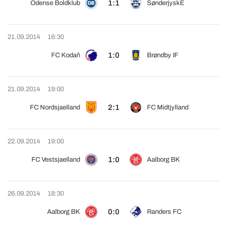
1:1
Odense Boldklub
SønderjyskE
21.09.2014
16:30
1:0
FC Kodaň
Brøndby IF
21.09.2014
19:00
2:1
FC Nordsjaelland
FC Midtjylland
22.09.2014
19:00
1:0
FC Vestsjaelland
Aalborg BK
26.09.2014
18:30
0:0
Aalborg BK
Randers FC