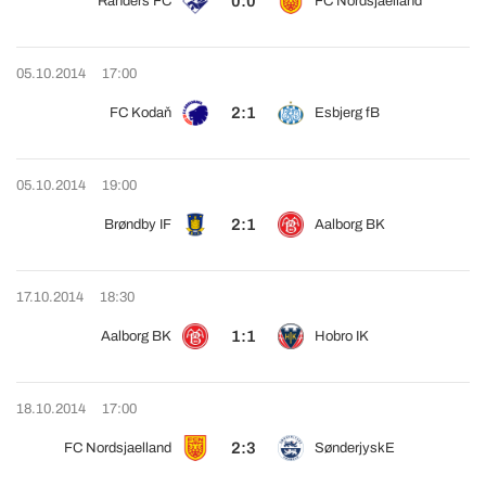
0:0
Randers FC
FC Nordsjaelland
05.10.2014
17:00
2:1
FC Kodaň
Esbjerg fB
05.10.2014
19:00
2:1
Brøndby IF
Aalborg BK
17.10.2014
18:30
1:1
Aalborg BK
Hobro IK
18.10.2014
17:00
2:3
FC Nordsjaelland
SønderjyskE