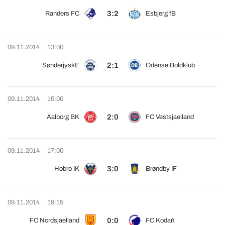
3:2
Randers FC
Esbjerg fB
09.11.2014
13:00
2:1
SønderjyskE
Odense Boldklub
09.11.2014
15:00
2:0
Aalborg BK
FC Vestsjaelland
09.11.2014
17:00
3:0
Hobro IK
Brøndby IF
09.11.2014
19:15
0:0
FC Nordsjaelland
FC Kodaň