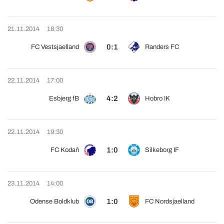
21.11.2014
18:30
0:1
FC Vestsjaelland
Randers FC
22.11.2014
17:00
4:2
Esbjerg fB
Hobro IK
22.11.2014
19:30
1:0
FC Kodaň
Silkeborg IF
23.11.2014
14:00
1:0
Odense Boldklub
FC Nordsjaelland