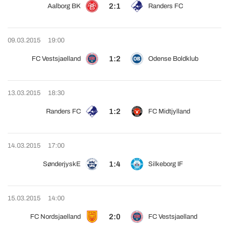
2:1
Aalborg BK
Randers FC
09.03.2015
19:00
1:2
FC Vestsjaelland
Odense Boldklub
13.03.2015
18:30
1:2
Randers FC
FC Midtjylland
14.03.2015
17:00
1:4
SønderjyskE
Silkeborg IF
15.03.2015
14:00
2:0
FC Nordsjaelland
FC Vestsjaelland