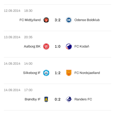
12.09.2014
18:30
3:2
FC Midtjylland
Odense Boldklub
13.09.2014
20:35
1:0
Aalborg BK
FC Kodaň
14.09.2014
14:00
1:2
Silkeborg IF
FC Nordsjaelland
14.09.2014
17:00
0:2
Brøndby IF
Randers FC