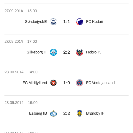
27.09.2014
15:00
1:1
SønderjyskE
FC Kodaň
27.09.2014
17:00
2:2
Silkeborg IF
Hobro IK
28.09.2014
14:00
1:0
FC Midtjylland
FC Vestsjaelland
28.09.2014
19:00
2:2
Esbjerg fB
Brøndby IF