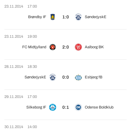
23.11.2014
17:00
1:0
Brøndby IF
SønderjyskE
23.11.2014
19:00
2:0
FC Midtjylland
Aalborg BK
28.11.2014
18:30
0:0
SønderjyskE
Esbjerg fB
29.11.2014
17:00
0:1
Silkeborg IF
Odense Boldklub
30.11.2014
14:00