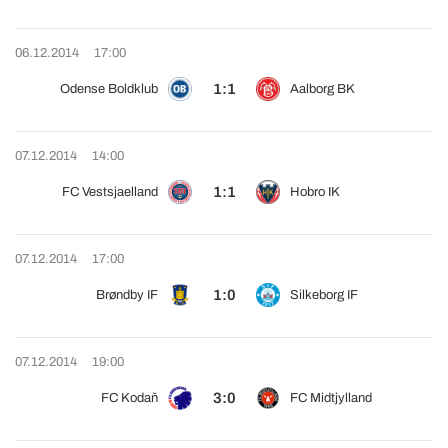
06.12.2014
17:00
1:1
Odense Boldklub
Aalborg BK
07.12.2014
14:00
1:1
FC Vestsjaelland
Hobro IK
07.12.2014
17:00
1:0
Brøndby IF
Silkeborg IF
07.12.2014
19:00
3:0
FC Kodaň
FC Midtjylland