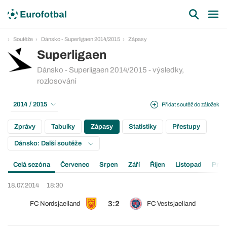
Soutěže
Dánsko - Superligaen 2014/2015
Zápasy
Superligaen
Dánsko - Superligaen 2014/2015 - výsledky,
rozlosování
2014 / 2015
Přidat soutěž do záložek
Zprávy
Tabulky
Zápasy
Statistiky
Přestupy
Dánsko: Další soutěže
Celá sezóna
Červenec
Srpen
Září
Říjen
Listopad
Pros
18.07.2014
18:30
3:2
FC Nordsjaelland
FC Vestsjaelland