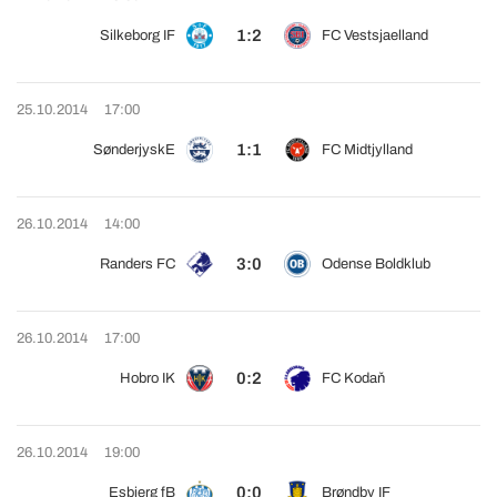
1:2
Silkeborg IF
FC Vestsjaelland
25.10.2014
17:00
1:1
SønderjyskE
FC Midtjylland
26.10.2014
14:00
3:0
Randers FC
Odense Boldklub
26.10.2014
17:00
0:2
Hobro IK
FC Kodaň
26.10.2014
19:00
0:0
Esbjerg fB
Brøndby IF