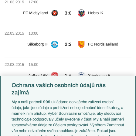
21.03.2015
17:00
3:0
FC Midtjylland
Hobro IK
22.03.2015
13:00
2:2
Silkeborg IF
FC Nordsjaelland
22.03.2015
15:00
1:4
Aalborg BK
SønderjyskE
Ochrana vašich osobních údajů nás
zajímá
22.03.2015
17:00
My a naši partneři
999
ukládáme do vašeho zařízení osobní
0:1
FC Vestsjaelland
Brøndby IF
údaje, jako jsou údaje o prohlížení nebo jedinečné identifikátory, a
máme k nim přístup. Výběr Souhlasím umožňuje, aby sledovací
technologie podporovaly účely uvedené v části My a naši partneři
zpracováváme údaje za účelem poskytování. Výběrem Zamítnout
22.03.2015
19:00
vše nebo odvoláním svého souhlasu je zakážete. Pokud jsou