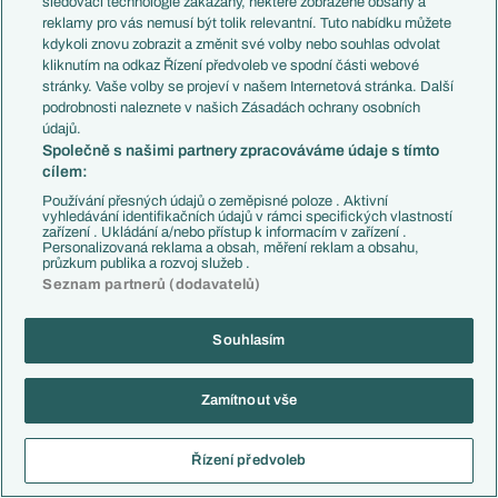
sledovací technologie zakázány, některé zobrazené obsahy a
1:1
FC Kodaň
Randers FC
reklamy pro vás nemusí být tolik relevantní. Tuto nabídku můžete
kdykoli znovu zobrazit a změnit své volby nebo souhlas odvolat
kliknutím na odkaz Řízení předvoleb ve spodní části webové
04.04.2015
17:00
stránky. Vaše volby se projeví v našem Internetová stránka. Další
podrobnosti naleznete v našich Zásadách ochrany osobních
1:2
SønderjyskE
FC Nordsjaelland
údajů.
Společně s našimi partnery zpracováváme údaje s tímto
cílem:
05.04.2015
17:00
Používání přesných údajů o zeměpisné poloze . Aktivní
vyhledávání identifikačních údajů v rámci specifických vlastností
zařízení . Ukládání a/nebo přístup k informacím v zařízení .
2:2
Hobro IK
Silkeborg IF
Personalizovaná reklama a obsah, měření reklam a obsahu,
průzkum publika a rozvoj služeb .
Seznam partnerů (dodavatelů)
05.04.2015
19:00
Souhlasím
3:3
Esbjerg fB
FC Midtjylland
Zamítnout vše
06.04.2015
16:00
Řízení předvoleb
0:0
Brøndby IF
FC Kodaň