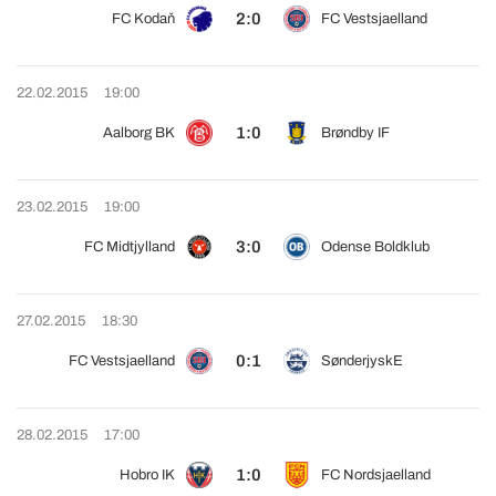
2:0
FC Kodaň
FC Vestsjaelland
22.02.2015
19:00
1:0
Aalborg BK
Brøndby IF
23.02.2015
19:00
3:0
FC Midtjylland
Odense Boldklub
27.02.2015
18:30
0:1
FC Vestsjaelland
SønderjyskE
28.02.2015
17:00
1:0
Hobro IK
FC Nordsjaelland