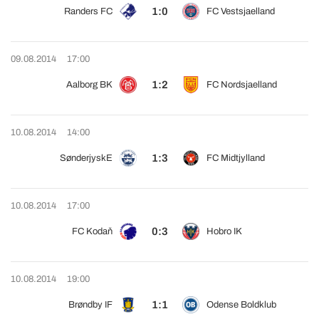
1:0
Randers FC
FC Vestsjaelland
09.08.2014
17:00
1:2
Aalborg BK
FC Nordsjaelland
10.08.2014
14:00
1:3
SønderjyskE
FC Midtjylland
10.08.2014
17:00
0:3
FC Kodaň
Hobro IK
10.08.2014
19:00
1:1
Brøndby IF
Odense Boldklub