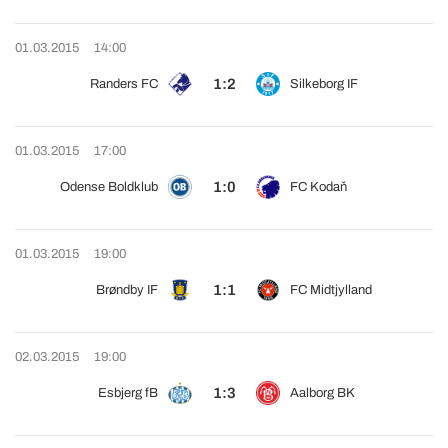
01.03.2015
14:00
1:2
Randers FC
Silkeborg IF
01.03.2015
17:00
1:0
Odense Boldklub
FC Kodaň
01.03.2015
19:00
1:1
Brøndby IF
FC Midtjylland
02.03.2015
19:00
1:3
Esbjerg fB
Aalborg BK