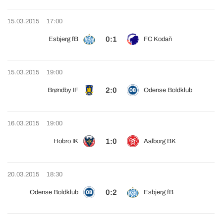
15.03.2015
17:00
0:1
Esbjerg fB
FC Kodaň
15.03.2015
19:00
2:0
Brøndby IF
Odense Boldklub
16.03.2015
19:00
1:0
Hobro IK
Aalborg BK
20.03.2015
18:30
0:2
Odense Boldklub
Esbjerg fB