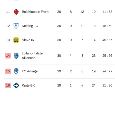
11
Boldklubben Frem
30
8
12
10
41 : 53
12
Kolding FC
30
9
9
12
45 : 59
13
Skive IK
30
9
7
14
49 : 57
Lolland-Falster
14
30
4
3
23
25 : 66
Alliancen
15
FC Amager
29
2
8
19
24 : 72
16
Køge BK
29
1
4
24
11 : 86