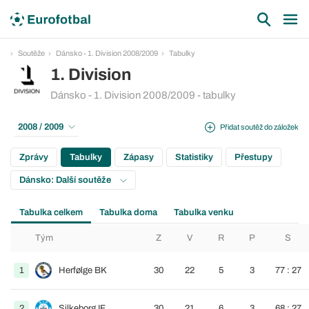
Soutěže
Dánsko - 1. Division 2008/2009
Tabulky
1. Division
Dánsko - 1. Division 2008/2009 - tabulky
2008 / 2009
Přidat soutěž do záložek
Zprávy
Tabulky
Zápasy
Statistiky
Přestupy
Dánsko: Další soutěže
Tabulka celkem
Tabulka doma
Tabulka venku
Tým
Z
V
R
P
S
1
Herfølge BK
30
22
5
3
77 : 27
2
Silkeborg IF
30
21
6
3
68 : 27