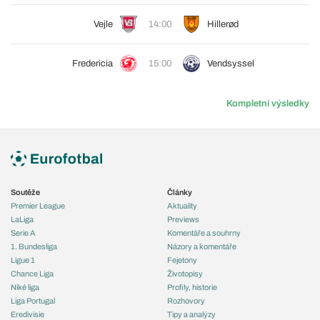
Vejle
14:00
Hillerød
Fredericia
15:00
Vendsyssel
Kompletní výsledky
Soutěže
Články
Premier League
Aktuality
LaLiga
Previews
Serie A
Komentáře a souhrny
1. Bundesliga
Názory a komentáře
Ligue 1
Fejetony
Chance Liga
Životopisy
Niké liga
Profily, historie
Liga Portugal
Rozhovory
Eredivisie
Tipy a analýzy