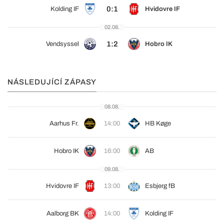
0:1
Kolding IF
Hvidovre IF
02.08.
1:2
Vendsyssel
Hobro IK
NÁSLEDUJÍCÍ ZÁPASY
08.08.
Aarhus Fr.
14:00
HB Køge
Hobro IK
16:00
AB
09.08.
Hvidovre IF
13:00
Esbjerg fB
Aalborg BK
14:00
Kolding IF