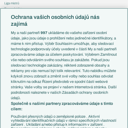
Liga mistrů
Evropská liga
Reprezentace
Konferenční liga
Česko
Ochrana vašich osobních údajů nás
Mistrovství světa
Slovensko
zajímá
Liga národů
Anglie
Francie
My a naši partneři
997
ukládáme do vašeho zařízení osobní
Témata
Itálie
údaje, jako jsou údaje o prohlížení nebo jedinečné identifikátory, a
Představení týmů MS
Německo
máme k nim přístup. Výběr Souhlasím umožňuje, aby sledovací
EuroSkauting
Španělsko
technologie podporovaly účely uvedené v části My a naši partneři
PL v kostce
Argentina
zpracováváme údaje za účelem poskytování. Výběrem Zamítnout
Evropské koeficienty
Brazílie
vše nebo odvoláním svého souhlasu je zakážete. Pokud jsou
Přestupy
sledovací technologie zakázány, některé zobrazené obsahy a
Přestupové spekulace
reklamy pro vás nemusí být tolik relevantní. Tuto nabídku můžete
Přestupy
Zranění
kdykoli znovu zobrazit a změnit své volby nebo souhlas odvolat
Zápasy
kliknutím na odkaz Řízení předvoleb ve spodní části webové
Livescore
stránky. Vaše volby se projeví v našem Internetová stránka. Další
Kluby
Tipovací soutěž
podrobnosti naleznete v našich Zásadách ochrany osobních
Arsenal FC
Fotbal TV
údajů.
Chelsea FC
Společně s našimi partnery zpracováváme údaje s tímto
Manchester United
cílem:
AC Milán
Juventus FC
Používání přesných údajů o zeměpisné poloze . Aktivní
Bayern Mnichov
vyhledávání identifikačních údajů v rámci specifických vlastností
zařízení . Ukládání a/nebo přístup k informacím v zařízení .
FC Barcelona