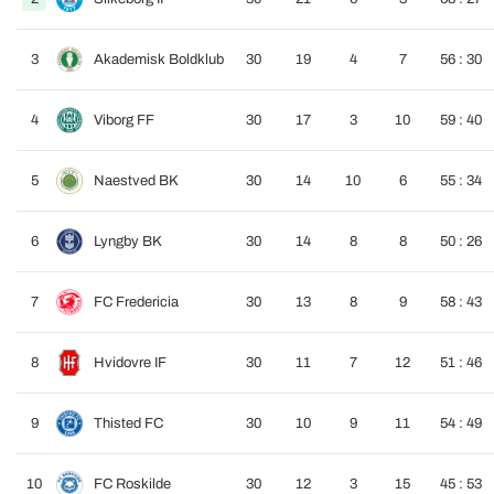
3
Akademisk Boldklub
30
19
4
7
56 : 30
4
Viborg FF
30
17
3
10
59 : 40
5
Naestved BK
30
14
10
6
55 : 34
6
Lyngby BK
30
14
8
8
50 : 26
7
FC Fredericia
30
13
8
9
58 : 43
8
Hvidovre IF
30
11
7
12
51 : 46
9
Thisted FC
30
10
9
11
54 : 49
10
FC Roskilde
30
12
3
15
45 : 53