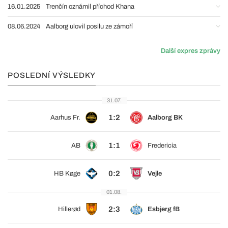
16.01.2025
Trenčín oznámil příchod Khana
08.06.2024
Aalborg ulovil posilu ze zámoří
Další expres zprávy
POSLEDNÍ VÝSLEDKY
31.07.
1:2
Aarhus Fr.
Aalborg BK
1:1
AB
Fredericia
0:2
HB Køge
Vejle
01.08.
2:3
Hillerød
Esbjerg fB