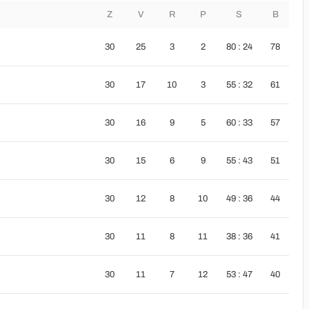
Z
V
R
P
S
B
30
25
3
2
80 : 24
78
30
17
10
3
55 : 32
61
30
16
9
5
60 : 33
57
30
15
6
9
55 : 43
51
30
12
8
10
49 : 36
44
30
11
8
11
38 : 36
41
30
11
7
12
53 : 47
40