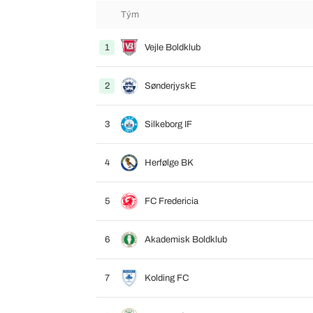
Tým
1
Vejle Boldklub
2
SønderjyskE
3
Silkeborg IF
4
Herfølge BK
5
FC Fredericia
6
Akademisk Boldklub
7
Kolding FC