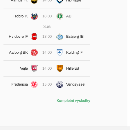
Aarhus Fr.
14:00
HB Køge
Hobro IK
16:00
AB
09.08.
Hvidovre IF
13:00
Esbjerg fB
Aalborg BK
14:00
Kolding IF
Vejle
14:00
Hillerød
Fredericia
15:00
Vendsyssel
Kompletní výsledky