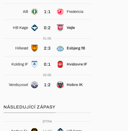
1:1
AB
Fredericia
0:2
HB Køge
Vejle
01.08.
2:3
Hillerød
Esbjerg fB
0:1
Kolding IF
Hvidovre IF
02.08.
1:2
Vendsyssel
Hobro IK
NÁSLEDUJÍCÍ ZÁPASY
ZÍTRA