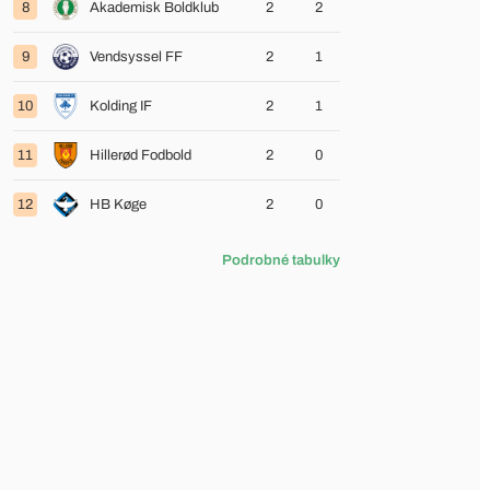
8
Akademisk Boldklub
2
2
9
Vendsyssel FF
2
1
10
Kolding IF
2
1
11
Hillerød Fodbold
2
0
12
HB Køge
2
0
Podrobné tabulky