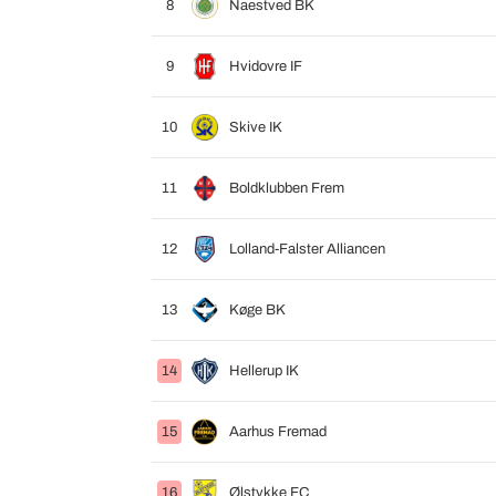
8
Naestved BK
9
Hvidovre IF
10
Skive IK
11
Boldklubben Frem
12
Lolland-Falster Alliancen
13
Køge BK
14
Hellerup IK
15
Aarhus Fremad
16
Ølstykke FC