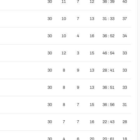
30
11
7
12
36 : 39
40
30
10
7
13
31 : 33
37
30
10
4
16
36 : 52
34
30
12
3
15
46 : 54
33
30
8
9
13
28 : 41
33
30
8
9
13
36 : 51
33
30
8
7
15
36 : 56
31
30
7
7
16
22 : 43
28
30
4
6
20
20 : 61
18