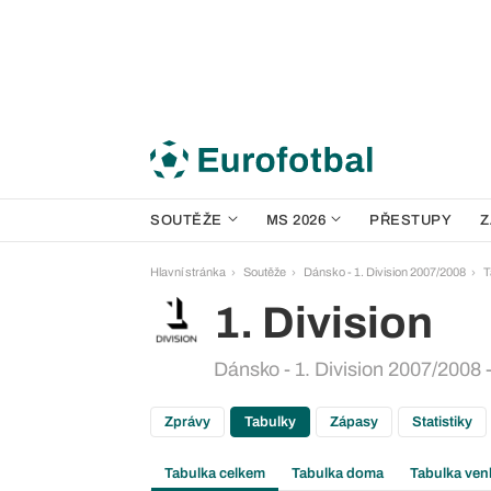
SOUTĚŽE
MS 2026
PŘESTUPY
Z
Hlavní stránka
Soutěže
Dánsko - 1. Division 2007/2008
T
1. Division
Dánsko - 1. Division 2007/2008 -
Zprávy
Tabulky
Zápasy
Statistiky
Tabulka celkem
Tabulka doma
Tabulka ven