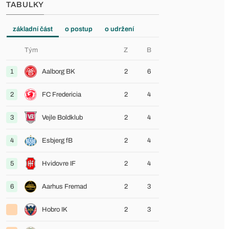
TABULKY
základní část
o postup
o udržení
Tým
Z
B
1
Aalborg BK
2
6
2
FC Fredericia
2
4
3
Vejle Boldklub
2
4
4
Esbjerg fB
2
4
5
Hvidovre IF
2
4
6
Aarhus Fremad
2
3
Hobro IK
2
3