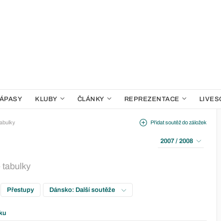
ÁPASY
KLUBY
ČLÁNKY
REPREZENTACE
LIVES
abulky
Přidat soutěž do záložek
2007 / 2008
 tabulky
Přestupy
Dánsko: Další soutěže
ku