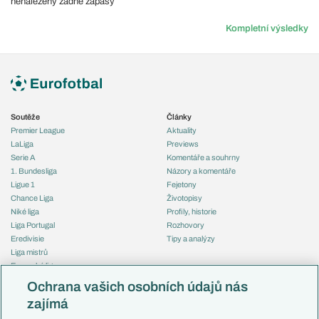
nenalezeny žádné zápasy
Kompletní výsledky
Soutěže
Články
Premier League
Aktuality
LaLiga
Previews
Serie A
Komentáře a souhrny
1. Bundesliga
Názory a komentáře
Ligue 1
Fejetony
Chance Liga
Životopisy
Niké liga
Profily, historie
Liga Portugal
Rozhovory
Eredivisie
Tipy a analýzy
Liga mistrů
Evropská liga
Reprezentace
Konferenční liga
Česko
Ochrana vašich osobních údajů nás
Mistrovství světa
Slovensko
zajímá
Liga národů
Anglie