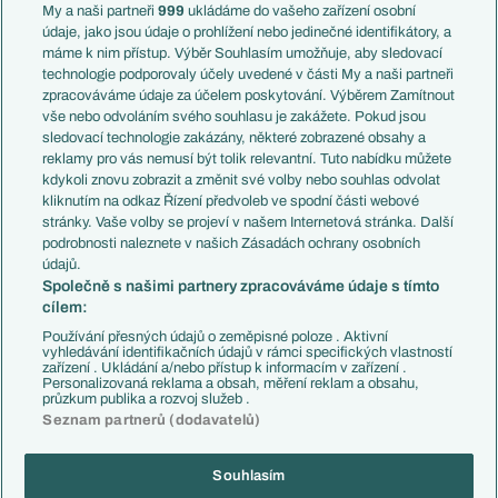
Francie
My a naši partneři
999
ukládáme do vašeho zařízení osobní
Témata
Itálie
údaje, jako jsou údaje o prohlížení nebo jedinečné identifikátory, a
Představení týmů MS
Německo
máme k nim přístup. Výběr Souhlasím umožňuje, aby sledovací
EuroSkauting
Španělsko
technologie podporovaly účely uvedené v části My a naši partneři
PL v kostce
Argentina
zpracováváme údaje za účelem poskytování. Výběrem Zamítnout
Evropské koeficienty
Brazílie
vše nebo odvoláním svého souhlasu je zakážete. Pokud jsou
Přestupy
sledovací technologie zakázány, některé zobrazené obsahy a
Přestupové spekulace
reklamy pro vás nemusí být tolik relevantní. Tuto nabídku můžete
Přestupy
Zranění
kdykoli znovu zobrazit a změnit své volby nebo souhlas odvolat
Zápasy
kliknutím na odkaz Řízení předvoleb ve spodní části webové
Livescore
stránky. Vaše volby se projeví v našem Internetová stránka. Další
Kluby
Tipovací soutěž
podrobnosti naleznete v našich Zásadách ochrany osobních
Arsenal FC
Fotbal TV
údajů.
Chelsea FC
Společně s našimi partnery zpracováváme údaje s tímto
Manchester United
cílem:
AC Milán
Juventus FC
Používání přesných údajů o zeměpisné poloze . Aktivní
Bayern Mnichov
vyhledávání identifikačních údajů v rámci specifických vlastností
zařízení . Ukládání a/nebo přístup k informacím v zařízení .
FC Barcelona
Personalizovaná reklama a obsah, měření reklam a obsahu,
Real Madrid
průzkum publika a rozvoj služeb .
Seznam partnerů (dodavatelů)
Souhlasím