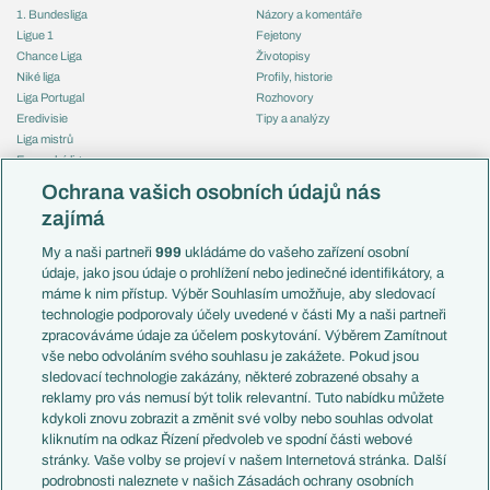
1. Bundesliga
Názory a komentáře
Ligue 1
Fejetony
Chance Liga
Životopisy
Niké liga
Profily, historie
Liga Portugal
Rozhovory
Eredivisie
Tipy a analýzy
Liga mistrů
Evropská liga
Reprezentace
Konferenční liga
Česko
Ochrana vašich osobních údajů nás
Mistrovství světa
Slovensko
zajímá
Liga národů
Anglie
Francie
My a naši partneři
999
ukládáme do vašeho zařízení osobní
Témata
Itálie
údaje, jako jsou údaje o prohlížení nebo jedinečné identifikátory, a
Představení týmů MS
Německo
máme k nim přístup. Výběr Souhlasím umožňuje, aby sledovací
EuroSkauting
Španělsko
technologie podporovaly účely uvedené v části My a naši partneři
PL v kostce
Argentina
zpracováváme údaje za účelem poskytování. Výběrem Zamítnout
Evropské koeficienty
Brazílie
vše nebo odvoláním svého souhlasu je zakážete. Pokud jsou
Přestupy
sledovací technologie zakázány, některé zobrazené obsahy a
Přestupové spekulace
reklamy pro vás nemusí být tolik relevantní. Tuto nabídku můžete
Přestupy
Zranění
kdykoli znovu zobrazit a změnit své volby nebo souhlas odvolat
Zápasy
kliknutím na odkaz Řízení předvoleb ve spodní části webové
Livescore
stránky. Vaše volby se projeví v našem Internetová stránka. Další
Kluby
Tipovací soutěž
podrobnosti naleznete v našich Zásadách ochrany osobních
Arsenal FC