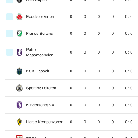
Excelsior Virton
0
0
0
0
0 : 0
Francs Borains
0
0
0
0
0 : 0
Patro
0
0
0
0
0 : 0
Maasmechelen
KSK Hasselt
0
0
0
0
0 : 0
Sporting Lokeren
0
0
0
0
0 : 0
K Beerschot VA
0
0
0
0
0 : 0
Lierse Kempenzonen
0
0
0
0
0 : 0