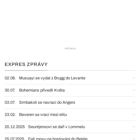
EXPRES ZPRÁVY
02.08.
Musuayi se vydal z Brugg do Levante
30.07.
Bohemians přivedli Květa
03.07.
Simbakoli se navrací do Angers
23.02.
Beveren se vrací mezi elitu
20.12.2025
Seuntjensovi se daří v Lommelu
25.07.2025
Fall znovu na hostování do Belgie