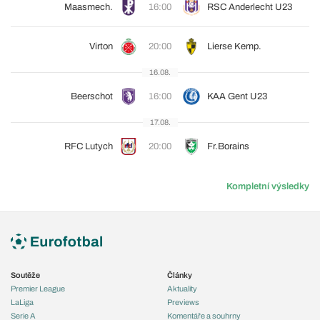
Maasmech.
16:00
RSC Anderlecht U23
Virton
20:00
Lierse Kemp.
16.08.
Beerschot
16:00
KAA Gent U23
17.08.
RFC Lutych
20:00
Fr.Borains
Kompletní výsledky
Soutěže
Články
Premier League
Aktuality
LaLiga
Previews
Serie A
Komentáře a souhrny