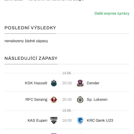
Další expres zprávy
POSLEDNÍ VÝSLEDKY
nenalezeny žádné zápasy
NÁSLEDUJÍCÍ ZÁPASY
14.08.
KSK Hasselt
20:00
Dender
RFC Seraing
20:00
Sp. Lokeren
15.08.
KAS Eupen
16:00
KRC Genk U23