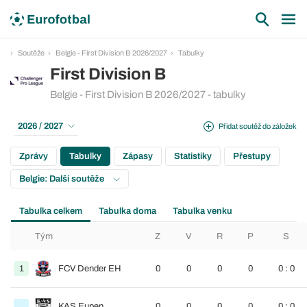
Soutěže
Belgie - First Division B 2026/2027
Tabulky
First Division B
Belgie - First Division B 2026/2027 - tabulky
2026 / 2027
Přidat soutěž do záložek
Zprávy
Tabulky
Zápasy
Statistiky
Přestupy
Belgie: Další soutěže
Tabulka celkem
Tabulka doma
Tabulka venku
Tým
Z
V
R
P
S
1
FCV Dender EH
0
0
0
0
0 : 0
KAS Eupen
0
0
0
0
0 : 0