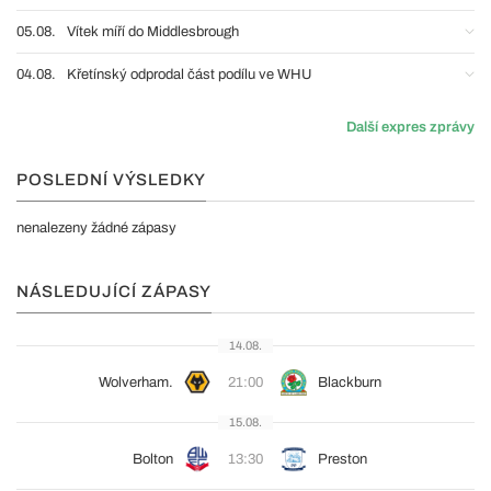
05.08.
Vítek míří do Middlesbrough
04.08.
Křetínský odprodal část podílu ve WHU
Další expres zprávy
POSLEDNÍ VÝSLEDKY
nenalezeny žádné zápasy
NÁSLEDUJÍCÍ ZÁPASY
14.08.
Wolverham.
21:00
Blackburn
15.08.
Bolton
13:30
Preston