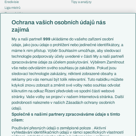
Eredivisie
Tipy a analýzy
Liga mistrů
Evropská liga
Reprezentace
Konferenční liga
Česko
Ochrana vašich osobních údajů nás
Mistrovství světa
Slovensko
zajímá
Liga národů
Anglie
Francie
My a naši partneři
999
ukládáme do vašeho zařízení osobní
Témata
Itálie
údaje, jako jsou údaje o prohlížení nebo jedinečné identifikátory, a
Představení týmů MS
Německo
máme k nim přístup. Výběr Souhlasím umožňuje, aby sledovací
EuroSkauting
Španělsko
technologie podporovaly účely uvedené v části My a naši partneři
PL v kostce
Argentina
zpracováváme údaje za účelem poskytování. Výběrem Zamítnout
Evropské koeficienty
Brazílie
vše nebo odvoláním svého souhlasu je zakážete. Pokud jsou
Přestupy
sledovací technologie zakázány, některé zobrazené obsahy a
Přestupové spekulace
reklamy pro vás nemusí být tolik relevantní. Tuto nabídku můžete
Přestupy
Zranění
kdykoli znovu zobrazit a změnit své volby nebo souhlas odvolat
Zápasy
kliknutím na odkaz Řízení předvoleb ve spodní části webové
Livescore
stránky. Vaše volby se projeví v našem Internetová stránka. Další
Kluby
Tipovací soutěž
podrobnosti naleznete v našich Zásadách ochrany osobních
Arsenal FC
Fotbal TV
údajů.
Chelsea FC
Společně s našimi partnery zpracováváme údaje s tímto
Manchester United
cílem:
AC Milán
Juventus FC
Používání přesných údajů o zeměpisné poloze . Aktivní
Bayern Mnichov
vyhledávání identifikačních údajů v rámci specifických vlastností