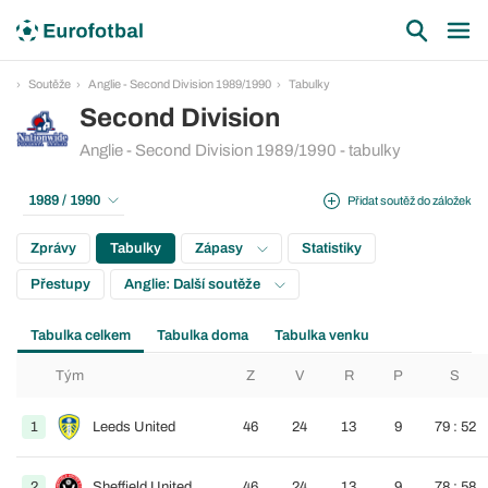
Soutěže
Anglie - Second Division 1989/1990
Tabulky
Second Division
Anglie - Second Division 1989/1990 - tabulky
1989 / 1990
Přidat soutěž do záložek
Zprávy
Tabulky
Zápasy
Statistiky
Přestupy
Anglie: Další soutěže
Tabulka celkem
Tabulka doma
Tabulka venku
Tým
Z
V
R
P
S
1
Leeds United
46
24
13
9
79 : 52
2
Sheffield United
46
24
13
9
78 : 58