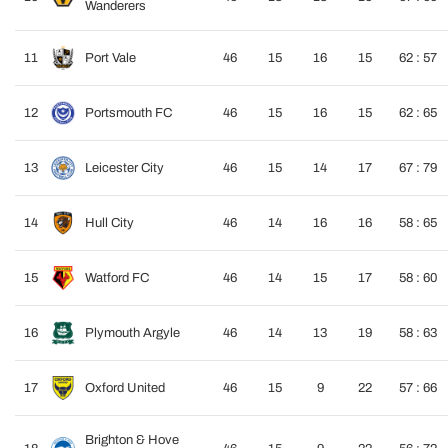
Wanderers
11
Port Vale
46
15
16
15
62 : 57
12
Portsmouth FC
46
15
16
15
62 : 65
13
Leicester City
46
15
14
17
67 : 79
14
Hull City
46
14
16
16
58 : 65
15
Watford FC
46
14
15
17
58 : 60
16
Plymouth Argyle
46
14
13
19
58 : 63
17
Oxford United
46
15
9
22
57 : 66
Brighton & Hove