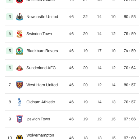
3
Newcastle United
46
22
14
10
80 : 55
4
Swindon Town
46
20
14
12
79 : 59
5
Blackburn Rovers
46
19
17
10
74 : 59
6
Sunderland AFC
46
20
14
12
70 : 64
7
West Ham United
46
20
12
14
80 : 57
8
Oldham Athletic
46
19
14
13
70 : 57
9
Ipswich Town
46
19
12
15
67 : 66
Wolverhampton
10
46
18
13
15
67 : 60