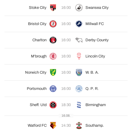
Stoke City
16:00
Swansea City
Bristol City
16:00
Millwall FC
Charlton
16:00
Derby County
M'brough
16:00
Lincoln City
Norwich City
16:00
W. B. A.
Portsmouth
16:00
Q. P. R.
Sheff. Utd
18:30
Birmingham
16.08.
Watford FC
14:30
Southamp.