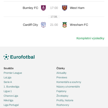
Burnley FC
17:00
West Ham
17.08.
Cardiff City
21:00
Wrexham FC
Kompletní výsledky
Soutěže
Články
Premier League
Aktuality
LaLiga
Previews
Serie A
Komentáře a souhrny
1. Bundesliga
Názory a komentáře
Ligue 1
Fejetony
Chance Liga
Životopisy
Niké liga
Profily, historie
Liga Portugal
Rozhovory