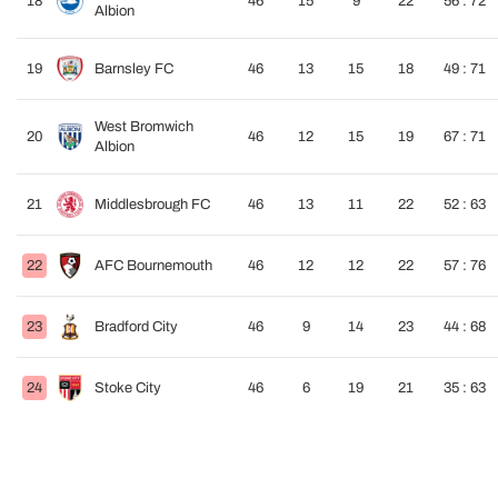
18
46
15
9
22
56 : 72
Albion
19
Barnsley FC
46
13
15
18
49 : 71
West Bromwich
20
46
12
15
19
67 : 71
Albion
21
Middlesbrough FC
46
13
11
22
52 : 63
22
AFC Bournemouth
46
12
12
22
57 : 76
23
Bradford City
46
9
14
23
44 : 68
24
Stoke City
46
6
19
21
35 : 63