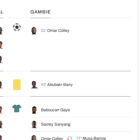
L
GAMBIE
51'
Omar Colley
43'
Abubakr Barry
Baboucarr Gaye
Sainey Sanyang
77'
Musa Barrow
Omar Colley