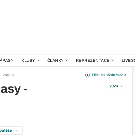
ÁPASY
KLUBY
ČLÁNKY
REPREZENTACE
LIVES
Zápasy
Přidat soutěž do záložek
asy -
2026
soutěže