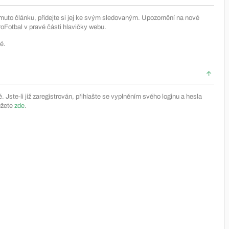
muto článku, přidejte si jej ke svým sledovaným. Upozornění na nové
Fotbal v pravé části hlavičky webu.
é.
Jste-li již zaregistrován, přihlašte se vyplněním svého loginu a hesla
ůžete
zde
.