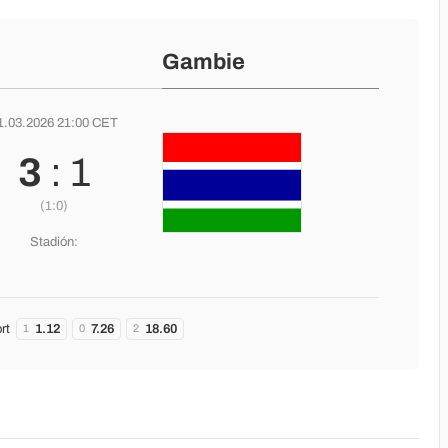
Gambie
1.03.2026 21:00 CET
3
: 1
(1:0)
Stadión:
rt
1.12
7.26
18.60
1
0
2