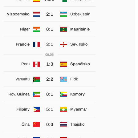
2:1
Nizozemsko
Uzbekistán
0:1
Niger
Mauritánie
3:1
Francie
Sev. Irsko
09.06.
1:3
Peru
Španělsko
2:2
Vanuatu
Fidži
0:1
Rov. Guinea
Komory
5:1
Filipíny
Myanmar
0:0
Čína
Thajsko