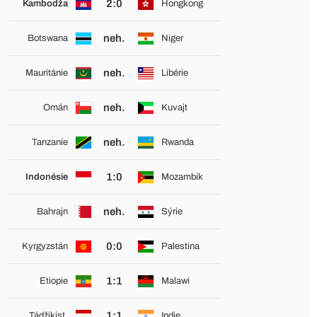
2:0
Kambodža
Hongkong
neh.
Botswana
Niger
neh.
Mauritánie
Libérie
neh.
Omán
Kuvajt
neh.
Tanzanie
Rwanda
1:0
Indonésie
Mozambik
neh.
Bahrajn
Sýrie
0:0
Kyrgyzstán
Palestina
1:1
Etiopie
Malawi
1:1
Tádžikist.
Indie