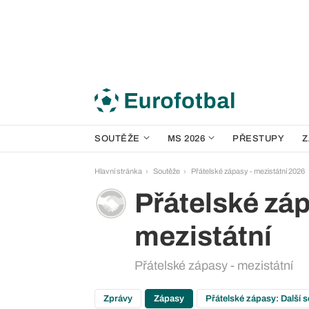
SOUTĚŽE
MS 2026
PŘESTUPY
Z
Hlavní stránka
Soutěže
Přátelské zápasy - mezistátní 2026
Přátelské záp
mezistátní
Přátelské zápasy - mezistátní
Zprávy
Zápasy
Přátelské zápasy: Další 