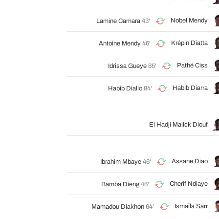
Nobel Mendy
Lamine Camara
43'
Krépin Diatta
Antoine Mendy
46'
Pathé Ciss
Idrissa Gueye
85'
Habib Diarra
Habib Diallo
84'
El Hadji Malick Diouf
Assane Diao
Ibrahim Mbaye
46'
Cherif Ndiaye
Bamba Dieng
46'
Ismaïla Sarr
Mamadou Diakhon
64'