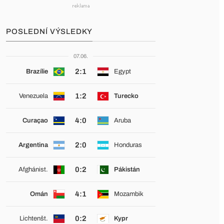
POSLEDNÍ VÝSLEDKY
07.06.
2:1
Brazílie
Egypt
1:2
Venezuela
Turecko
4:0
Curaçao
Aruba
2:0
Argentina
Honduras
0:2
Afghánist.
Pákistán
4:1
Omán
Mozambik
0:2
Lichtenšt.
Kypr