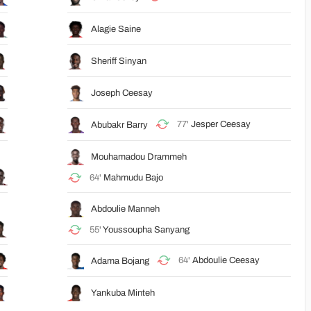
Alagie Saine
Sheriff Sinyan
Joseph Ceesay
77'
Jesper Ceesay
Abubakr Barry
Mouhamadou Drammeh
64'
Mahmudu Bajo
Abdoulie Manneh
55'
Youssoupha Sanyang
64'
Abdoulie Ceesay
Adama Bojang
Yankuba Minteh