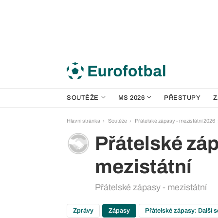
SOUTĚŽE
MS 2026
PŘESTUPY
Z
Hlavní stránka
Soutěže
Přátelské zápasy - mezistátní 2026
Přátelské záp
mezistátní
Přátelské zápasy - mezistátní
Zprávy
Zápasy
Přátelské zápasy: Další 