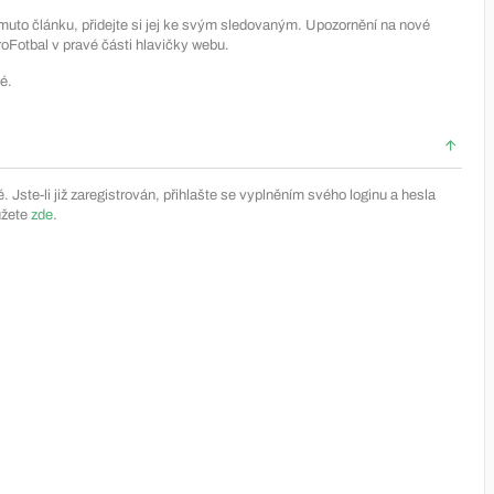
muto článku, přidejte si jej ke svým sledovaným. Upozornění na nové
Fotbal v pravé části hlavičky webu.
é.
Jste-li již zaregistrován, přihlašte se vyplněním svého loginu a hesla
ůžete
zde
.