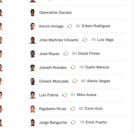
Giancarlos Sacaza
81'
Edwin Rodríguez
Kervin Arriaga
76'
Luis Vega
Jose Martinez Crisanto
60'
Deybi Flores
José Reyes
76'
Darlin Mencia
Joseph Rosales
60'
Alenis Vargas
Dereck Moncada
81'
Mike Arana
Luis Palma
82'
Exon Arzú
Rigoberto Rivas
76'
Erick Puerto
Jorge Benguche