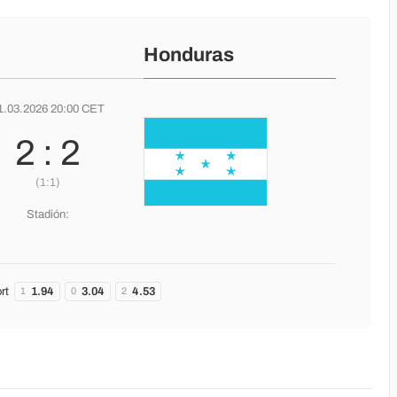
Honduras
1.03.2026 20:00 CET
2 : 2
(1:1)
Stadión:
rt
1.94
3.04
4.53
1
0
2