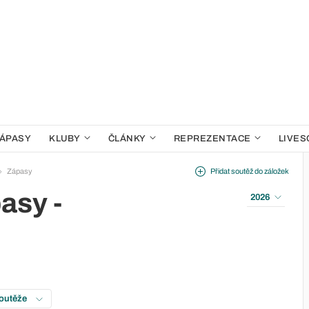
ÁPASY
KLUBY
ČLÁNKY
REPREZENTACE
LIVES
Zápasy
Přidat soutěž do záložek
asy -
2026
soutěže