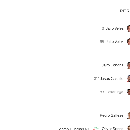
PER
6'
Jairo Vélez
58'
Jairo Vélez
11'
Jairo Concha
31'
Jesús Castillo
83'
Cesar Inga
Pedro Gallese
Oliver Sonne
Marco Huaman
46'