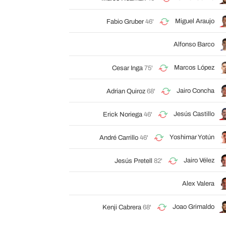
Miguel Araujo
Fabio Gruber
46'
Alfonso Barco
Marcos López
Cesar Inga
75'
Jairo Concha
Adrian Quiroz
68'
Jesús Castillo
Erick Noriega
46'
Yoshimar Yotún
André Carrillo
46'
Jairo Vélez
Jesús Pretell
82'
Alex Valera
Joao Grimaldo
Kenji Cabrera
68'