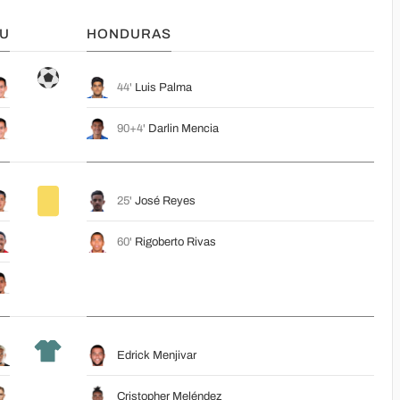
U
HONDURAS
44'
Luis Palma
90+4'
Darlin Mencia
25'
José Reyes
60'
Rigoberto Rivas
Edrick Menjivar
Cristopher Meléndez