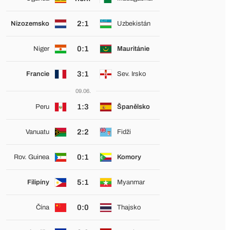
2:1
Nizozemsko
Uzbekistán
0:1
Niger
Mauritánie
3:1
Francie
Sev. Irsko
09.06.
1:3
Peru
Španělsko
2:2
Vanuatu
Fidži
0:1
Rov. Guinea
Komory
5:1
Filipíny
Myanmar
0:0
Čína
Thajsko