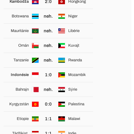
2:0
Kambodža
Hongkong
neh.
Botswana
Niger
neh.
Mauritánie
Libérie
neh.
Omán
Kuvajt
neh.
Tanzanie
Rwanda
1:0
Indonésie
Mozambik
neh.
Bahrajn
Sýrie
0:0
Kyrgyzstán
Palestina
1:1
Etiopie
Malawi
1:1
Tádžikist.
Indie