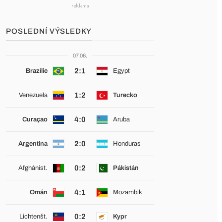
POSLEDNÍ VÝSLEDKY
07.06.
2:1
Brazílie
Egypt
1:2
Venezuela
Turecko
4:0
Curaçao
Aruba
2:0
Argentina
Honduras
0:2
Afghánist.
Pákistán
4:1
Omán
Mozambik
0:2
Lichtenšt.
Kypr