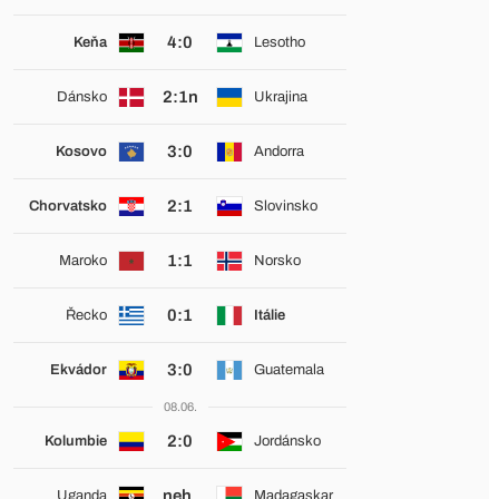
4:0
Keňa
Lesotho
2:1n
Dánsko
Ukrajina
3:0
Kosovo
Andorra
2:1
Chorvatsko
Slovinsko
1:1
Maroko
Norsko
0:1
Řecko
Itálie
3:0
Ekvádor
Guatemala
08.06.
2:0
Kolumbie
Jordánsko
neh.
Uganda
Madagaskar