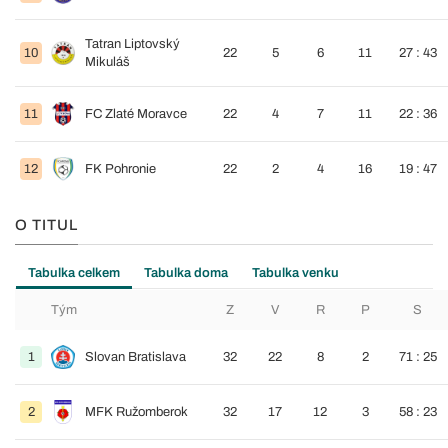
Tatran Liptovský
10
22
5
6
11
27 : 43
Mikuláš
11
FC Zlaté Moravce
22
4
7
11
22 : 36
12
FK Pohronie
22
2
4
16
19 : 47
O TITUL
Tabulka celkem
Tabulka doma
Tabulka venku
Tým
Z
V
R
P
S
1
Slovan Bratislava
32
22
8
2
71 : 25
2
MFK Ružomberok
32
17
12
3
58 : 23