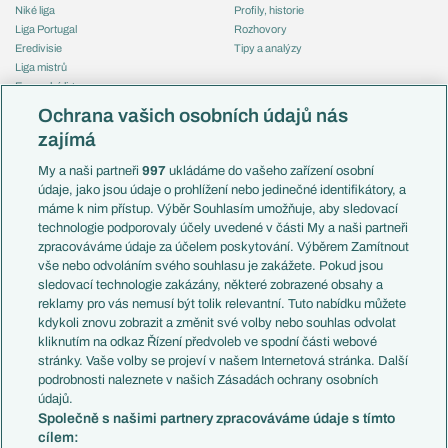
Niké liga
Profily, historie
Liga Portugal
Rozhovory
Eredivisie
Tipy a analýzy
Liga mistrů
Evropská liga
Reprezentace
Konferenční liga
Česko
Ochrana vašich osobních údajů nás
Mistrovství světa
Slovensko
zajímá
Liga národů
Anglie
Francie
My a naši partneři
997
ukládáme do vašeho zařízení osobní
Témata
Itálie
údaje, jako jsou údaje o prohlížení nebo jedinečné identifikátory, a
Představení týmů MS
Německo
máme k nim přístup. Výběr Souhlasím umožňuje, aby sledovací
EuroSkauting
Španělsko
technologie podporovaly účely uvedené v části My a naši partneři
PL v kostce
Argentina
zpracováváme údaje za účelem poskytování. Výběrem Zamítnout
Evropské koeficienty
Brazílie
vše nebo odvoláním svého souhlasu je zakážete. Pokud jsou
Přestupy
sledovací technologie zakázány, některé zobrazené obsahy a
Přestupové spekulace
reklamy pro vás nemusí být tolik relevantní. Tuto nabídku můžete
Přestupy
Zranění
kdykoli znovu zobrazit a změnit své volby nebo souhlas odvolat
Zápasy
kliknutím na odkaz Řízení předvoleb ve spodní části webové
Livescore
stránky. Vaše volby se projeví v našem Internetová stránka. Další
Kluby
Tipovací soutěž
podrobnosti naleznete v našich Zásadách ochrany osobních
Arsenal FC
Fotbal TV
údajů.
Chelsea FC
Společně s našimi partnery zpracováváme údaje s tímto
Manchester United
cílem:
AC Milán