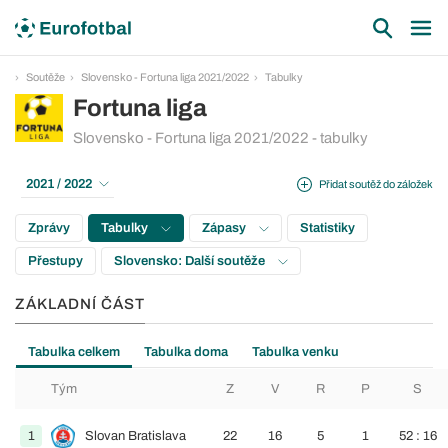
Soutěže
Slovensko - Fortuna liga 2021/2022
Tabulky
Fortuna liga
Slovensko - Fortuna liga 2021/2022 - tabulky
2021 / 2022
Přidat soutěž do záložek
Zprávy
Tabulky
Zápasy
Statistiky
Přestupy
Slovensko: Další soutěže
ZÁKLADNÍ ČÁST
Tabulka celkem
Tabulka doma
Tabulka venku
Tým
Z
V
R
P
S
1
Slovan Bratislava
22
16
5
1
52 : 16