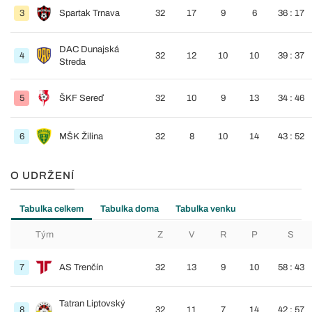
3
Spartak Trnava
32
17
9
6
36 : 17
DAC Dunajská
4
32
12
10
10
39 : 37
Streda
5
ŠKF Sereď
32
10
9
13
34 : 46
6
MŠK Žilina
32
8
10
14
43 : 52
O UDRŽENÍ
Tabulka celkem
Tabulka doma
Tabulka venku
Tým
Z
V
R
P
S
7
AS Trenčín
32
13
9
10
58 : 43
Tatran Liptovský
8
32
11
7
14
42 : 57