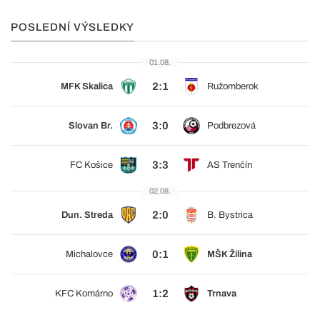
POSLEDNÍ VÝSLEDKY
01.08.
2:1
MFK Skalica
Ružomberok
3:0
Slovan Br.
Podbrezová
3:3
FC Košice
AS Trenčín
02.08.
2:0
Dun. Streda
B. Bystrica
0:1
Michalovce
MŠK Žilina
1:2
KFC Komárno
Trnava