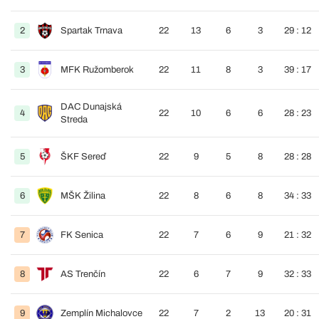
2
Spartak Trnava
22
13
6
3
29 : 12
3
MFK Ružomberok
22
11
8
3
39 : 17
DAC Dunajská
4
22
10
6
6
28 : 23
Streda
5
ŠKF Sereď
22
9
5
8
28 : 28
6
MŠK Žilina
22
8
6
8
34 : 33
7
FK Senica
22
7
6
9
21 : 32
8
AS Trenčín
22
6
7
9
32 : 33
9
Zemplín Michalovce
22
7
2
13
20 : 31