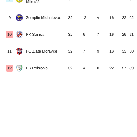
Mikuláš
9
Zemplín Michalovce
32
12
4
16
32 : 42
10
FK Senica
32
9
7
16
29 : 51
11
FC Zlaté Moravce
32
7
9
16
33 : 50
12
FK Pohronie
32
4
6
22
27 : 59