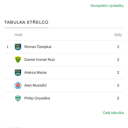
Kompletní výsledky
TABULKA STŘELCŮ
Hráč
Góly
1
Roman Čerepkai
2
Daniel Homet Ruiz
2
Aleksa Maras
2
Alen Mustafić
2
Philip Onyedika
2
Celá tabulka