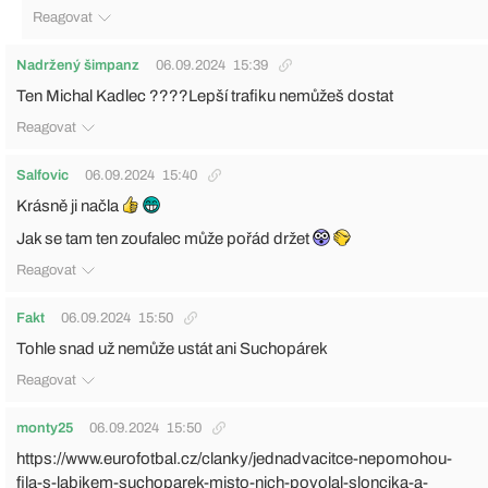
Reagovat
Nadržený šimpanz
06.09.2024
15:39
Ten Michal Kadlec ????Lepší trafiku nemůžeš dostat
Reagovat
Salfovic
06.09.2024
15:40
Krásně ji načla
Jak se tam ten zoufalec může pořád držet
Reagovat
Fakt
06.09.2024
15:50
Tohle snad už nemůže ustát ani Suchopárek
Reagovat
monty25
06.09.2024
15:50
https://www.eurofotbal.cz/clanky/jednadvacitce-nepomohou-
fila-s-labikem-suchoparek-misto-nich-povolal-sloncika-a-