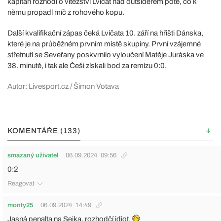
kapitán rozhodl o vítězství Lvíčat nad outsiderem poté, co k
němu propadl míč z rohového kopu.
Další kvalifikační zápas čeká Lvíčata 10. září na hřišti Dánska,
které je na průběžném prvním místě skupiny. První vzájemné
střetnutí se Seveřany poskvrnilo vyloučení Matěje Juráska ve
38. minutě, i tak ale Češi získali bod za remízu 0:0.
Autor: Livesport.cz / Šimon Votava
KOMENTÁŘE (133)
smazaný uživatel
06.09.2024
09:56
0:2
Reagovat
monty25
06.09.2024
14:49
Jasná penalta na Sejka, rozhodčí idiot.