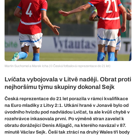
Martin Suchomel a Marek Icha (© Česká fotbalová reprezentace do 21 let)
Lvíčata vybojovala v Litvě naději. Obrat proti
nejhoršímu týmu skupiny dokonal Sejk
Česká reprezentace do 21 let porazila v rámci kvalifikace
na Euro mladíky z Litvy 2:1. Utkání hrané v Jonavě bylo od
úvodního hvizdu pod nadvládou Lvíčat, ta ale kvůli chybě v
rozehrávce inkasovala první. Po výměně stran zavelel k
obratu dorážející Denis Alijagič, na kterého navázal v 87.
minutě Václav Sejk. Češi tak ztrácí na druhý Wales tři body