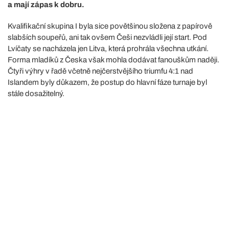
a mají zápas k dobru.
Kvalifikační skupina I byla sice povětšinou složena z papírově
slabších soupeřů, ani tak ovšem Češi nezvládli její start. Pod
Lvíčaty se nacházela jen Litva, která prohrála všechna utkání.
Forma mladíků z Česka však mohla dodávat fanouškům naději.
Čtyři výhry v řadě včetně nejčerstvějšího triumfu 4:1 nad
Islandem byly důkazem, že postup do hlavní fáze turnaje byl
stále dosažitelný.