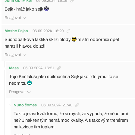
John Obi Mikel
06.09.2024
16:19
Bejk - hráč jako sejk
Reagovat
Moshe Dajan
06.09.2024
16:20
Suchopárkova taktika sklízí plody
místní odborníci opět
narazili hlavou do zdi
Reagovat
Mass
06.09.2024
16:21
Tojo Kričfaluši jako špílmachr a Sejk jako lídr týmu, to se
neomrzí.
Reagovat
Nuno čomes
06.09.2024
21:40
Tak to je asi kvůli tomu, že si mysli, že vypadá, že něco umí
ne? Jinak ten tým nemá moc kvality. A s takovým trenérem
na lavicce tím tuplem.