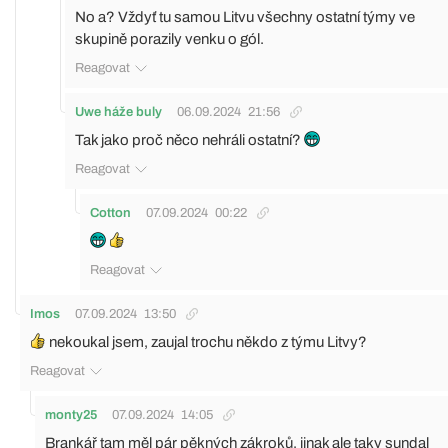
No a? Vždyť tu samou Litvu všechny ostatní týmy ve
skupině porazily venku o gól.
Reagovat
Uwe háže buly
06.09.2024
21:56
Tak jako proč něco nehráli ostatní?
Reagovat
Cotton
07.09.2024
00:22
Reagovat
Imos
07.09.2024
13:50
nekoukal jsem, zaujal trochu někdo z týmu Litvy?
Reagovat
monty25
07.09.2024
14:05
Brankář tam měl pár pěkných zákroků, jinak ale taky sundal