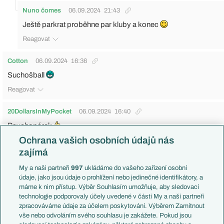
Nuno čomes
06.09.2024
21:43
Ještě parkrat proběhne par kluby a konec
Reagovat
Cotton
06.09.2024
16:36
Suchošball
Reagovat
20DollarsInMyPocket
06.09.2024
16:40
Psychopárek
Ochrana vašich osobních údajů nás
Až skončí u U21, tak po něm nikdo neštěkne. Možná tak v
zajímá
Příbrami.
Reagovat
My a naši partneři
997
ukládáme do vašeho zařízení osobní
údaje, jako jsou údaje o prohlížení nebo jedinečné identifikátory, a
máme k nim přístup. Výběr Souhlasím umožňuje, aby sledovací
romeo351
06.09.2024
18:32
technologie podporovaly účely uvedené v části My a naši partneři
Půjde k mladší repre…
zpracováváme údaje za účelem poskytování. Výběrem Zamítnout
vše nebo odvoláním svého souhlasu je zakážete. Pokud jsou
Reagovat