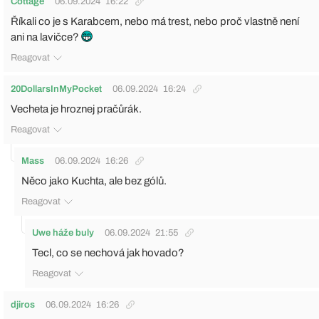
Cottage
06.09.2024
16:22
Říkali co je s Karabcem, nebo má trest, nebo proč vlastně není
ani na lavičce?
Reagovat
20DollarsInMyPocket
06.09.2024
16:24
Vecheta je hroznej pračůrák.
Reagovat
Mass
06.09.2024
16:26
Něco jako Kuchta, ale bez gólů.
Reagovat
Uwe háže buly
06.09.2024
21:55
Tecl, co se nechová jak hovado?
Reagovat
djiros
06.09.2024
16:26