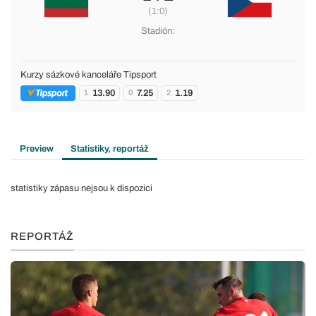
(1:0)
Stadión:
Kurzy sázkové kanceláře Tipsport
13.90
7.25
1.19
1
0
2
Preview
Statistiky, reportáž
statistiky zápasu nejsou k dispozici
REPORTÁŽ