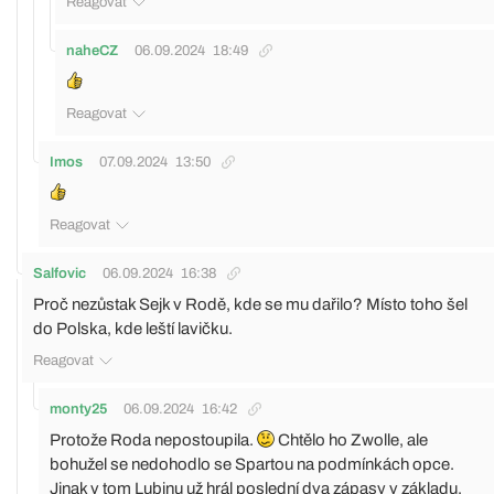
Reagovat
naheCZ
06.09.2024
18:49
Reagovat
Imos
07.09.2024
13:50
Reagovat
Salfovic
06.09.2024
16:38
Proč nezůstak Sejk v Rodě, kde se mu dařilo? Místo toho šel
do Polska, kde leští lavičku.
Reagovat
monty25
06.09.2024
16:42
Protože Roda nepostoupila.
Chtělo ho Zwolle, ale
bohužel se nedohodlo se Spartou na podmínkách opce.
Jinak v tom Lubinu už hrál poslední dva zápasy v základu,