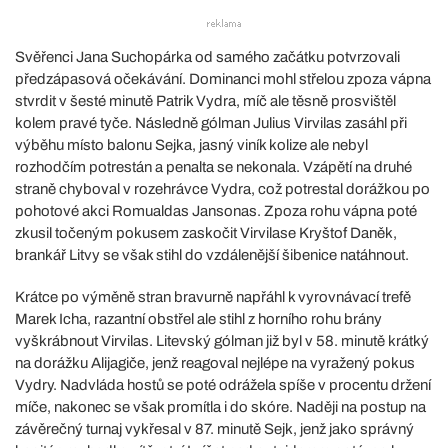
Svěřenci Jana Suchopárka od samého začátku potvrzovali
předzápasová očekávání. Dominanci mohl střelou zpoza vápna
stvrdit v šesté minutě Patrik Vydra, míč ale těsně prosvištěl
kolem pravé tyče. Následně gólman Julius Virvilas zasáhl při
výběhu místo balonu Sejka, jasný viník kolize ale nebyl
rozhodčím potrestán a penalta se nekonala. Vzápětí na druhé
straně chyboval v rozehrávce Vydra, což potrestal dorážkou po
pohotové akci Romualdas Jansonas. Zpoza rohu vápna poté
zkusil točeným pokusem zaskočit Virvilase Kryštof Daněk,
brankář Litvy se však stihl do vzdálenější šibenice natáhnout.
Krátce po výměně stran bravurně napřáhl k vyrovnávací trefě
Marek Icha, razantní obstřel ale stihl z horního rohu brány
vyškrábnout Virvilas. Litevský gólman již byl v 58. minutě krátký
na dorážku Alijagiče, jenž reagoval nejlépe na vyražený pokus
Vydry. Nadvláda hostů se poté odrážela spíše v procentu držení
míče, nakonec se však promítla i do skóre. Naději na postup na
závěrečný turnaj vykřesal v 87. minutě Sejk, jenž jako správný