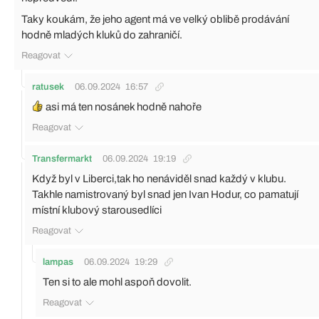
Taky koukám, že jeho agent má ve velký oblibě prodávání
hodně mladých kluků do zahraničí.
Reagovat
ratusek
06.09.2024
16:57
asi má ten nosánek hodně nahoře
Reagovat
Transfermarkt
06.09.2024
19:19
Když byl v Liberci,tak ho nenáviděl snad každý v klubu.
Takhle namistrovaný byl snad jen Ivan Hodur, co pamatují
místní klubový starousedlíci
Reagovat
lampas
06.09.2024
19:29
Ten si to ale mohl aspoň dovolit.
Reagovat