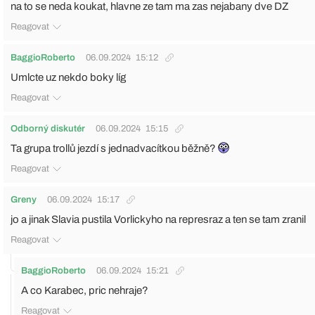
na to se neda koukat, hlavne ze tam ma zas nejabany dve DZ
Reagovat
BaggioRoberto
06.09.2024
15:12
Umlcte uz nekdo boky líg
Reagovat
Odborný diskutér
06.09.2024
15:15
Ta grupa trollů jezdí s jednadvacítkou běžně?
Reagovat
Greny
06.09.2024
15:17
jo a jinak Slavia pustila Vorlickyho na represraz a ten se tam zranil
Reagovat
BaggioRoberto
06.09.2024
15:21
A co Karabec, pric nehraje?
Reagovat