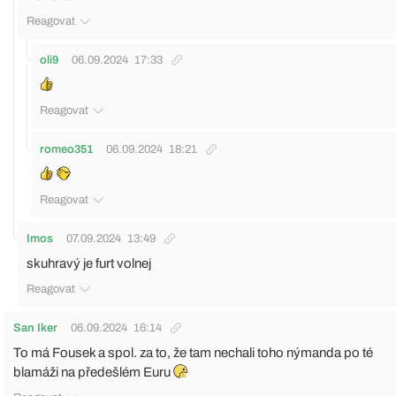
Reagovat
oli9
06.09.2024
17:33
Reagovat
romeo351
06.09.2024
18:21
Reagovat
Imos
07.09.2024
13:49
skuhravý je furt volnej
Reagovat
San Iker
06.09.2024
16:14
To má Fousek a spol. za to, že tam nechali toho nýmanda po té
blamáži na předešlém Euru