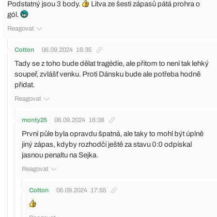
Podstatný jsou 3 body.
Litva ze šesti zápasů pátá prohra o
gól.
Reagovat
Cotton
06.09.2024
16:35
Tady se z toho bude dělat tragédie, ale přitom to není tak lehký
soupeř, zvlášť venku. Proti Dánsku bude ale potřeba hodně
přidat.
Reagovat
monty25
06.09.2024
16:38
První půle byla opravdu špatná, ale taky to mohl být úplně
jiný zápas, kdyby rozhodčí ještě za stavu 0:0 odpískal
jasnou penaltu na Sejka.
Reagovat
Cotton
06.09.2024
17:55