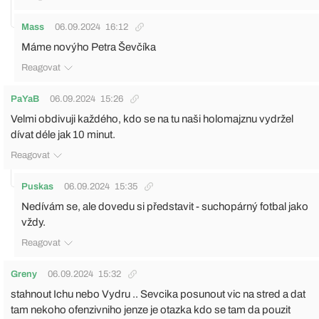
Mass
06.09.2024
16:12
Máme novýho Petra Ševčíka
Reagovat
PaYaB
06.09.2024
15:26
Velmi obdivuji každého, kdo se na tu naši holomajznu vydržel
dívat déle jak 10 minut.
Reagovat
Puskas
06.09.2024
15:35
Nedívám se, ale dovedu si představit - suchopárný fotbal jako
vždy.
Reagovat
Greny
06.09.2024
15:32
stahnout Ichu nebo Vydru .. Sevcika posunout vic na stred a dat
tam nekoho ofenzivniho jenze je otazka kdo se tam da pouzit