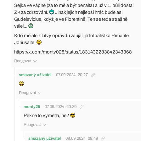
Sejka ve vápně (za to měla být penalta) a už v 1. půli dostal
ŽK za zdržování.
Jinak jejich nejlepší hráč bude asi
Gudelevicius, když je ve Fiorentině. Ten se teda strašně
válel...
Kdo mě ale z Litvy opravdu zaujal, je fotbalistka Rimante
Jonusaite.
https://x.com/monty025/status/1831432283842343368
Reagovat
smazaný uživatel
07.09.2024
20:27
Reagovat
monty25
07.09.2024
20:39
Pěkně to vymetla, ne?
Reagovat
smazaný uživatel
08.09.2024
08:49