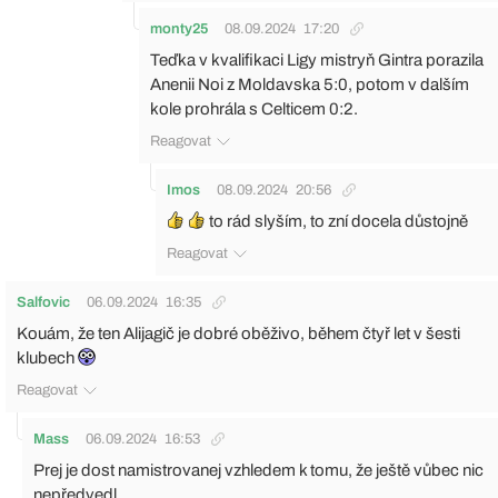
monty25
08.09.2024
17:20
Teďka v kvalifikaci Ligy mistryň Gintra porazila
Anenii Noi z Moldavska 5:0, potom v dalším
kole prohrála s Celticem 0:2.
Reagovat
Imos
08.09.2024
20:56
to rád slyším, to zní docela důstojně
Reagovat
Salfovic
06.09.2024
16:35
Kouám, že ten Alijagič je dobré oběživo, během čtyř let v šesti
klubech
Reagovat
Mass
06.09.2024
16:53
Prej je dost namistrovanej vzhledem k tomu, že ještě vůbec nic
nepředvedl.