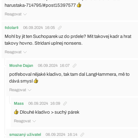
harustaka-714795/#post15397577
Reagovat
$dolar$
06.09.2024
16:05
Mohl by jit ten Suchoparek uz do prdele? Mit takovej kadr a hrat
takovy hovno. Stridani uplnej nonsens.
Reagovat
Moshe Dajan
06.09.2024
16:07
potřeboval nějaké kladivo, tak tam dal LangHammera, mě to
dává smysl
Reagovat
Mass
06.09.2024
16:09
Dlouhé kladivo > suchý párek
Reagovat
smazaný uživatel
06.09.2024
16:14