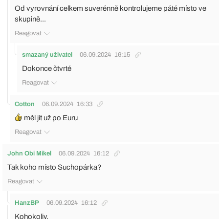
Od vyrovnání celkem suverénně kontrolujeme páté místo ve
skupině...
Reagovat
smazaný uživatel
06.09.2024
16:15
Dokonce čtvrté
Reagovat
Cotton
06.09.2024
16:33
měl jít už po Euru
Reagovat
John Obi Mikel
06.09.2024
16:12
Tak koho místo Suchopárka?
Reagovat
HanzBP
06.09.2024
16:12
Kohokoliv.