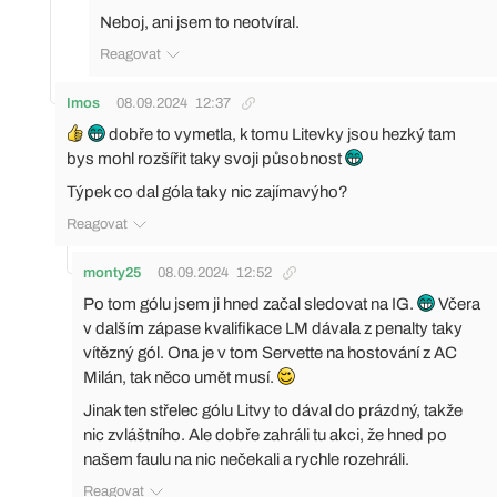
Neboj, ani jsem to neotvíral.
Reagovat
Imos
08.09.2024
12:37
dobře to vymetla, k tomu Litevky jsou hezký tam
bys mohl rozšířit taky svoji působnost
Týpek co dal góla taky nic zajímavýho?
Reagovat
monty25
08.09.2024
12:52
Po tom gólu jsem ji hned začal sledovat na IG.
Včera
v dalším zápase kvalifikace LM dávala z penalty taky
vítězný gól. Ona je v tom Servette na hostování z AC
Milán, tak něco umět musí.
Jinak ten střelec gólu Litvy to dával do prázdný, takže
nic zvláštního. Ale dobře zahráli tu akci, že hned po
našem faulu na nic nečekali a rychle rozehráli.
Reagovat