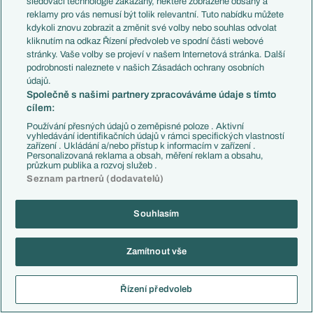
sledovací technologie zakázány, některé zobrazené obsahy a
reklamy pro vás nemusí být tolik relevantní. Tuto nabídku můžete
Salfovic
06.09.2024
20:07
kdykoli znovu zobrazit a změnit své volby nebo souhlas odvolat
To bych se posral
Ale vyloučit se to nedá
kliknutím na odkaz Řízení předvoleb ve spodní části webové
stránky. Vaše volby se projeví v našem Internetová stránka. Další
Reagovat
podrobnosti naleznete v našich Zásadách ochrany osobních
údajů.
smazaný uživatel
06.09.2024
16:40
Společně s našimi partnery zpracováváme údaje s tímto
cílem:
Ten Michal Sevcik, by si zaslouzil nafackovat. Takovej hrac a
talent od boha, ale taaak na to sere
Používání přesných údajů o zeměpisné poloze . Aktivní
vyhledávání identifikačních údajů v rámci specifických vlastností
zařízení . Ukládání a/nebo přístup k informacím v zařízení .
Vcera v Zajici byla ukazka toho, jak je na tom mentalne a je mi
Personalizovaná reklama a obsah, měření reklam a obsahu,
jasny, ze nema sanci na uspech, ta jeho hlava je strasne spatne
průzkum publika a rozvoj služeb .
nastavena.
Seznam partnerů (dodavatelů)
Vykon strasnej
Souhlasím
Reagovat
20DollarsInMyPocket
06.09.2024
16:42
Zamítnout vše
Řízení předvoleb
Reagovat