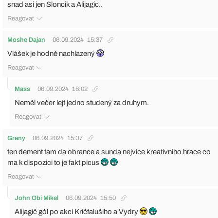
snad asi jen Sloncik a Alijagic..
Reagovat
Moshe Dajan
06.09.2024
15:37
Vlášek je hodně nachlazený
Reagovat
Mass
06.09.2024
16:02
Neměl večer lejt jedno studený za druhym.
Reagovat
Greny
06.09.2024
15:37
ten dement tam da obrance a sunda nejvice kreativniho hrace co
ma k dispozici to je fakt picus
Reagovat
John Obi Mikel
06.09.2024
15:50
Alijagič gól po akci Kričfalušiho a Vydry