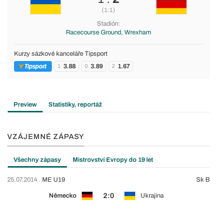
(1:1)
Stadión:
Racecourse Ground, Wrexham
Kurzy sázkové kanceláře Tipsport
3.88
3.89
1.67
1
0
2
Preview
Statistiky, reportáž
VZÁJEMNÉ ZÁPASY
Všechny zápasy
Mistrovství Evropy do 19 let
25.07.2014
ME U19
Sk B
2:0
Německo
Ukrajina