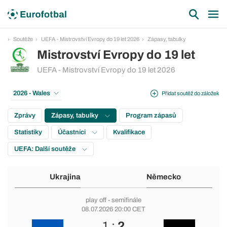
Soutěže
UEFA - Mistrovství Evropy do 19 let 2026
Zápasy, tabulky
Mistrovství Evropy do 19 let
UEFA - Mistrovství Evropy do 19 let 2026
2026 - Wales
Přidat soutěž do záložek
Zprávy
Zápasy, tabulky
Program zápasů
Statistiky
Účastníci
Kvalifikace
UEFA: Další soutěže
Ukrajina
Německo
play off
- semifinále
08.07.2026 20:00 CET
1 :
2