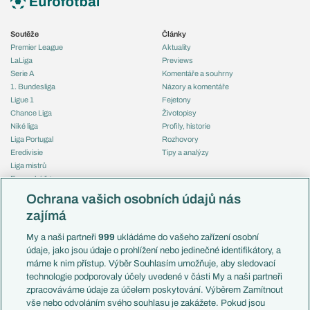
Soutěže
Články
Premier League
Aktuality
LaLiga
Previews
Serie A
Komentáře a souhrny
1. Bundesliga
Názory a komentáře
Ligue 1
Fejetony
Chance Liga
Životopisy
Niké liga
Profily, historie
Liga Portugal
Rozhovory
Eredivisie
Tipy a analýzy
Liga mistrů
Evropská liga
Reprezentace
Konferenční liga
Česko
Ochrana vašich osobních údajů nás
Mistrovství světa
Slovensko
zajímá
Liga národů
Anglie
Francie
My a naši partneři
999
ukládáme do vašeho zařízení osobní
Témata
Itálie
údaje, jako jsou údaje o prohlížení nebo jedinečné identifikátory, a
Představení týmů MS
Německo
máme k nim přístup. Výběr Souhlasím umožňuje, aby sledovací
EuroSkauting
Španělsko
technologie podporovaly účely uvedené v části My a naši partneři
PL v kostce
Argentina
zpracováváme údaje za účelem poskytování. Výběrem Zamítnout
Evropské koeficienty
Brazílie
vše nebo odvoláním svého souhlasu je zakážete. Pokud jsou