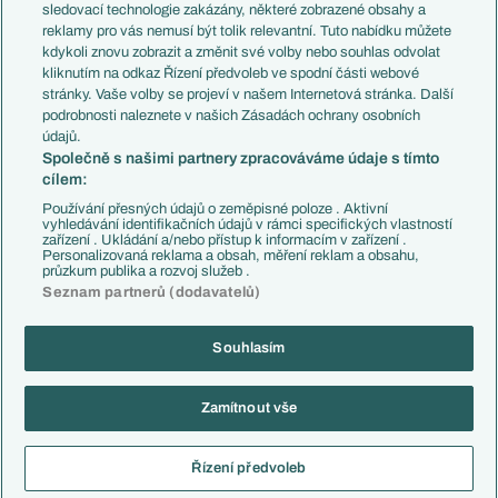
Přestupy
sledovací technologie zakázány, některé zobrazené obsahy a
Přestupové spekulace
reklamy pro vás nemusí být tolik relevantní. Tuto nabídku můžete
Přestupy
Zranění
kdykoli znovu zobrazit a změnit své volby nebo souhlas odvolat
Zápasy
kliknutím na odkaz Řízení předvoleb ve spodní části webové
Livescore
stránky. Vaše volby se projeví v našem Internetová stránka. Další
Kluby
Tipovací soutěž
podrobnosti naleznete v našich Zásadách ochrany osobních
Arsenal FC
Fotbal TV
údajů.
Chelsea FC
Společně s našimi partnery zpracováváme údaje s tímto
Manchester United
cílem:
AC Milán
Juventus FC
Používání přesných údajů o zeměpisné poloze . Aktivní
Bayern Mnichov
vyhledávání identifikačních údajů v rámci specifických vlastností
zařízení . Ukládání a/nebo přístup k informacím v zařízení .
FC Barcelona
Personalizovaná reklama a obsah, měření reklam a obsahu,
Real Madrid
průzkum publika a rozvoj služeb .
Seznam partnerů (dodavatelů)
Souhlasím
Copyright © 2001-2026 EuroFotbal.cz. Využíváme zpravodajství ČTK.
RSS
Podmínky užití
Informace o zpracování osobních údajů
Zamítnout vše
GDPR a žurnalistika
Nastavení soukromí
Kontakt
Tiráž
Řízení předvoleb