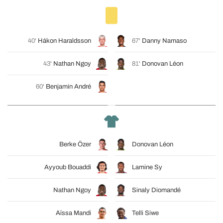
40'
Hákon Haraldsson
67'
Danny Namaso
43'
Nathan Ngoy
81'
Donovan Léon
60'
Benjamin André
Berke Özer
Donovan Léon
Ayyoub Bouaddi
Lamine Sy
Nathan Ngoy
Sinaly Diomandé
Aïssa Mandi
Telli Siwe