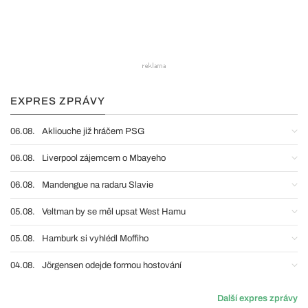
EXPRES ZPRÁVY
06.08.
Akliouche již hráčem PSG
06.08.
Liverpool zájemcem o Mbayeho
06.08.
Mandengue na radaru Slavie
05.08.
Veltman by se měl upsat West Hamu
05.08.
Hamburk si vyhlédl Moffiho
04.08.
Jörgensen odejde formou hostování
Další expres zprávy