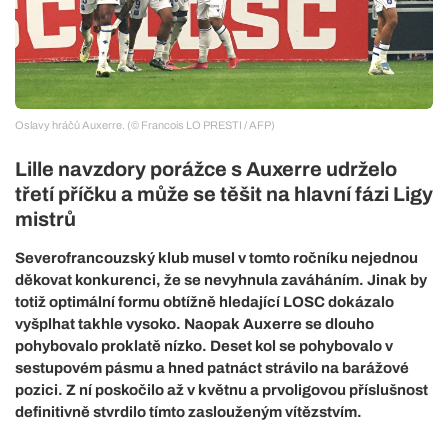
Oslavy hráčů Auxerre. (© Francois LO PRESTI / AFP)
Lille navzdory porážce s Auxerre udrželo
třetí příčku a může se těšit na hlavní fázi Ligy
mistrů
Severofrancouzský klub musel v tomto ročníku nejednou
děkovat konkurenci, že se nevyhnula zaváháním. Jinak by
totiž optimální formu obtížně hledající LOSC dokázalo
vyšplhat takhle vysoko. Naopak Auxerre se dlouho
pohybovalo proklatě nízko. Deset kol se pohybovalo v
sestupovém pásmu a hned patnáct strávilo na barážové
pozici. Z ní poskočilo až v květnu a prvoligovou příslušnost
definitivně stvrdilo tímto zaslouženým vítězstvím.