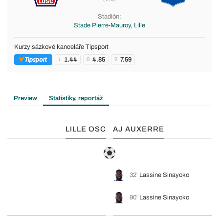
Stadión:
Stade Pierre-Mauroy, Lille
Kurzy sázkové kanceláře Tipsport
1.44
4.85
7.59
1
0
2
Preview
Statistiky, reportáž
LILLE OSC
AJ AUXERRE
32'
Lassine Sinayoko
90'
Lassine Sinayoko