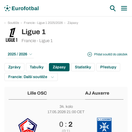
Soutěže
Francie - Ligue 1 2025/2026
Zápasy
Ligue 1
Francie - Ligue 1
2025 / 2026
Přidat soutěž do záložek
Zprávy
Tabulky
Zápasy
Statistiky
Přestupy
Francie: Další soutěže
Lille OSC
AJ Auxerre
34. kolo
17.05.2026 21:00 CET
0 :
2
(0:1)