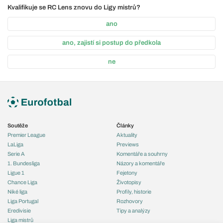
Kvalifikuje se RC Lens znovu do Ligy mistrů?
ano
ano, zajistí si postup do předkola
ne
Soutěže
Články
Premier League
Aktuality
LaLiga
Previews
Serie A
Komentáře a souhrny
1. Bundesliga
Názory a komentáře
Ligue 1
Fejetony
Chance Liga
Životopisy
Niké liga
Profily, historie
Liga Portugal
Rozhovory
Eredivisie
Tipy a analýzy
Liga mistrů