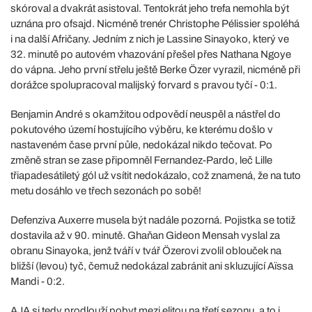
skóroval a dvakrát asistoval. Tentokrát jeho trefa nemohla být
uznána pro ofsajd. Nicméně trenér Christophe Pélissier spoléhá
i na další Afričany. Jedním z nich je Lassine Sinayoko, který ve
32. minutě po autovém vhazování přešel přes Nathana Ngoye
do vápna. Jeho první střelu ještě Berke Özer vyrazil, nicméně při
dorážce spolupracoval malijský forvard s pravou tyčí - 0:1.
Benjamin André s okamžitou odpovědí neuspěl a nástřel do
pokutového území hostujícího výběru, ke kterému došlo v
nastaveném čase první půle, nedokázal nikdo tečovat. Po
změně stran se zase připomněl Fernandez-Pardo, leč Lille
třiapadesátiletý gól už vsítit nedokázalo, což znamená, že na tuto
metu dosáhlo ve třech sezonách po sobě!
Defenziva Auxerre musela být nadále pozorná. Pojistka se totiž
dostavila až v 90. minutě. Ghaňan Gideon Mensah vyslal za
obranu Sinayoka, jenž tváří v tvář Özerovi zvolil oblouček na
bližší (levou) tyč, čemuž nedokázal zabránit ani skluzující Aïssa
Mandi - 0:2.
AJA si tedy prodlouží pobyt mezi elitou na třetí sezonu, a to i