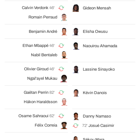
Calvin Verdonk
46'
Gideon Mensah
Romain Perraud
Benjamin André
Elisha Owusu
Ethan Mbappé
46'
Naouirou Ahamada
Nabil Bentaleb
Olivier Giroud
46'
Lassine Sinayoko
Ngal'ayel Mukau
Gaëtan Perrin
82'
Kévin Danois
Hákon Haraldsson
Osame Sahraoui
62'
Danny Namaso
Félix Correia
72'
Josué Casimir
Sékou Mara