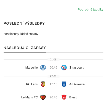
Podrobné tabulky
POSLEDNÍ VÝSLEDKY
nenalezeny žádné zápasy
NÁSLEDUJÍCÍ ZÁPASY
21.08.
Marseille
20:45
Strasbourg
22.08.
RC Lens
17:15
AJ Auxerre
Le Mans FC
20:45
Brest