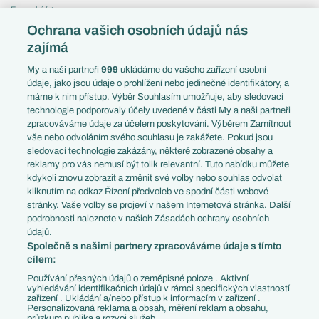
Evropská liga
Reprezentace
Konferenční liga
Česko
Ochrana vašich osobních údajů nás
Mistrovství světa
Slovensko
zajímá
Liga národů
Anglie
Francie
My a naši partneři
999
ukládáme do vašeho zařízení osobní
Témata
Itálie
údaje, jako jsou údaje o prohlížení nebo jedinečné identifikátory, a
Představení týmů MS
Německo
máme k nim přístup. Výběr Souhlasím umožňuje, aby sledovací
EuroSkauting
Španělsko
technologie podporovaly účely uvedené v části My a naši partneři
PL v kostce
Argentina
zpracováváme údaje za účelem poskytování. Výběrem Zamítnout
Evropské koeficienty
Brazílie
vše nebo odvoláním svého souhlasu je zakážete. Pokud jsou
Přestupy
sledovací technologie zakázány, některé zobrazené obsahy a
Přestupové spekulace
reklamy pro vás nemusí být tolik relevantní. Tuto nabídku můžete
Přestupy
Zranění
kdykoli znovu zobrazit a změnit své volby nebo souhlas odvolat
Zápasy
kliknutím na odkaz Řízení předvoleb ve spodní části webové
Livescore
stránky. Vaše volby se projeví v našem Internetová stránka. Další
Kluby
Tipovací soutěž
podrobnosti naleznete v našich Zásadách ochrany osobních
Arsenal FC
Fotbal TV
údajů.
Chelsea FC
Společně s našimi partnery zpracováváme údaje s tímto
Manchester United
cílem:
AC Milán
Juventus FC
Používání přesných údajů o zeměpisné poloze . Aktivní
Bayern Mnichov
vyhledávání identifikačních údajů v rámci specifických vlastností
zařízení . Ukládání a/nebo přístup k informacím v zařízení .
FC Barcelona
Personalizovaná reklama a obsah, měření reklam a obsahu,
Real Madrid
průzkum publika a rozvoj služeb .