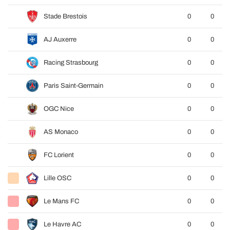
Stade Brestois
0
0
AJ Auxerre
0
0
Racing Strasbourg
0
0
Paris Saint-Germain
0
0
OGC Nice
0
0
AS Monaco
0
0
FC Lorient
0
0
Lille OSC
0
0
Le Mans FC
0
0
Le Havre AC
0
0