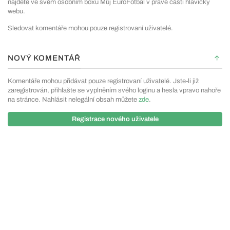
najdete ve svém osobním boxu Můj EuroFotbal v pravé části hlavičky
webu.
Sledovat komentáře mohou pouze registrovaní uživatelé.
NOVÝ KOMENTÁŘ
Komentáře mohou přidávat pouze registrovaní uživatelé. Jste-li již
zaregistrován, přihlašte se vyplněním svého loginu a hesla vpravo nahoře
na stránce. Nahlásit nelegální obsah můžete
zde
.
Registrace nového uživatele