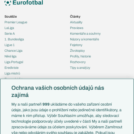
Soutěže
Články
Premier League
Aktuality
LaLiga
Previews
Serie A
Komentáře a souhrny
1. Bundesliga
Názory a komentáře
Ligue 1
Fejetony
Chance Liga
Životopisy
Niké liga
Profily, historie
Liga Portugal
Rozhovory
Eredivisie
Tipy a analýzy
Liga mistrů
Evropská liga
Reprezentace
Konferenční liga
Česko
Ochrana vašich osobních údajů nás
Mistrovství světa
Slovensko
zajímá
Liga národů
Anglie
Francie
My a naši partneři
999
ukládáme do vašeho zařízení osobní
Témata
Itálie
údaje, jako jsou údaje o prohlížení nebo jedinečné identifikátory, a
Představení týmů MS
Německo
máme k nim přístup. Výběr Souhlasím umožňuje, aby sledovací
EuroSkauting
Španělsko
technologie podporovaly účely uvedené v části My a naši partneři
PL v kostce
Argentina
zpracováváme údaje za účelem poskytování. Výběrem Zamítnout
Evropské koeficienty
Brazílie
vše nebo odvoláním svého souhlasu je zakážete. Pokud jsou