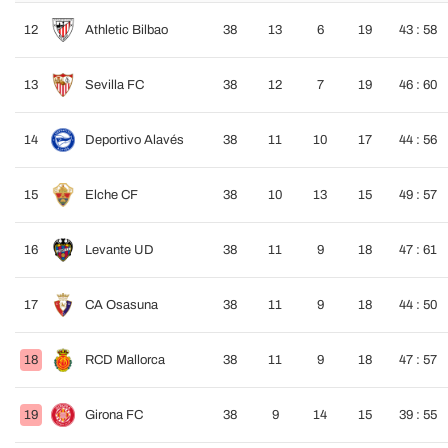
12
Athletic Bilbao
38
13
6
19
43 : 58
13
Sevilla FC
38
12
7
19
46 : 60
14
Deportivo Alavés
38
11
10
17
44 : 56
15
Elche CF
38
10
13
15
49 : 57
16
Levante UD
38
11
9
18
47 : 61
17
CA Osasuna
38
11
9
18
44 : 50
18
RCD Mallorca
38
11
9
18
47 : 57
19
Girona FC
38
9
14
15
39 : 55