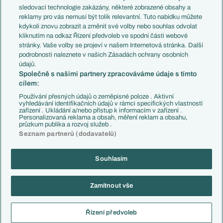
Přestupy
sledovací technologie zakázány, některé zobrazené obsahy a
Přestupové spekulace
reklamy pro vás nemusí být tolik relevantní. Tuto nabídku můžete
Přestupy
Zranění
kdykoli znovu zobrazit a změnit své volby nebo souhlas odvolat
Zápasy
kliknutím na odkaz Řízení předvoleb ve spodní části webové
Livescore
stránky. Vaše volby se projeví v našem Internetová stránka. Další
Kluby
Tipovací soutěž
podrobnosti naleznete v našich Zásadách ochrany osobních
Arsenal FC
Fotbal TV
údajů.
Chelsea FC
Společně s našimi partnery zpracováváme údaje s tímto
Manchester United
cílem:
AC Milán
Juventus FC
Používání přesných údajů o zeměpisné poloze . Aktivní
Bayern Mnichov
vyhledávání identifikačních údajů v rámci specifických vlastností
zařízení . Ukládání a/nebo přístup k informacím v zařízení .
FC Barcelona
Personalizovaná reklama a obsah, měření reklam a obsahu,
Real Madrid
průzkum publika a rozvoj služeb .
Seznam partnerů (dodavatelů)
Souhlasím
Copyright © 2001-2026 EuroFotbal.cz. Využíváme zpravodajství ČTK.
RSS
Podmínky užití
Informace o zpracování osobních údajů
Zamítnout vše
GDPR a žurnalistika
Nastavení soukromí
Kontakt
Tiráž
Řízení předvoleb