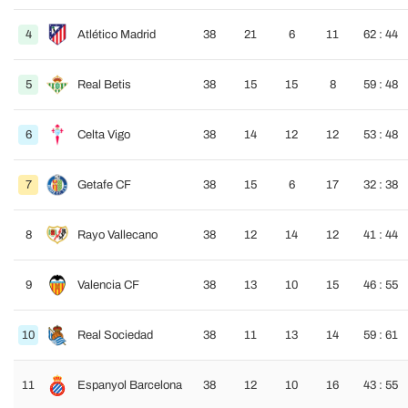
4
Atlético Madrid
38
21
6
11
62 : 44
5
Real Betis
38
15
15
8
59 : 48
6
Celta Vigo
38
14
12
12
53 : 48
7
Getafe CF
38
15
6
17
32 : 38
8
Rayo Vallecano
38
12
14
12
41 : 44
9
Valencia CF
38
13
10
15
46 : 55
10
Real Sociedad
38
11
13
14
59 : 61
11
Espanyol Barcelona
38
12
10
16
43 : 55