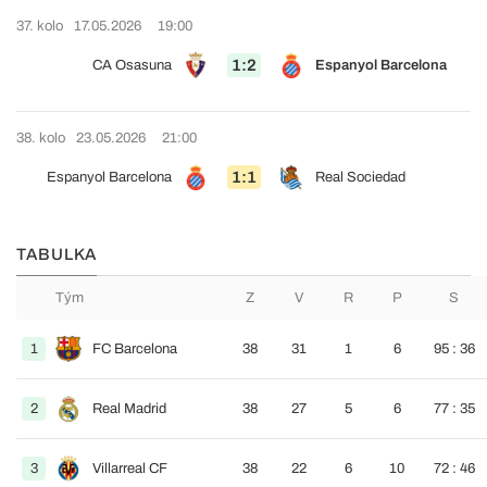
37. kolo
17.05.2026
19:00
1:2
CA Osasuna
Espanyol Barcelona
38. kolo
23.05.2026
21:00
1:1
Espanyol Barcelona
Real Sociedad
TABULKA
Tým
Z
V
R
P
S
1
FC Barcelona
38
31
1
6
95 : 36
2
Real Madrid
38
27
5
6
77 : 35
3
Villarreal CF
38
22
6
10
72 : 46