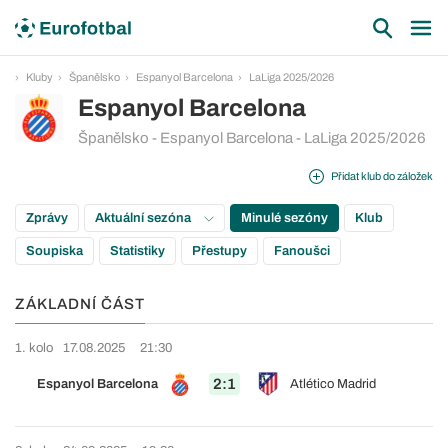
Kluby
Španělsko
Espanyol Barcelona
LaLiga 2025/2026
Espanyol Barcelona
Španělsko - Espanyol Barcelona - LaLiga 2025/2026
Přidat klub do záložek
Zprávy
Aktuální sezóna
Minulé sezóny
Klub
Soupiska
Statistiky
Přestupy
Fanoušci
ZÁKLADNÍ ČÁST
1. kolo
17.08.2025
21:30
2:1
Espanyol Barcelona
Atlético Madrid