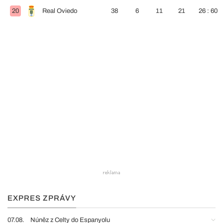
20
Real Oviedo
38
6
11
21
26 : 60
EXPRES ZPRÁVY
07.08.
Núněz z Celty do Espanyolu