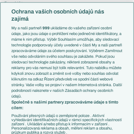
Evropská liga
Reprezentace
Konferenční liga
Česko
Ochrana vašich osobních údajů nás
Mistrovství světa
Slovensko
zajímá
Liga národů
Anglie
Francie
My a naši partneři
999
ukládáme do vašeho zařízení osobní
Témata
Itálie
údaje, jako jsou údaje o prohlížení nebo jedinečné identifikátory, a
Představení týmů MS
Německo
máme k nim přístup. Výběr Souhlasím umožňuje, aby sledovací
EuroSkauting
Španělsko
technologie podporovaly účely uvedené v části My a naši partneři
PL v kostce
Argentina
zpracováváme údaje za účelem poskytování. Výběrem Zamítnout
Evropské koeficienty
Brazílie
vše nebo odvoláním svého souhlasu je zakážete. Pokud jsou
Přestupy
sledovací technologie zakázány, některé zobrazené obsahy a
Přestupové spekulace
reklamy pro vás nemusí být tolik relevantní. Tuto nabídku můžete
Přestupy
Zranění
kdykoli znovu zobrazit a změnit své volby nebo souhlas odvolat
Zápasy
kliknutím na odkaz Řízení předvoleb ve spodní části webové
Livescore
stránky. Vaše volby se projeví v našem Internetová stránka. Další
Kluby
Tipovací soutěž
podrobnosti naleznete v našich Zásadách ochrany osobních
Arsenal FC
Fotbal TV
údajů.
Chelsea FC
Společně s našimi partnery zpracováváme údaje s tímto
Manchester United
cílem:
AC Milán
Juventus FC
Používání přesných údajů o zeměpisné poloze . Aktivní
Bayern Mnichov
vyhledávání identifikačních údajů v rámci specifických vlastností
zařízení . Ukládání a/nebo přístup k informacím v zařízení .
FC Barcelona
Personalizovaná reklama a obsah, měření reklam a obsahu,
Real Madrid
průzkum publika a rozvoj služeb .