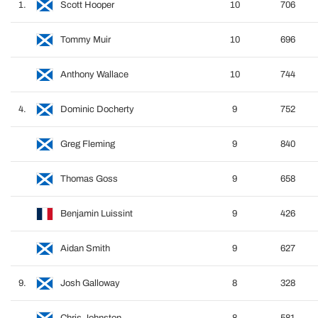
1.
Scott Hooper
10
706
Tommy Muir
10
696
Anthony Wallace
10
744
4.
Dominic Docherty
9
752
Greg Fleming
9
840
Thomas Goss
9
658
Benjamin Luissint
9
426
Aidan Smith
9
627
9.
Josh Galloway
8
328