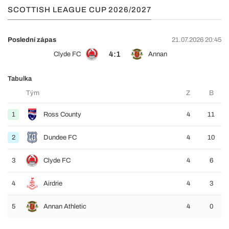
SCOTTISH LEAGUE CUP 2026/2027
Poslední zápas
21.07.2026 20:45
4:1
Clyde FC
Annan
Tabulka
Tým
Z
B
1
Ross County
4
11
2
Dundee FC
4
10
3
Clyde FC
4
6
4
Airdrie
4
3
5
Annan Athletic
4
0