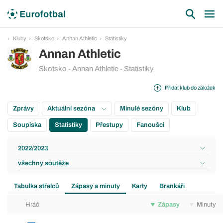
Kluby
Skotsko
Annan Athletic
Statistiky
Annan Athletic
Skotsko - Annan Athletic - Statistiky
Přidat klub do záložek
Zprávy
Aktuální sezóna
Minulé sezóny
Klub
Soupiska
Statistiky
Přestupy
Fanoušci
2022/2023
všechny soutěže
Tabulka střelců
Zápasy a minuty
Karty
Brankáři
Hráč
Zápasy
Minuty