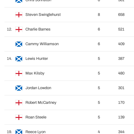
Chris Johnston
8
581
Steven Swinglehurst
8
658
12.
Charlie Barnes
6
521
Cammy Williamson
6
409
14.
Lewis Hunter
5
387
Max Kilsby
5
480
Jordan Lowdon
5
301
Robert McCartney
5
170
Roan Steele
5
139
19.
Reece Lyon
4
344