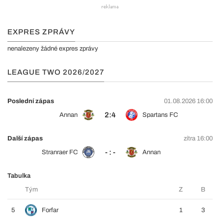
EXPRES ZPRÁVY
nenalezeny žádné expres zprávy
LEAGUE TWO 2026/2027
Poslední zápas
01.08.2026 16:00
2:4
Annan
Spartans FC
Další zápas
zítra 16:00
- : -
Stranraer FC
Annan
Tabulka
Tým
Z
B
5
Forfar
1
3