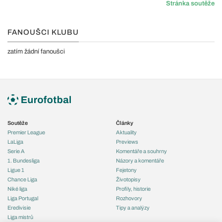
Stránka soutěže
FANOUŠCI KLUBU
zatím žádní fanoušci
Soutěže
Články
Premier League
Aktuality
LaLiga
Previews
Serie A
Komentáře a souhrny
1. Bundesliga
Názory a komentáře
Ligue 1
Fejetony
Chance Liga
Životopisy
Niké liga
Profily, historie
Liga Portugal
Rozhovory
Eredivisie
Tipy a analýzy
Liga mistrů