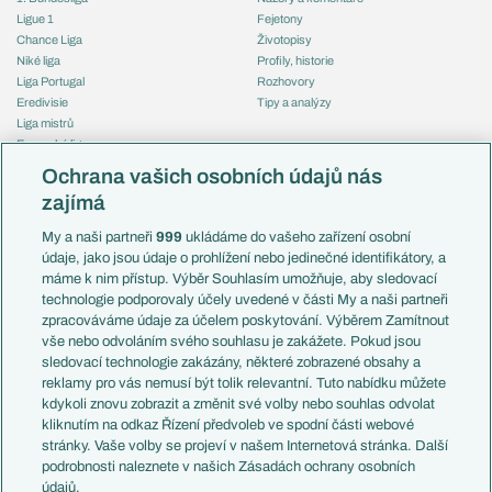
Ligue 1
Fejetony
Chance Liga
Životopisy
Niké liga
Profily, historie
Liga Portugal
Rozhovory
Eredivisie
Tipy a analýzy
Liga mistrů
Evropská liga
Reprezentace
Konferenční liga
Česko
Ochrana vašich osobních údajů nás
Mistrovství světa
Slovensko
zajímá
Liga národů
Anglie
Francie
My a naši partneři
999
ukládáme do vašeho zařízení osobní
Témata
Itálie
údaje, jako jsou údaje o prohlížení nebo jedinečné identifikátory, a
Představení týmů MS
Německo
máme k nim přístup. Výběr Souhlasím umožňuje, aby sledovací
EuroSkauting
Španělsko
technologie podporovaly účely uvedené v části My a naši partneři
PL v kostce
Argentina
zpracováváme údaje za účelem poskytování. Výběrem Zamítnout
Evropské koeficienty
Brazílie
vše nebo odvoláním svého souhlasu je zakážete. Pokud jsou
Přestupy
sledovací technologie zakázány, některé zobrazené obsahy a
Přestupové spekulace
reklamy pro vás nemusí být tolik relevantní. Tuto nabídku můžete
Přestupy
Zranění
kdykoli znovu zobrazit a změnit své volby nebo souhlas odvolat
Zápasy
kliknutím na odkaz Řízení předvoleb ve spodní části webové
Livescore
stránky. Vaše volby se projeví v našem Internetová stránka. Další
Kluby
Tipovací soutěž
podrobnosti naleznete v našich Zásadách ochrany osobních
Arsenal FC
Fotbal TV
údajů.
Chelsea FC