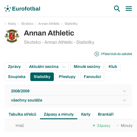
Kluby
Skotsko
Annan Athletic
Statistiky
Annan Athletic
Skotsko - Annan Athletic - Statistiky
Přidat klub do záložek
Zprávy
Aktuální sezóna
Minulé sezóny
Klub
Soupiska
Statistiky
Přestupy
Fanoušci
2008/2009
všechny soutěže
Tabulka střelců
Zápasy a minuty
Karty
Brankáři
Hráč
Zápasy
Minuty