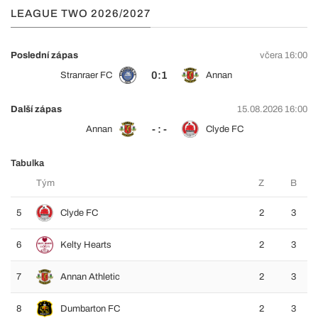
LEAGUE TWO 2026/2027
Poslední zápas
včera 16:00
0:1
Stranraer FC
Annan
Další zápas
15.08.2026 16:00
- : -
Annan
Clyde FC
Tabulka
Tým
Z
B
5
Clyde FC
2
3
6
Kelty Hearts
2
3
7
Annan Athletic
2
3
8
Dumbarton FC
2
3