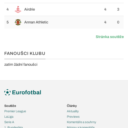
4
Airdrie
4
3
5
Annan Athletic
4
0
Stránka soutěže
FANOUŠCI KLUBU
zatím žádní fanoušci
Soutěže
Články
Premier League
Aktuality
LaLiga
Previews
Serie A
Komentáře a souhrny
1. Bundesliga
Názory a komentáře