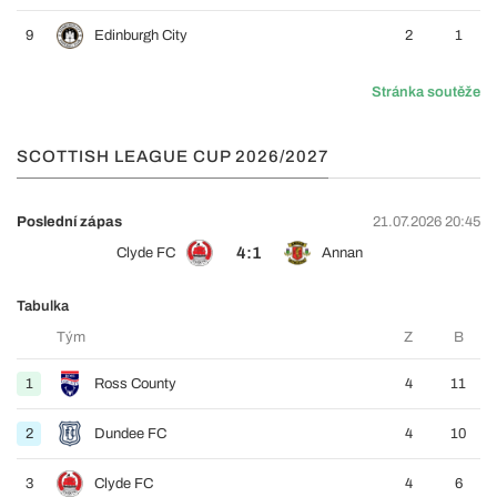
9
Edinburgh City
2
1
Stránka soutěže
SCOTTISH LEAGUE CUP 2026/2027
Poslední zápas
21.07.2026 20:45
4:1
Clyde FC
Annan
Tabulka
Tým
Z
B
1
Ross County
4
11
2
Dundee FC
4
10
3
Clyde FC
4
6