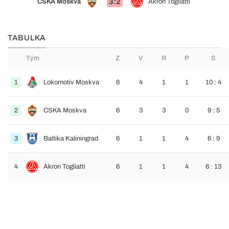
3:2
CSKA Moskva
Akron Togliatti
TABULKA
Tým
Z
V
R
P
S
1
Lokomotiv Moskva
6
4
1
1
10 : 4
2
CSKA Moskva
6
3
3
0
9 : 5
3
Baltika Kaliningrad
6
1
1
4
6 : 9
4
Akron Togliatti
6
1
1
4
6 : 13