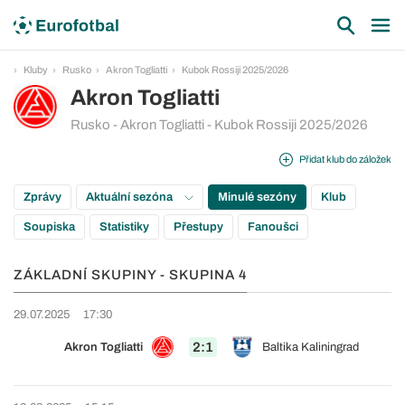
Kluby
Rusko
Akron Togliatti
Kubok Rossiji 2025/2026
Akron Togliatti
Rusko - Akron Togliatti - Kubok Rossiji 2025/2026
Přidat klub do záložek
Zprávy
Aktuální sezóna
Minulé sezóny
Klub
Soupiska
Statistiky
Přestupy
Fanoušci
ZÁKLADNÍ SKUPINY - SKUPINA 4
29.07.2025
17:30
2:1
Akron Togliatti
Baltika Kaliningrad