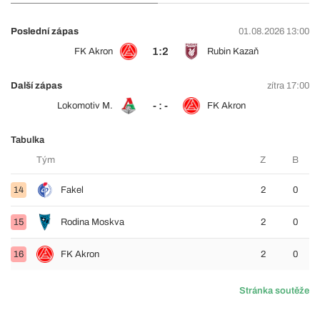
Poslední zápas
01.08.2026 13:00
1:2
FK Akron
Rubin Kazaň
Další zápas
zítra 17:00
- : -
Lokomotiv M.
FK Akron
Tabulka
Tým
Z
B
14
Fakel
2
0
15
Rodina Moskva
2
0
16
FK Akron
2
0
Stránka soutěže