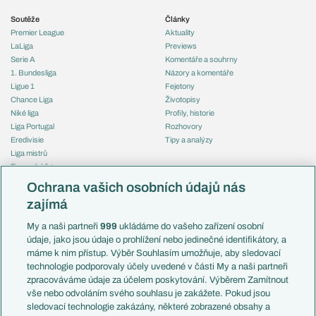
Soutěže
Články
Premier League
Aktuality
LaLiga
Previews
Serie A
Komentáře a souhrny
1. Bundesliga
Názory a komentáře
Ligue 1
Fejetony
Chance Liga
Životopisy
Niké liga
Profily, historie
Liga Portugal
Rozhovory
Eredivisie
Tipy a analýzy
Liga mistrů
Evropská liga
Reprezentace
Konferenční liga
Česko
Ochrana vašich osobních údajů nás
Mistrovství světa
Slovensko
zajímá
Liga národů
Anglie
Francie
My a naši partneři
999
ukládáme do vašeho zařízení osobní
Témata
Itálie
údaje, jako jsou údaje o prohlížení nebo jedinečné identifikátory, a
Představení týmů MS
Německo
máme k nim přístup. Výběr Souhlasím umožňuje, aby sledovací
EuroSkauting
Španělsko
technologie podporovaly účely uvedené v části My a naši partneři
PL v kostce
Argentina
zpracováváme údaje za účelem poskytování. Výběrem Zamítnout
Evropské koeficienty
Brazílie
vše nebo odvoláním svého souhlasu je zakážete. Pokud jsou
Přestupy
sledovací technologie zakázány, některé zobrazené obsahy a