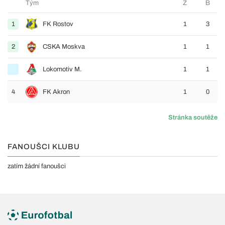
Tým
Z
B
1
FK Rostov
1
3
2
CSKA Moskva
1
1
Lokomotiv M.
1
1
4
FK Akron
1
0
Stránka soutěže
FANOUŠCI KLUBU
zatím žádní fanoušci