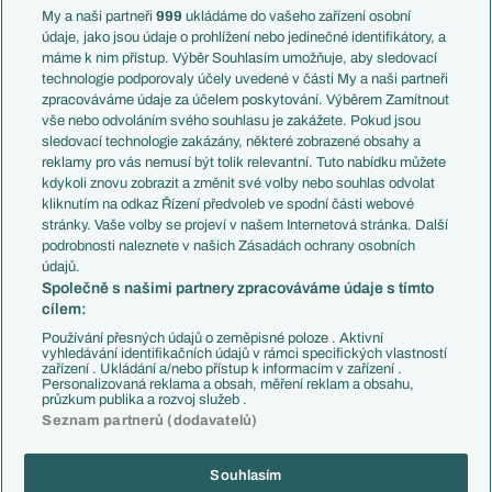
Francie
My a naši partneři
999
ukládáme do vašeho zařízení osobní
Témata
Itálie
údaje, jako jsou údaje o prohlížení nebo jedinečné identifikátory, a
Představení týmů MS
Německo
máme k nim přístup. Výběr Souhlasím umožňuje, aby sledovací
EuroSkauting
Španělsko
technologie podporovaly účely uvedené v části My a naši partneři
PL v kostce
Argentina
zpracováváme údaje za účelem poskytování. Výběrem Zamítnout
Evropské koeficienty
Brazílie
vše nebo odvoláním svého souhlasu je zakážete. Pokud jsou
Přestupy
sledovací technologie zakázány, některé zobrazené obsahy a
Přestupové spekulace
reklamy pro vás nemusí být tolik relevantní. Tuto nabídku můžete
Přestupy
Zranění
kdykoli znovu zobrazit a změnit své volby nebo souhlas odvolat
Zápasy
kliknutím na odkaz Řízení předvoleb ve spodní části webové
Livescore
stránky. Vaše volby se projeví v našem Internetová stránka. Další
Kluby
Tipovací soutěž
podrobnosti naleznete v našich Zásadách ochrany osobních
Arsenal FC
Fotbal TV
údajů.
Chelsea FC
Společně s našimi partnery zpracováváme údaje s tímto
Manchester United
cílem:
AC Milán
Juventus FC
Používání přesných údajů o zeměpisné poloze . Aktivní
Bayern Mnichov
vyhledávání identifikačních údajů v rámci specifických vlastností
zařízení . Ukládání a/nebo přístup k informacím v zařízení .
FC Barcelona
Personalizovaná reklama a obsah, měření reklam a obsahu,
Real Madrid
průzkum publika a rozvoj služeb .
Seznam partnerů (dodavatelů)
Souhlasím