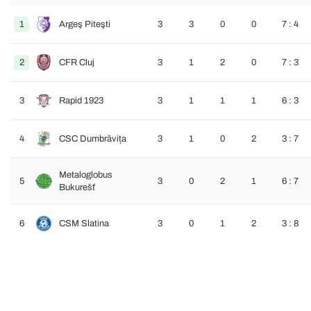
1
Argeş Piteşti
3
3
0
0
7 : 4
2
CFR Cluj
3
1
2
0
7 : 3
3
Rapid 1923
3
1
1
1
6 : 3
4
CSC Dumbrăvița
3
1
0
2
3 : 7
Metaloglobus
5
3
0
2
1
6 : 7
Bukurešť
6
CSM Slatina
3
0
1
2
3 : 8