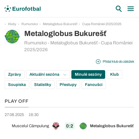
Kluby
Rumunsko
Metaloglobus Bukurešť
Cupa României 2025/2026
Metaloglobus Bukurešť
Rumunsko - Metaloglobus Bukurešť - Cupa României
2025/2026
Přidat klub do záložek
Zprávy
Aktuální sezóna
Minulé sezóny
Klub
Soupiska
Statistiky
Přestupy
Fanoušci
PLAY OFF
27.08.2025
16:30
0:2
Muscelul Câmpulung
Metaloglobus Bukurešť