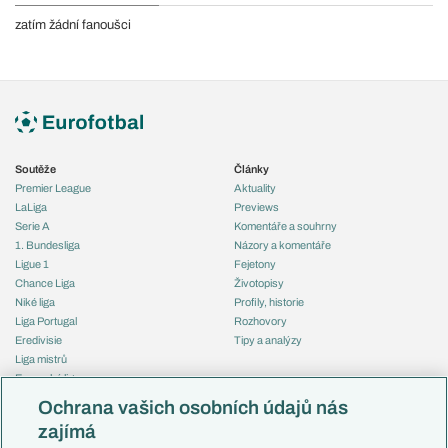
zatím žádní fanoušci
Soutěže
Články
Premier League
Aktuality
LaLiga
Previews
Serie A
Komentáře a souhrny
1. Bundesliga
Názory a komentáře
Ligue 1
Fejetony
Chance Liga
Životopisy
Niké liga
Profily, historie
Liga Portugal
Rozhovory
Eredivisie
Tipy a analýzy
Liga mistrů
Evropská liga
Reprezentace
Konferenční liga
Česko
Ochrana vašich osobních údajů nás
Mistrovství světa
Slovensko
zajímá
Liga národů
Anglie