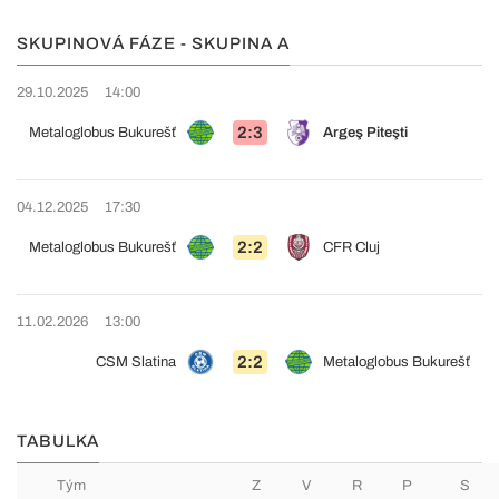
SKUPINOVÁ FÁZE - SKUPINA A
29.10.2025
14:00
2:3
Metaloglobus Bukurešť
Argeş Piteşti
04.12.2025
17:30
2:2
Metaloglobus Bukurešť
CFR Cluj
11.02.2026
13:00
2:2
CSM Slatina
Metaloglobus Bukurešť
TABULKA
Tým
Z
V
R
P
S