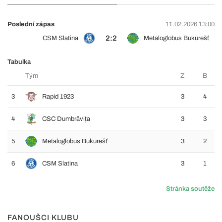
Poslední zápas
11.02.2026 13:00
2:2
CSM Slatina
Metaloglobus Bukurešť
Tabulka
Tým
Z
B
3
Rapid 1923
3
4
4
CSC Dumbrăvița
3
3
5
Metaloglobus Bukurešť
3
2
6
CSM Slatina
3
1
Stránka soutěže
FANOUŠCI KLUBU