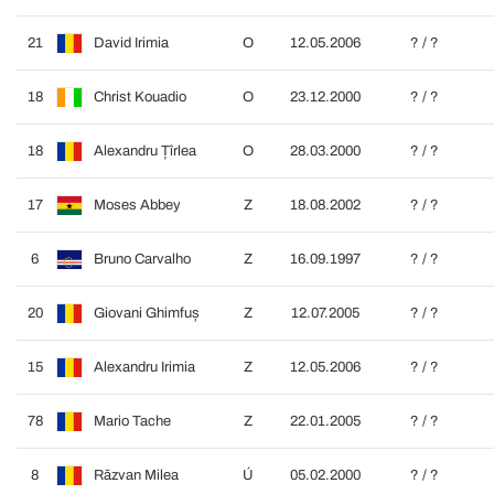
21
David Irimia
O
12.05.2006
? / ?
18
Christ Kouadio
O
23.12.2000
? / ?
18
Alexandru Țîrlea
O
28.03.2000
? / ?
17
Moses Abbey
Z
18.08.2002
? / ?
6
Bruno Carvalho
Z
16.09.1997
? / ?
20
Giovani Ghimfuș
Z
12.07.2005
? / ?
15
Alexandru Irimia
Z
12.05.2006
? / ?
78
Mario Tache
Z
22.01.2005
? / ?
8
Răzvan Milea
Ú
05.02.2000
? / ?