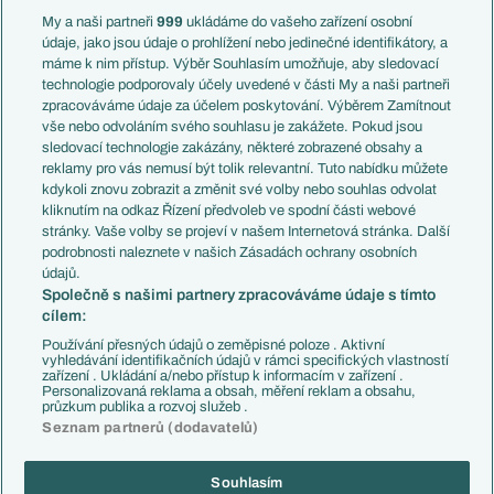
Francie
My a naši partneři
999
ukládáme do vašeho zařízení osobní
Témata
Itálie
údaje, jako jsou údaje o prohlížení nebo jedinečné identifikátory, a
Představení týmů MS
Německo
máme k nim přístup. Výběr Souhlasím umožňuje, aby sledovací
EuroSkauting
Španělsko
technologie podporovaly účely uvedené v části My a naši partneři
PL v kostce
Argentina
zpracováváme údaje za účelem poskytování. Výběrem Zamítnout
Evropské koeficienty
Brazílie
vše nebo odvoláním svého souhlasu je zakážete. Pokud jsou
Přestupy
sledovací technologie zakázány, některé zobrazené obsahy a
Přestupové spekulace
reklamy pro vás nemusí být tolik relevantní. Tuto nabídku můžete
Přestupy
Zranění
kdykoli znovu zobrazit a změnit své volby nebo souhlas odvolat
Zápasy
kliknutím na odkaz Řízení předvoleb ve spodní části webové
Livescore
stránky. Vaše volby se projeví v našem Internetová stránka. Další
Kluby
Tipovací soutěž
podrobnosti naleznete v našich Zásadách ochrany osobních
Arsenal FC
Fotbal TV
údajů.
Chelsea FC
Společně s našimi partnery zpracováváme údaje s tímto
Manchester United
cílem:
AC Milán
Juventus FC
Používání přesných údajů o zeměpisné poloze . Aktivní
Bayern Mnichov
vyhledávání identifikačních údajů v rámci specifických vlastností
zařízení . Ukládání a/nebo přístup k informacím v zařízení .
FC Barcelona
Personalizovaná reklama a obsah, měření reklam a obsahu,
Real Madrid
průzkum publika a rozvoj služeb .
Seznam partnerů (dodavatelů)
Souhlasím