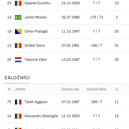
23
Gabriel Dumitru
14.10.2005
? / ?
13
12
Júnior Morais
22.07.1986
176 / 73
2
19
Omar Pašagić
11.10.1997
? / ?
20
13
Andrei Sava
07.05.1991
185 / ?
31
24
Yassine Zakir
13.03.1997
? / ?
33
ZÁLOŽNÍCI
#
Jméno
Datum nar.
Výška/Váha
Z
75
Tarek Aggoun
27.10.1997
189 / ?
11
14
Alexandru Gheorghe
12.10.2002
? / ?
15