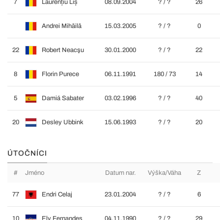
7
Laurențiu Liș
08.09.2004
? / ?
26
Andrei Mihăilă
15.03.2005
? / ?
0
22
Robert Neacşu
30.01.2000
? / ?
22
8
Florin Purece
06.11.1991
180 / 73
14
5
Damiá Sabater
03.02.1996
? / ?
40
20
Desley Ubbink
15.06.1993
? / ?
20
ÚTOČNÍCI
#
Jméno
Datum nar.
Výška/Váha
Z
77
Endri Celaj
23.01.2004
? / ?
6
10
Ely Fernandes
04.11.1990
? / ?
29