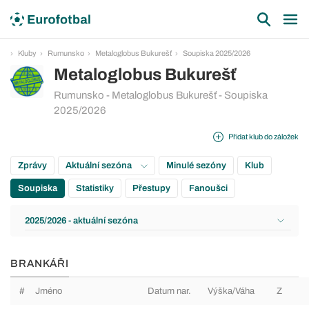
Kluby
Rumunsko
Metaloglobus Bukurešť
Soupiska 2025/2026
Metaloglobus Bukurešť
Rumunsko - Metaloglobus Bukurešť - Soupiska
2025/2026
Přidat klub do záložek
Zprávy
Aktuální sezóna
Minulé sezóny
Klub
Soupiska
Statistiky
Přestupy
Fanoušci
2025/2026 - aktuální sezóna
BRANKÁŘI
#
Jméno
Datum nar.
Výška/Váha
Z