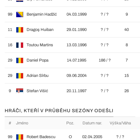
99
Benjamin Hadžić
04.03.1999
? / ?
9
11
Dragoş Huiban
29.01.1990
? / ?
40
16
Toutou Martins
13.03.1996
? / ?
8
29
Daniel Popa
14.07.1995
186 / ?
7
29
Adrian Sîrbu
09.06.2004
? / ?
15
9
Stefan Višić
20.11.1997
? / ?
26
HRÁČI, KTEŘÍ V PRŮBĚHU SEZÓNY ODEŠLI
#
Jméno
Poz.
Datum nar.
Výška/Váha
99
Robert Badescu
O
02.04.2005
? / ?