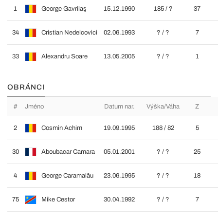
1
George Gavrilaş
15.12.1990
185 / ?
37
34
Cristian Nedelcovici
02.06.1993
? / ?
7
33
Alexandru Soare
13.05.2005
? / ?
1
OBRÁNCI
#
Jméno
Datum nar.
Výška/Váha
Z
2
Cosmin Achim
19.09.1995
188 / 82
5
30
Aboubacar Camara
05.01.2001
? / ?
25
4
George Caramalău
23.06.1995
? / ?
18
75
Mike Cestor
30.04.1992
? / ?
7