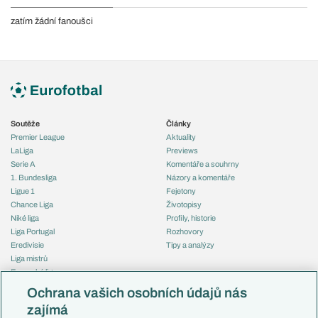
zatím žádní fanoušci
Soutěže
Články
Premier League
Aktuality
LaLiga
Previews
Serie A
Komentáře a souhrny
1. Bundesliga
Názory a komentáře
Ligue 1
Fejetony
Chance Liga
Životopisy
Niké liga
Profily, historie
Liga Portugal
Rozhovory
Eredivisie
Tipy a analýzy
Liga mistrů
Evropská liga
Reprezentace
Konferenční liga
Česko
Ochrana vašich osobních údajů nás
Mistrovství světa
Slovensko
zajímá
Liga národů
Anglie