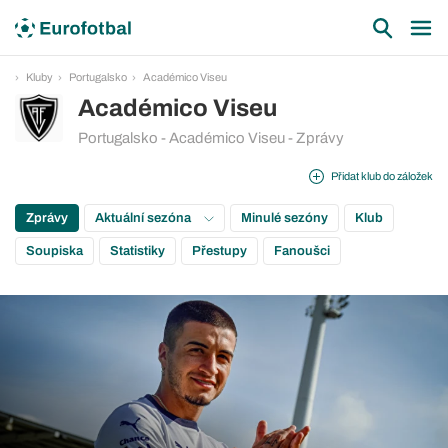
Kluby
Portugalsko
Académico Viseu
Académico Viseu
Portugalsko - Académico Viseu - Zprávy
Přidat klub do záložek
Zprávy
Aktuální sezóna
Minulé sezóny
Klub
Soupiska
Statistiky
Přestupy
Fanoušci