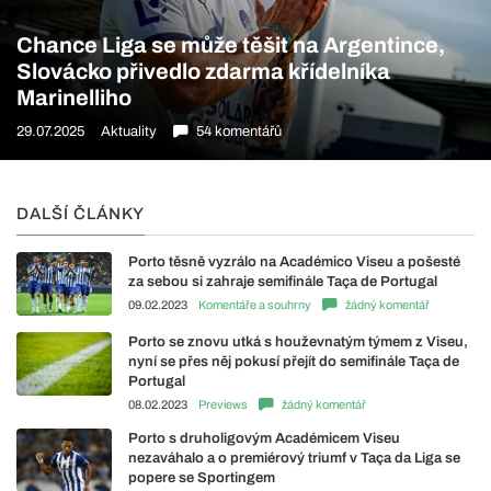
Chance Liga se může těšit na Argentince,
Slovácko přivedlo zdarma křídelníka
Marinelliho
29.07.2025
Aktuality
54 komentářů
DALŠÍ ČLÁNKY
Porto těsně vyzrálo na Académico Viseu a pošesté
za sebou si zahraje semifinále Taça de Portugal
09.02.2023
Komentáře a souhrny
žádný komentář
Porto se znovu utká s houževnatým týmem z Viseu,
nyní se přes něj pokusí přejít do semifinále Taça de
Portugal
08.02.2023
Previews
žádný komentář
Porto s druholigovým Académicem Viseu
nezaváhalo a o premiérový triumf v Taça da Liga se
popere se Sportingem