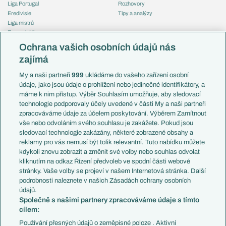
Liga Portugal
Rozhovory
Eredivisie
Tipy a analýzy
Liga mistrů
Evropská liga
Reprezentace
Konferenční liga
Česko
Ochrana vašich osobních údajů nás
Mistrovství světa
Slovensko
zajímá
Liga národů
Anglie
Francie
My a naši partneři
999
ukládáme do vašeho zařízení osobní
Témata
Itálie
údaje, jako jsou údaje o prohlížení nebo jedinečné identifikátory, a
Představení týmů MS
Německo
máme k nim přístup. Výběr Souhlasím umožňuje, aby sledovací
EuroSkauting
Španělsko
technologie podporovaly účely uvedené v části My a naši partneři
PL v kostce
Argentina
zpracováváme údaje za účelem poskytování. Výběrem Zamítnout
Evropské koeficienty
Brazílie
vše nebo odvoláním svého souhlasu je zakážete. Pokud jsou
Přestupy
sledovací technologie zakázány, některé zobrazené obsahy a
Přestupové spekulace
reklamy pro vás nemusí být tolik relevantní. Tuto nabídku můžete
Přestupy
Zranění
kdykoli znovu zobrazit a změnit své volby nebo souhlas odvolat
Zápasy
kliknutím na odkaz Řízení předvoleb ve spodní části webové
Livescore
stránky. Vaše volby se projeví v našem Internetová stránka. Další
Kluby
Tipovací soutěž
podrobnosti naleznete v našich Zásadách ochrany osobních
Arsenal FC
Fotbal TV
údajů.
Chelsea FC
Společně s našimi partnery zpracováváme údaje s tímto
Manchester United
cílem:
AC Milán
Juventus FC
Používání přesných údajů o zeměpisné poloze . Aktivní