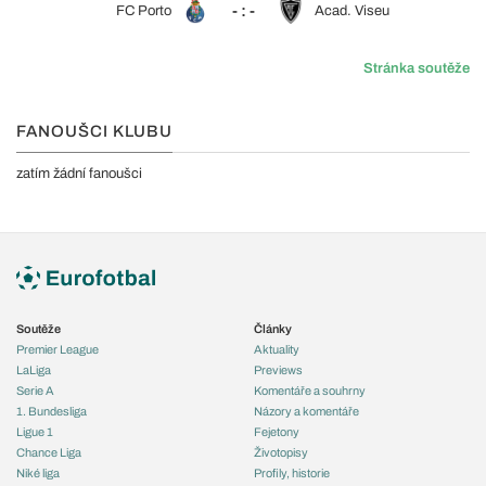
- : -
FC Porto
Acad. Viseu
Stránka soutěže
FANOUŠCI KLUBU
zatím žádní fanoušci
Soutěže
Články
Premier League
Aktuality
LaLiga
Previews
Serie A
Komentáře a souhrny
1. Bundesliga
Názory a komentáře
Ligue 1
Fejetony
Chance Liga
Životopisy
Niké liga
Profily, historie