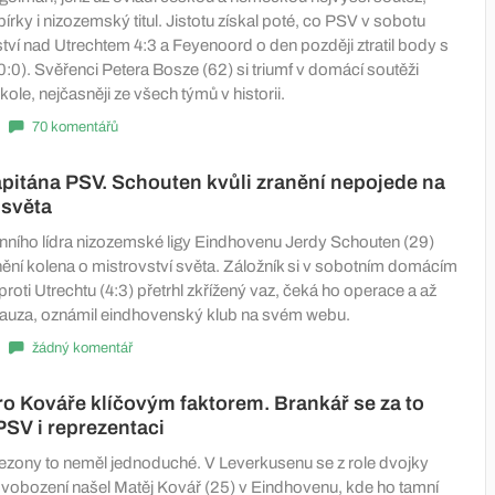
bírky i nizozemský titul. Jistotu získal poté, co PSV v sobotu
tví nad Utrechtem 4:3 a Feyenoord o den později ztratil body s
0). Svěřenci Petera Bosze (62) si triumf v domácí soutěži
9. kole, nejčasněji ze všech týmů v historii.
70 komentářů
pitána PSV. Schouten kvůli zranění nepojede na
 světa
nního lídra nizozemské ligy Eindhovenu Jerdy Schouten (29)
anění kolena o mistrovství světa. Záložník si v sobotním domácím
proti Utrechtu (4:3) přetrhl zkřížený vaz, čeká ho operace a až
pauza, oznámil eindhovenský klub na svém webu.
žádný komentář
ro Kováře klíčovým faktorem. Brankář se za to
SV i reprezentaci
ezony to neměl jednoduché. V Leverkusenu se z role dvojky
vobození našel Matěj Kovář (25) v Eindhovenu, kde ho tamní