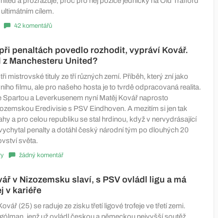
ted a prozrazuje, proč pro něj pozice jedničky na Old Trafford
ultimátním cílem.
42 komentářů
při penaltách povedlo rozhodit, vypráví Kovář.
l z Manchesteru United?
ři mistrovské tituly ze tří různých zemí. Příběh, který zní jako
ího filmu, ale pro našeho hosta je to tvrdě odpracovaná realita.
e Spartou a Leverkusenem nyní Matěj Kovář naprosto
ozemskou Eredivisie s PSV Eindhoven. A mezitím si jen tak
hy a pro celou republiku se stal hrdinou, když v nervydrásající
 vychytal penalty a dotáhl český národní tým po dlouhých 20
ovství světa.
ry
žádný komentář
ř v Nizozemsku slaví, s PSV ovládl ligu a má
j v kariéře
vář (25) se raduje ze zisku třetí ligové trofeje ve třetí zemi.
gólman, jenž už ovládl českou a německou nejvyšší soutěž,