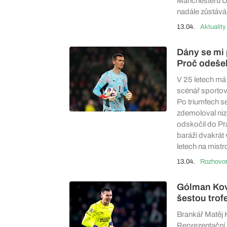
Manchesteru Uni
nadále zůstává 
13.04.
Aktuality
Dány se mi 
Proč odeše
V 25 letech má t
scénář sportovn
Po triumfech s
zdemoloval niz
odskočil do Pra
baráži dvakrát
letech na mistr
13.04.
Rozhovo
Gólman Ková
šestou trofe
Brankář Matěj Ko
Reprezentační 