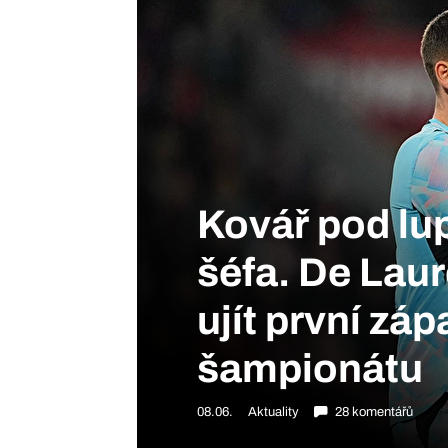
Kovář pod lu
šéfa. De Laur
ujít první zá
šampionátu
08.06.
Aktuality
28 komentářů