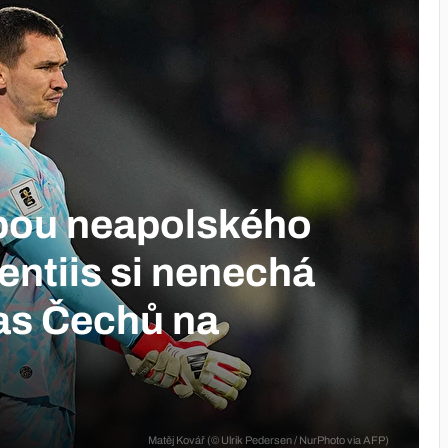
pou neapolského
entiis si nenechá
pas Čechů na
Matěj Kovář (© Ulrik Pedersen / NurPhoto via AFP)