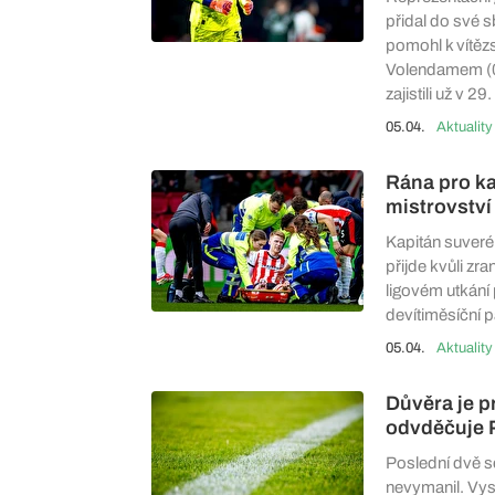
přidal do své s
pomohl k vítězs
Volendamem (0:
zajistili už v 2
05.04.
Aktuality
Rána pro ka
mistrovství
Kapitán suveré
přijde kvůli zr
ligovém utkání 
devítiměsíční 
05.04.
Aktuality
Důvěra je p
odvděčuje P
Poslední dvě s
nevymanil. Vys