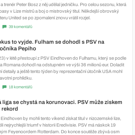
 trenér Peter Bosz z něj udělal jedničku. Pro celou sezonu, která
sy v Lize mistrů a boj o mistrovský titul. Někdejší obrovský
eru United se po zpomalení znovu vrátil rozjel.
39 komentářů
kus to vyjde. Fulham se dohodl s PSV na
točníka Pepiho
23) v létě přestoupí z PSV Eindhoven do Fulhamu, který se podle
zia Romana dohodl na odstupném ve výši 36 milionů eur. Doladit
í detaily a ještě tento týden by reprezentační útočník USA mohl
avotní prohlídku.
18 komentářů
 liga se chystá na korunovaci. PSV může ziskem
t rekord
Eindhoven by mohli tento víkend získat titul v nizozemské lize,
tili nejrychlejší triumf v historii Eredivisie. PSV má náskok 19
hým Feyenoordem Rotterdam. Do konce soutěže zbývá osm