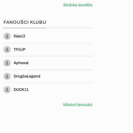
Stránka soutěže
FANOUŠCI KLUBU
fiala13
TFILIP
Aphexat
DrogbaLegend
DUCK11
Všichni fanoušci