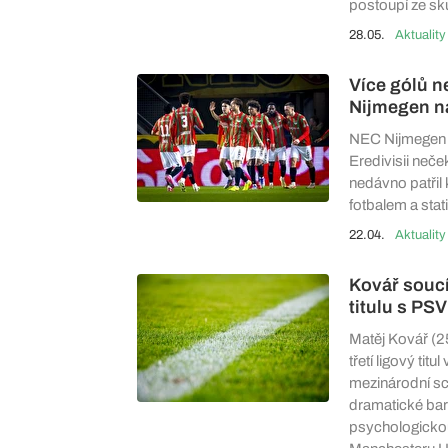
postoupí ze sk
28.05.
Aktuality
Více gólů ne
Nijmegen na
NEC Nijmegen p
Eredivisii neče
nedávno patřil 
fotbalem a sta
22.04.
Aktuality
Kovář soucí
titulu s PSV
Matěj Kovář (2
třetí ligový tit
mezinárodní sc
dramatické bará
psychologickou 