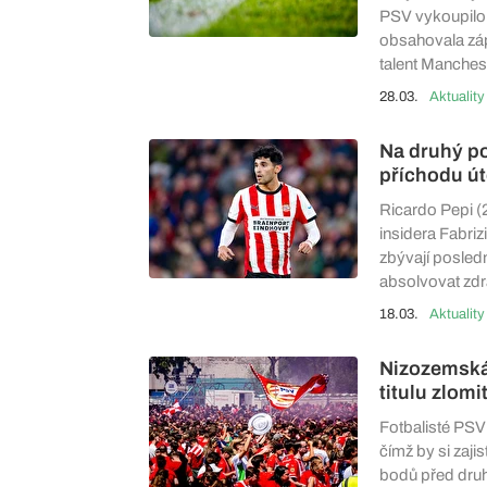
PSV vykoupilo a
obsahovala zápa
talent Manchest
28.03.
Aktuality
Na druhý po
příchodu ú
Ricardo Pepi (
insidera Fabri
zbývají posledn
absolvovat zdr
18.03.
Aktuality
Nizozemská
titulu zlomi
Fotbalisté PSV 
čímž by si zajis
bodů před dru