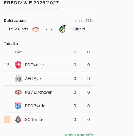
EREDIVISIE 2026/2027
Další zápas
dnes 20:00
- : -
PSV Eindh.
F. Sittard
Tabulka
Tým
Z
B
12
FC Twente
0
0
AFC Ajax
0
0
PSV Eindhoven
0
0
PEC Zwolle
0
0
SC Telstar
0
0
Stránka soutěže