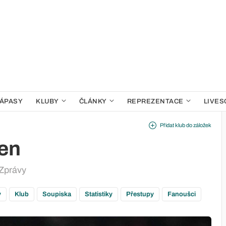
ÁPASY
KLUBY
ČLÁNKY
REPREZENTACE
LIVES
Přidat klub do záložek
en
Zprávy
y
Klub
Soupiska
Statistiky
Přestupy
Fanoušci