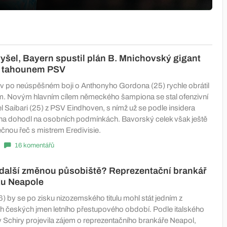
šel, Bayern spustil plán B. Mnichovský gigant
s tahounem PSV
 po neúspěšném boji o Anthonyho Gordona (25) rychle obrátil
m. Novým hlavním cílem německého šampiona se stal ofenzivní
l Saibari (25) z PSV Eindhoven, s nímž už se podle insidera
a dohodl na osobních podmínkách. Bavorský celek však ještě
ečnou řeč s mistrem Eredivisie.
16 komentářů
 další změnou působiště? Reprezentační brankář
ku Neapole
) by se po zisku nizozemského titulu mohl stát jedním z
ch českých jmen letního přestupového období. Podle italského
y Schiry projevila zájem o reprezentačního brankáře Neapol,