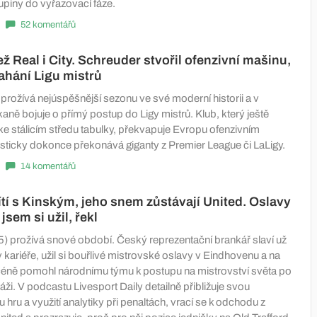
upiny do vyřazovací fáze.
52 komentářů
ž Real i City. Schreuder stvořil ofenzivní mašinu,
hání Ligu mistrů
rožívá nejúspěšnější sezonu ve své moderní historii a v
kaně bojuje o přímý postup do Ligy mistrů. Klub, který ještě
ke stálicím středu tabulky, překvapuje Evropu ofenzivním
tisticky dokonce překonává giganty z Premier League či LaLigy.
14 komentářů
tí s Kinským, jeho snem zůstávají United. Oslavy
 jsem si užil, řekl
5) prožívá snové období. Český reprezentační brankář slaví už
ul v kariéře, užil si bouřlivé mistrovské oslavy v Eindhovenu a na
éně pomohl národnímu týmu k postupu na mistrovství světa po
ži. V podcastu Livesport Daily detailně přibližuje svou
hru a využití analytiky při penaltách, vrací se k odchodu z