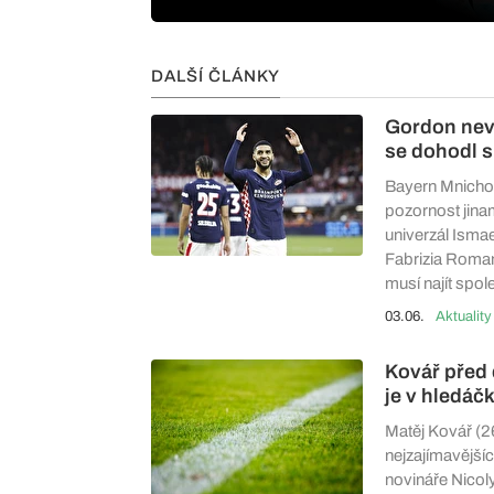
DALŠÍ ČLÁNKY
Gordon nevy
se dohodl 
Bayern Mnichov
pozornost jina
univerzál Ismae
Fabrizia Roman
musí najít spol
03.06.
Aktuality
Kovář před
je v hledáč
Matěj Kovář (26
nejzajímavější
novináře Nicol