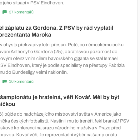
je jeho situaci v PSV Eindhoven.
37 komentářů
l záplatu za Gordona. Z PSV by rád vyplatil
prezentanta Maroka
 chystá překvapivý letní přesun. Poté, co německému celku
vání Anthonyho Gordona (25), obrátil svou pozornost do
vým ofenzivním cílem bavorského giganta se stal Ismael
PSV Eindhoven, který je podle specialisty na přestupy Fabrizia
u do Bundesligy velmi nakloněn.
10 komentářů
šampionátu je hratelná, věří Kovář. Měl by být
ničkou
6) půjde do nadcházejícího mistrovství světa v Americe jako
čka českých fotbalistů. Nastínili mu to trenéři, řekl brankář PSV
iskové konferenci na srazu národního mužstva v Praze před
pravou. Kovář věří, že reprezentační výběr na šampionátu