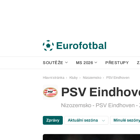
SOUTĚŽE
MS 2026
PŘESTUPY
Z
Hlavní stránka
Kluby
Nizozemsko
PSV Eindhoven
PSV Eindhov
Nizozemsko - PSV Eindhoven - 
Zprávy
Aktuální sezóna
Minulé sezón