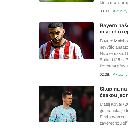
která monitoru
03.06.
Aktuality
Bayern naše
mladého re
Bayern Mnichov
nevyšlo angažo
Nizozemska. No
Saibari (25) z 
Romana přesun
02.06.
Aktuality
Skupina na 
českou jed
Matěj Kovář (2
gólmanská jedni
Eindhoven na t
závěrečnou pří