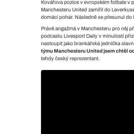
Kovářova pozice v evropském fotbale v p
Manchesteru United zamířil do Leverkusen
domácí pohár. Následně se přesunul do PSV
Právě angažmá v Manchesteru pro něj př
podcastu Livesport Daily v minulosti př
nastoupit jako brankářská jednička slav
týmu Manchesteru United jsem chtěl odm
tehdy český reprezentant.