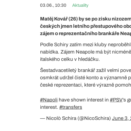
03.06., 10:30
Aktuality
Matěj Kovář (26) by se po zisku nizozem
českých jmen letního přestupového obdo
zájem o reprezentačního brankáře Neapo
Podle Schiry zatím mezi kluby neproběhla
nabídka. Zájem Neapole má být nicméně k
italského celku v hledáčku.
Šestadvacetiletý brankář zažil velmi po
osmkrát udržel čisté konto a významně při
české reprezentaci, které výrazně pomohl
#Napoli
have shown interest in
#PSV
’s 
interest.
#transfers
— Nicolò Schira (@NicoSchira)
June 3,