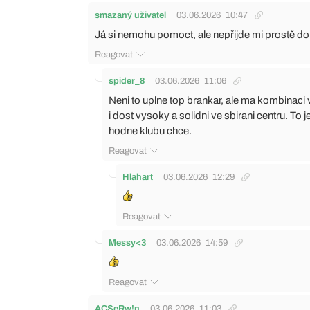
smazaný uživatel
03.06.2026
10:47
Já si nemohu pomoct, ale nepřijde mi prostě d
Reagovat
spider_8
03.06.2026
11:06
Neni to uplne top brankar, ale ma kombinaci 
i dost vysoky a solidni ve sbirani centru. T
hodne klubu chce.
Reagovat
Hlahart
03.06.2026
12:29
Reagovat
Messy<3
03.06.2026
14:59
Reagovat
ACSeRw!n
03.06.2026
11:03