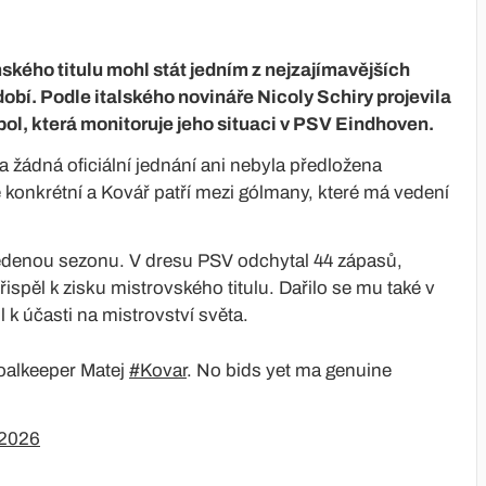
ského titulu mohl stát jedním z nejzajímavějších
bí. Podle italského novináře Nicoly Schiry projevila
l, která monitoruje jeho situaci v PSV Eindhoven.
 žádná oficiální jednání ani nebyla předložena
onkrétní a Kovář patří mezi gólmany, které má vedení
vedenou sezonu. V dresu PSV odchytal 44 zápasů,
spěl k zisku mistrovského titulu. Dařilo se mu také v
 k účasti na mistrovství světa.
goalkeeper Matej
#Kovar
. No bids yet ma genuine
 2026