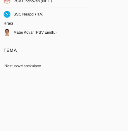
PSV Eindhoven (NED)
SSC Neapol (ITA)
Hráči
Matěj Kovář (PSV Eindh.)
TÉMA
Přestupové spekulace