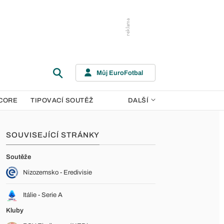
Můj EuroFotbal
CORE
TIPOVACÍ SOUTĚŽ
DALŠÍ
SOUVISEJÍCÍ STRÁNKY
Soutěže
Nizozemsko - Eredivisie
Itálie - Serie A
Kluby