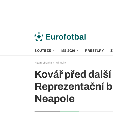
SOUTĚŽE
MS 2026
PŘESTUPY
Z
Hlavní stránka
Aktuality
Kovář před dalš
Reprezentační b
Neapole