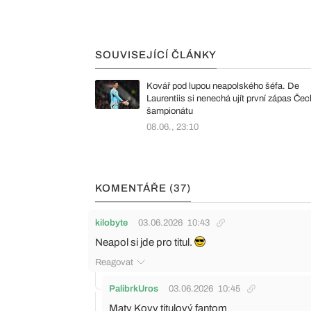
SOUVISEJÍCÍ ČLÁNKY
Kovář pod lupou neapolského šéfa. De
Laurentiis si nenechá ujít první zápas Če
šampionátu
08.06., 23:10
KOMENTÁŘE (37)
kilobyte
03.06.2026
10:43
Neapol si jde pro titul.
Reagovat
PalibrkUros
03.06.2026
10:45
Maty Kovy titulový fantom